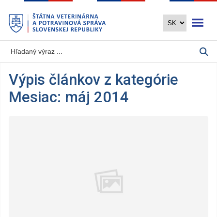
Preskočiť
Otvoriť 
na
hlavný
obsah
Výpis článkov z kategórie
Mesiac:
máj 2014