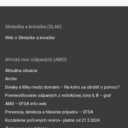
Slintačka a krívačka (SLAK)
Web o Slintačke a krívačke
Africký mor ošípaných (AMO)
Aktuálna situácia
Archív
Diviaky a líšky medzi domami – Na koho sa obrátiť o pomoc?
Premiestňovanie ošípaných z reštrikčnej zóny ll, lll – graf
AMO – EFSA info web
Prevencia, detekcia a hlásenie prípadov – EFSA
Rozdelenie poľovných revírov- platné od 21.3.2024