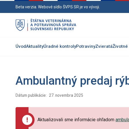
Preskočiť
Beta verzia. Webové sídlo ŠVPS SR je vo vývoji.
na
hlavný
obsah
Úvod
Aktuality
Úradné kontroly
Potraviny
Zvieratá
Životné 
Ambulantný predaj rý
Dátum publikácie:
27. novembra 2025
Aktualizovali sme informácie ohľadom
ambula