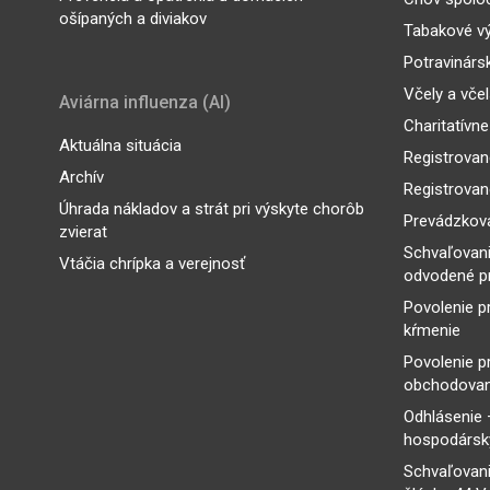
ošípaných a diviakov
Tabakové v
Potravinárs
Včely a vče
Aviárna influenza (AI)
Charitatívne
Aktuálna situácia
Registrovan
Archív
Registrovan
Úhrada nákladov a strát pri výskyte chorôb
Prevádzkova
zvierat
Schvaľovan
Vtáčia chrípka a verejnosť
odvodené p
Povolenie p
kŕmenie
Povolenie p
obchodovan
Odhlásenie 
hospodársky
Schvaľovani