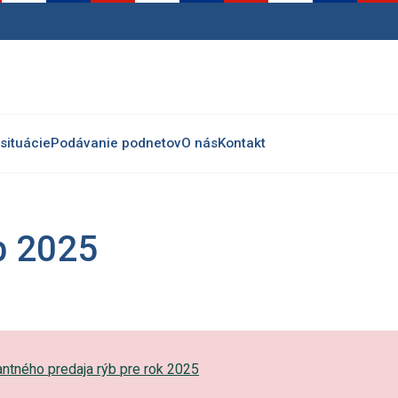
situácie
Podávanie podnetov
O nás
Kontakt
b 2025
ntného predaja rýb pre rok 2025