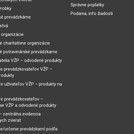
Správne poplatky
ýrobky
Podania, info žiadosti
ké prevádzkárne
lstvá
 organizácie
é charitatívne organizácie
é potravinárské prevádzkarne
telia VŽP – odvodené produkty
ie prevádzkovateľov VŽP –
rodukty
re užívateľov VŽP – produkty na
re prevádzkovateľov –
ie VŽP a odvodené produkty
– centrálna evidencia
ch zvierat
e/určenie prevádzkarní podľa