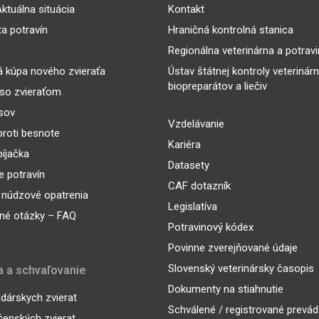
ktuálna situácia
Kontakt
ta potravín
Hraničná kontrolná stanica
Regionálna veterinárna a potrav
 kúpa nového zvieraťa
Ústav štátnej kontroly veterinár
biopreparátov a liečiv
so zvieraťom
sov
Vzdelávanie
proti besnote
Kariéra
íjačka
Datasety
 potravín
CAF dotazník
 núdzové opatrenia
Legislatíva
né otázky – FAQ
Potravinový kódex
Povinne zverejňované údaje
Slovenský veterinársky časopis
a a schvaľovanie
Dokumenty na stiahnutie
árskych zvierat
Schválené / registrované prevá
enských zvierat