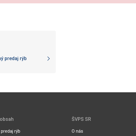
ý predaj rýb
 obsah
ŠVPS SR
predaj rýb
O nás