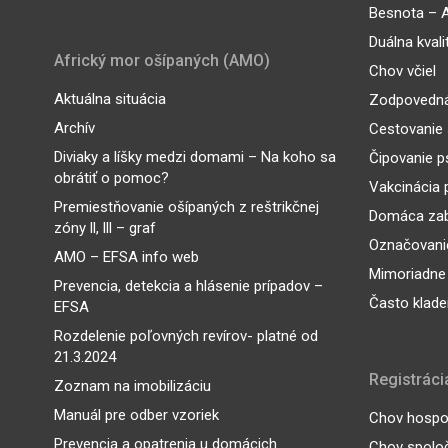
Besnota – A
Duálna kvali
Africký mor ošípaných (AMO)
Chov včiel
Aktuálna situácia
Zodpovedná
Archív
Cestovanie 
Diviaky a líšky medzi domami – Na koho sa
Čipovanie p
obrátiť o pomoc?
Vakcinácia 
Premiestňovanie ošípaných z reštrikčnej
Domáca zab
zóny ll, lll – graf
Označovanie
AMO – EFSA info web
Mimoriadne
Prevencia, detekcia a hlásenie prípadov –
Často klade
EFSA
Rozdelenie poľovných revírov- platné od
21.3.2024
Registráci
Zoznam na imobilizáciu
Manuál pre odber vzoriek
Chov hospod
Prevencia a opatrenia u domácich
Chov spoloč