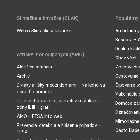
Slintačka a krívačka (SLAK)
Populárny
Web o Slintačke a krívačke
Ambulantný 
Besnota – A
Duálna kvali
Africký mor ošípaných (AMO)
Chov včiel
Aktuálna situácia
Zodpovedná
Archív
Cestovanie 
Diviaky a líšky medzi domami – Na koho sa
Čipovanie p
obrátiť o pomoc?
Vakcinácia 
Premiestňovanie ošípaných z reštrikčnej
Domáca zab
zóny ll, lll – graf
Označovanie
AMO – EFSA info web
Mimoriadne
Prevencia, detekcia a hlásenie prípadov –
Často klade
EFSA