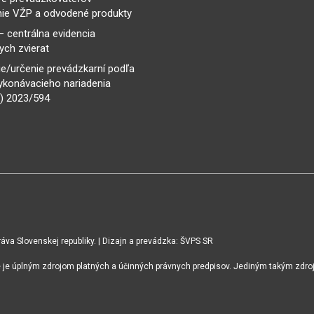
ie VŽP a odvodené produkty
– centrálna evidencia
ch zvierat
e/určenie prevádzkarní podľa
ykonávacieho nariadenia
) 2023/594
va Slovenskej republiky. | Dizajn a prevádzka: ŠVPS SR
ie je úplným zdrojom platných a účinných právnych predpisov. Jediným takým zdro