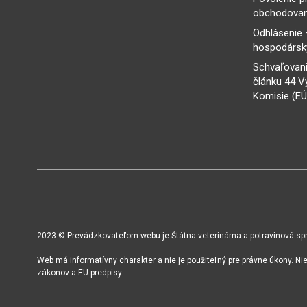
obchodovan
Odhlásenie 
hospodársky
Schvaľovani
článku 44 V
Komisie (EÚ
2023 © Prevádzkovateľom webu je Štátna veterinárna a potravinová sprá
Web má informatívny charakter a nie je použiteľný pre právne úkony. N
zákonov a EU predpisy.