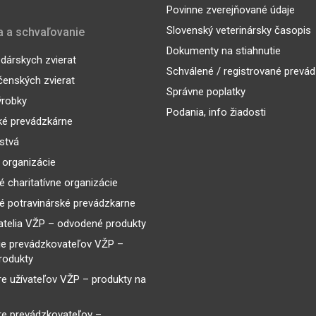
Povinne zverejňované údaje
Slovenský veterinársky časopis
a a schvaľovanie
Dokumenty na stiahnutie
árskych zvierat
Schválené / registrované prevá
enských zvierat
Správne poplatky
ýrobky
Podania, info žiadosti
ké prevádzkárne
lstvá
 organizácie
é charitatívne organizácie
é potravinárské prevádzkarne
telia VŽP – odvodené produkty
ie prevádzkovateľov VŽP –
rodukty
re užívateľov VŽP – produkty na
re prevádzkovateľov –