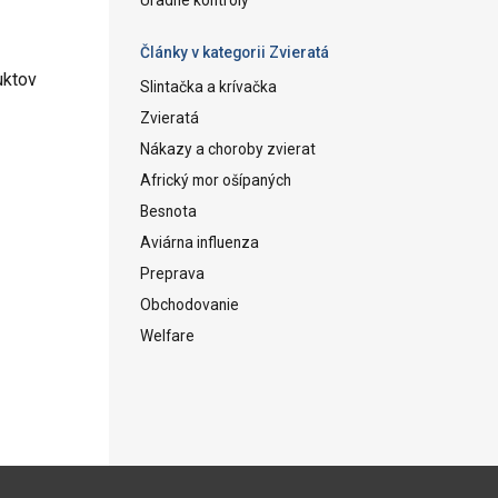
Články v kategorii Zvieratá
uktov
Slintačka a krívačka
Zvieratá
Nákazy a choroby zvierat
Africký mor ošípaných
Besnota
Aviárna influenza
Preprava
Obchodovanie
Welfare