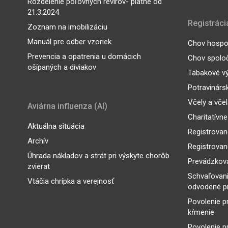
Rozdelenie poľovných revírov- platné od
21.3.2024
Registráci
Zoznam na imobilizáciu
Manuál pre odber vzoriek
Chov hospod
Prevencia a opatrenia u domácich
Chov spoloč
ošípaných a diviakov
Tabakové v
Potravinárs
Včely a vče
Aviárna influenza (AI)
Charitatívne
Aktuálna situácia
Registrovan
Archív
Registrovan
Úhrada nákladov a strát pri výskyte chorôb
Prevádzkova
zvierat
Schvaľovan
Vtáčia chrípka a verejnosť
odvodené p
Povolenie p
kŕmenie
Povolenie p