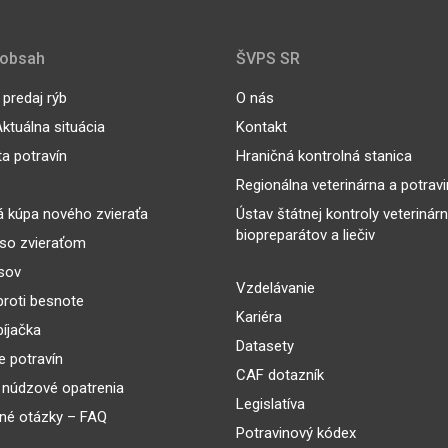
 obsah
ŠVPS SR
predaj rýb
O nás
ktuálna situácia
Kontakt
ta potravín
Hraničná kontrolná stanica
Regionálna veterinárna a potrav
 kúpa nového zvieraťa
Ústav štátnej kontroly veterinár
biopreparátov a liečiv
so zvieraťom
sov
Vzdelávanie
proti besnote
Kariéra
íjačka
Datasety
 potravín
CAF dotazník
 núdzové opatrenia
Legislatíva
né otázky – FAQ
Potravinový kódex