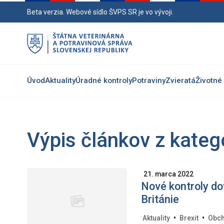
Preskočiť
Beta verzia. Webové sídlo ŠVPS SR je vo vývoji.
na
hlavný
obsah
Úvod
Aktuality
Úradné kontroly
Potraviny
Zvieratá
Životné 
Výpis článkov z kategó
21. marca 2022
Nové kontroly do
Británie
•
•
Aktuality
Brexit
Obch