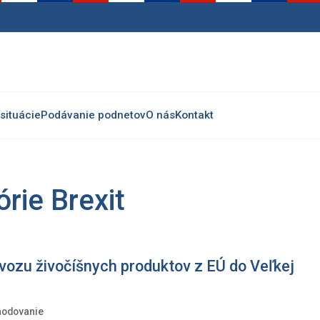
situácie
Podávanie podnetov
O nás
Kontakt
rie Brexit
vozu živočíšnych produktov z EÚ do Veľkej
odovanie