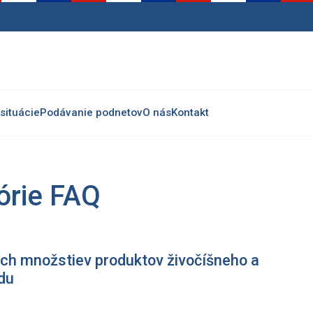
situácie
Podávanie podnetov
O nás
Kontakt
órie FAQ
ch množstiev produktov živočíšneho a
du