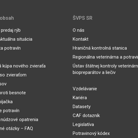
 obsah
ŠVPS SR
predaj rýb
O nás
ktuálna situácia
Kontakt
ta potravín
Hraničná kontrolná stanica
Regionálna veterinárna a potrav
 kúpa nového zvieraťa
Ústav štátnej kontroly veterinár
biopreparátov a liečiv
so zvieraťom
sov
Vzdelávanie
proti besnote
Kariéra
íjačka
Datasety
 potravín
CAF dotazník
 núdzové opatrenia
Legislatíva
né otázky – FAQ
Potravinový kódex