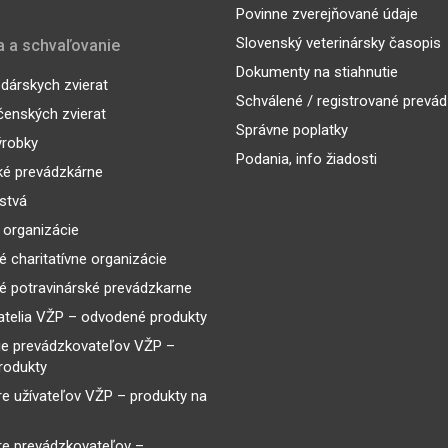
Povinne zverejňované údaje
Slovenský veterinársky časopis
a a schvaľovanie
Dokumenty na stiahnutie
árskych zvierat
Schválené / registrované prevá
enských zvierat
Správne poplatky
ýrobky
Podania, info žiadosti
ké prevádzkárne
lstvá
 organizácie
é charitatívne organizácie
é potravinárské prevádzkarne
telia VŽP – odvodené produkty
ie prevádzkovateľov VŽP –
rodukty
re užívateľov VŽP – produkty na
re prevádzkovateľov –