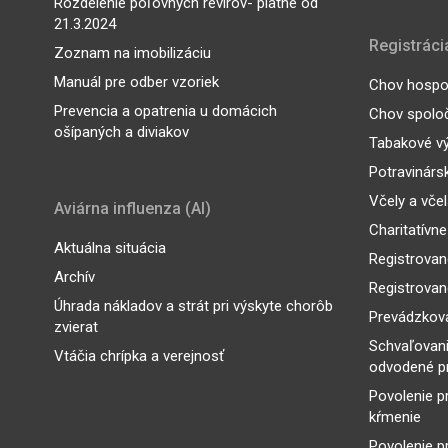
Rozdelenie poľovných revírov- platné od
21.3.2024
Registráci
Zoznam na imobilizáciu
Manuál pre odber vzoriek
Chov hospod
Prevencia a opatrenia u domácich
Chov spoloč
ošípaných a diviakov
Tabakové v
Potravinárs
Včely a vče
Aviárna influenza (AI)
Charitatívne
Aktuálna situácia
Registrovan
Archív
Registrovan
Úhrada nákladov a strát pri výskyte chorôb
Prevádzkova
zvierat
Schvaľovan
Vtáčia chrípka a verejnosť
odvodené p
Povolenie p
kŕmenie
Povolenie p