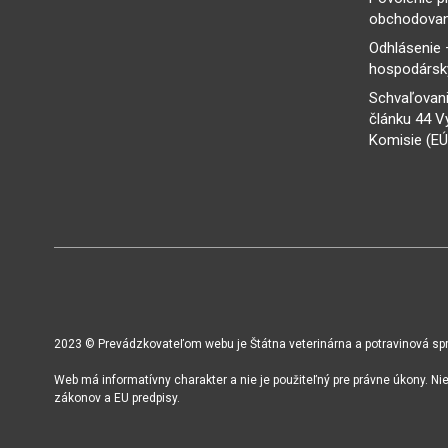
obchodovan
Odhlásenie 
hospodársky
Schvaľovani
článku 44 V
Komisie (EÚ
2023 © Prevádzkovateľom webu je Štátna veterinárna a potravinová sprá
Web má informatívny charakter a nie je použiteľný pre právne úkony. N
zákonov a EU predpisy.