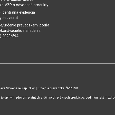
ie VŽP a odvodené produkty
– centrálna evidencia
ch zvierat
e/určenie prevádzkarní podľa
ykonávacieho nariadenia
) 2023/594
va Slovenskej republiky. | Dizajn a prevádzka: ŠVPS SR
ie je úplným zdrojom platných a účinných právnych predpisov. Jediným takým zdro