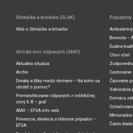
Slintačka a krívačka (SLAK)
Populárny
Web o Slintačke a krívačke
Ambulantný 
Besnota – A
Duálna kvali
Africký mor ošípaných (AMO)
Chov včiel
Aktuálna situácia
Zodpovedná
Archív
Cestovanie 
Diviaky a líšky medzi domami – Na koho sa
Čipovanie p
obrátiť o pomoc?
Vakcinácia 
Premiestňovanie ošípaných z reštrikčnej
Domáca zab
zóny ll, lll – graf
Označovanie
AMO – EFSA info web
Mimoriadne
Prevencia, detekcia a hlásenie prípadov –
Často klade
EFSA