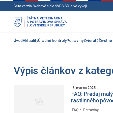
Preskočiť
Beta verzia. Webové sídlo ŠVPS SR je vo vývoji.
na
hlavný
obsah
Úvod
Aktuality
Úradné kontroly
Potraviny
Zvieratá
Životné 
Výpis článkov z kateg
6. marca 2025
FAQ: Predaj malý
rastlinného pôvo
•
FAQ
Potraviny