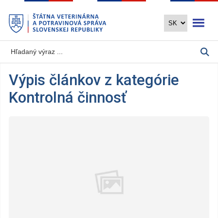
Preskočiť
Otvoriť 
na
hlavný
obsah
Výpis článkov z kategórie
Kontrolná činnosť