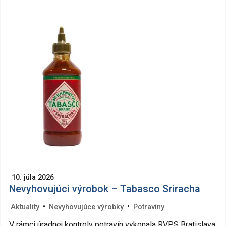
10. júla 2026
Nevyhovujúci výrobok – Tabasco Sriracha
•
•
Aktuality
Nevyhovujúce výrobky
Potraviny
V rámci úradnej kontroly potravín vykonala RVPS Bratislava