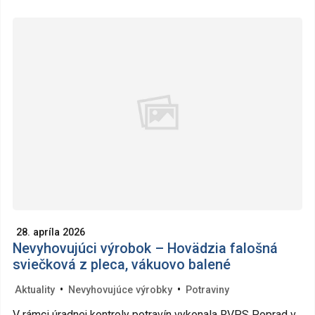
28. apríla 2026
Nevyhovujúci výrobok – Hovädzia falošná
sviečková z pleca, vákuovo balené
•
•
Aktuality
Nevyhovujúce výrobky
Potraviny
V rámci úradnej kontroly potravín vykonala RVPS Poprad v