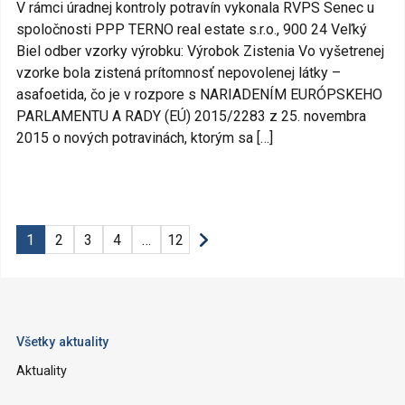
V rámci úradnej kontroly potravín vykonala RVPS Senec u
spoločnosti PPP TERNO real estate s.r.o., 900 24 Veľký
Biel odber vzorky výrobku: Výrobok Zistenia Vo vyšetrenej
vzorke bola zistená prítomnosť nepovolenej látky –
asafoetida, čo je v rozpore s NARIADENÍM EURÓPSKEHO
PARLAMENTU A RADY (EÚ) 2015/2283 z 25. novembra
2015 o nových potravinách, ktorým sa […]
1
2
3
4
…
12
Všetky aktuality
Aktuality