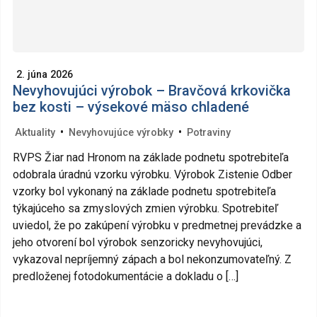
2. júna 2026
Nevyhovujúci výrobok – Bravčová krkovička
bez kosti – výsekové mäso chladené
•
•
Aktuality
Nevyhovujúce výrobky
Potraviny
RVPS Žiar nad Hronom na základe podnetu spotrebiteľa
odobrala úradnú vzorku výrobku. Výrobok Zistenie Odber
vzorky bol vykonaný na základe podnetu spotrebiteľa
týkajúceho sa zmyslových zmien výrobku. Spotrebiteľ
uviedol, že po zakúpení výrobku v predmetnej prevádzke a
jeho otvorení bol výrobok senzoricky nevyhovujúci,
vykazoval nepríjemný zápach a bol nekonzumovateľný. Z
predloženej fotodokumentácie a dokladu o […]