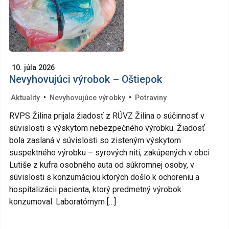
10. júla 2026
Nevyhovujúci výrobok – Oštiepok
•
•
Aktuality
Nevyhovujúce výrobky
Potraviny
RVPS Žilina prijala žiadosť z RÚVZ Žilina o súčinnosť v
súvislosti s výskytom nebezpečného výrobku. Žiadosť
bola zaslaná v súvislosti so zisteným výskytom
suspektného výrobku – syrových nití, zakúpených v obci
Lutiše z kufra osobného auta od súkromnej osoby, v
súvislosti s konzumáciou ktorých došlo k ochoreniu a
hospitalizácii pacienta, ktorý predmetný výrobok
konzumoval. Laboratórnym […]