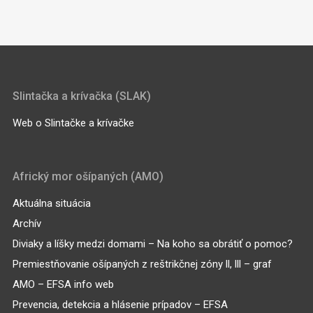
Slintačka a krívačka (SLAK)
Web o Slintačke a krívačke
Africký mor ošípaných (AMO)
Aktuálna situácia
Archív
Diviaky a líšky medzi domami – Na koho sa obrátiť o pomoc?
Premiestňovanie ošípaných z reštrikčnej zóny ll, lll – graf
AMO – EFSA info web
Prevencia, detekcia a hlásenie prípadov – EFSA