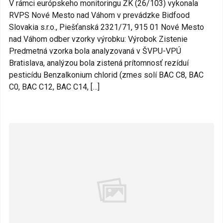
V rámci európskeho monitoringu ŽK (26/103) vykonala
RVPS Nové Mesto nad Váhom v prevádzke Bidfood
Slovakia s.r.o., Piešťanská 2321/71, 915 01 Nové Mesto
nad Váhom odber vzorky výrobku: Výrobok Zistenie
Predmetná vzorka bola analyzovaná v ŠVPU-VPÚ
Bratislava, analýzou bola zistená prítomnosť rezíduí
pesticídu Benzalkonium chlorid (zmes solí BAC C8, BAC
C0, BAC C12, BAC C14, […]