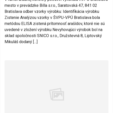
mesto v prevádzke Billa s.r.o., Saratovská 47, 841 02
Bratislava odber vzorky výrobku: Identifikácia výrobku
Zistenie Analýzou vzorky v ŠVPU-VPÚ Bratislava bola
metódou ELISA zistená prítomnosť arašídov, ktoré nie sú
uvedené v zložení výrobku Nevyhovujúci výrobok bol na
sklad spoločnosti SNICO s.r.o., Družstevná 8, Liptovský
Mikuláš dodaný […]