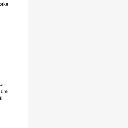
zorke
kal
 boli
/B