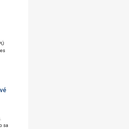
PÚ
mes
ové
.
o sa