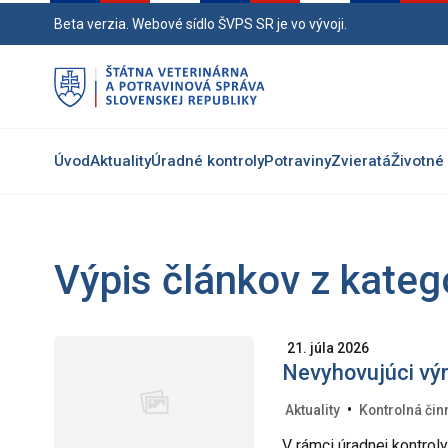
Preskočiť
Beta verzia. Webové sídlo ŠVPS SR je vo vývoji.
na
hlavný
obsah
Úvod
Aktuality
Úradné kontroly
Potraviny
Zvieratá
Životné 
Výpis článkov z kate
21. júla 2026
Nevyhovujúci vý
•
Aktuality
Kontrolná čin
V rámci úradnej kontro