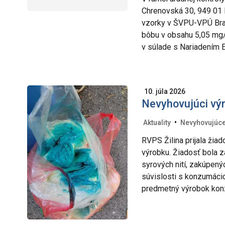
Chrenovská 30, 949 01 N
vzorky v ŠVPU-VPÚ Brat
bôbu v obsahu 5,05 mg/k
v súlade s Nariadením E
10. júla 2026
Nevyhovujúci vý
•
Aktuality
Nevyhovujúce
RVPS Žilina prijala žia
výrobku. Žiadosť bola 
syrových nití, zakúpený
súvislosti s konzumáciou
predmetný výrobok kon