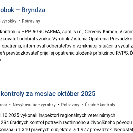
robok – Bryndza
•
 výrobky
Potraviny
ontrolu u PPP AGROFARMA, spol. s.r.o., Červený Kameň. V rámc
dzkovateľ odobral vzorku. Výrobok Zistenia Opatrenia Prevádzko
 opatrenia, informoval odberateľov o vzniknutej situácii a vydal 
eň prevádzkovateľ prijal aj opatrenia uložené príslušnou RVPS. Ď
y
 kontroly za mesiac október 2025
•
•
•
nosť
Nevyhovujúce výrobky
Potraviny
Úradné kontroly
.10 2025 vykonali inšpektori regionálnych veterinárnych
 284 úradných kontrol potravín rastlinného a živočíšneho pôvodu.
ykonaná u 1 310 právnych subjektov a 1 927 prevádzok. Nedosta