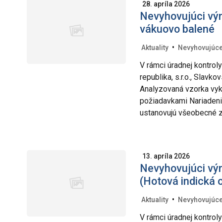
28. apríla 2026
Nevyhovujúci výr
vákuovo balené
•
Aktuality
Nevyhovujúce
V rámci úradnej kontro
republika, s.r.o., Slav
Analyzovaná vzorka vyk
požiadavkami Nariadeni
ustanovujú všeobecné z
13. apríla 2026
Nevyhovujúci výr
(Hotová indická
•
Aktuality
Nevyhovujúce
V rámci úradnej kontro