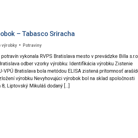
robok – Tabasco Sriracha
•
 výrobky
Potraviny
 potravín vykonala RVPS Bratislava mesto v prevádzke Billa s.r.o.
ratislava odber vzorky výrobku: Identifikácia výrobku Zistenie
-VPÚ Bratislava bola metódou ELISA zistená prítomnosť arašíd
zložení výrobku Nevyhovujúci výrobok bol na sklad spoločnosti
á 8, Liptovský Mikuláš dodaný […]