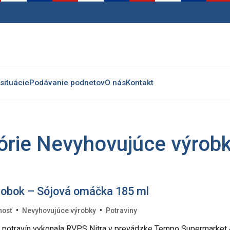
situácie
Podávanie podnetov
O nás
Kontakt
górie Nevyhovujúce výrob
robok – Sójová omáčka 185 ml
•
•
nosť
Nevyhovujúce výrobky
Potraviny
ly potravín vykonala RVPS Nitra v prevádzke Tempo Supermarket 