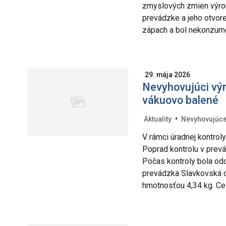
zmyslových zmien výrob
prevádzke a jeho otvore
zápach a bol nekonzumo
29. mája 2026
Nevyhovujúci výr
vákuovo balené
•
Aktuality
Nevyhovujúce
V rámci úradnej kontrol
Poprad kontrolu v prevá
Počas kontroly bola odo
prevádzka Slavkovská c
hmotnosťou 4,34 kg. Ce