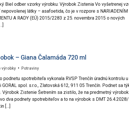
eľký Biel odber vzorky výrobku: Výrobok Zistenia Vo vyšetrenej v
ť nepovolenej látky – asafoetida, čo je v rozpore s NARIADENÍM
TU A RADY (EÚ) 2015/2283 z 25. novembra 2015 o nových
…]
robok – Giana Čalamáda 720 ml
•
 výrobky
Potraviny
 podnetu spotrebiteľa vykonala RVSP Trenčín úradnú kontrolu u
i GORAL spol. s.r.o., Zlatovská 612, 911 05 Trenčín. Podnet sa tý
. Výrobok Zistenie Šetrením sa zistilo, že na predmetný výrobok
vo dva podnety spotrebiteľov a to na výrobok s DMT 26.4.2028
n […]