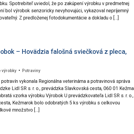
ku. Spotrebiteľ uviedol, že po zakúpení výrobku v predmetnej
ní bol výrobok senzoricky nevyhovujúci, vykazoval nepríjemný
vateľný. Z predloženej fotodokumentácie a dokladu o […]
obok – Hovädzia falošná sviečková z pleca,
•
 výrobky
Potraviny
y potravín vykonala Regionálna veterinárna a potravinová správa
dzke Lidl SR s. r. o., prevádzka Slavkovská cesta, 060 01 Kežma
bratá vzorka výrobku Výrobok U prevádzkovateľa Lidl SR s. r. o.,
esta, Kežmarok bolo odobratých 5 ks výrobku s celkovou
lkové množstvo […]