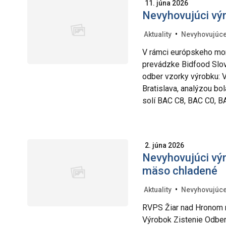
11. júna 2026
Nevyhovujúci vý
•
Aktuality
Nevyhovujúce
V rámci európskeho mo
prevádzke Bidfood Slov
odber vzorky výrobku:
Bratislava, analýzou bo
solí BAC C8, BAC C0, B
2. júna 2026
Nevyhovujúci výr
mäso chladené
•
Aktuality
Nevyhovujúce
RVPS Žiar nad Hronom n
Výrobok Zistenie Odber