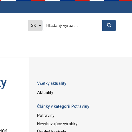
ky
Všetky aktuality
Aktuality
Články v kategorii Potraviny
Potraviny
Nevyhovujúce výrobky
406,
Úradné kontroly