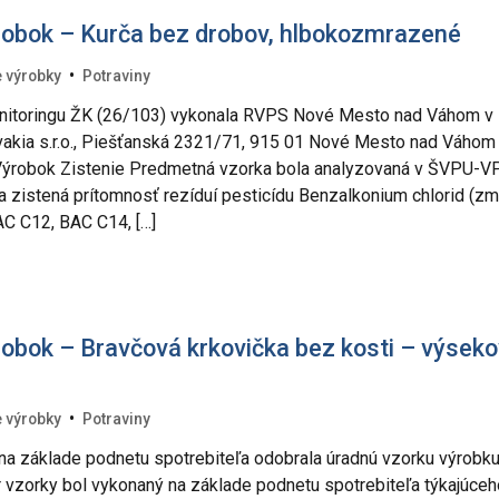
robok – Kurča bez drobov, hlbokozmrazené
•
 výrobky
Potraviny
nitoringu ŽK (26/103) vykonala RVPS Nové Mesto nad Váhom v
akia s.r.o., Piešťanská 2321/71, 915 01 Nové Mesto nad Váhom
 Výrobok Zistenie Predmetná vzorka bola analyzovaná v ŠVPU-V
la zistená prítomnosť rezíduí pesticídu Benzalkonium chlorid (z
AC C12, BAC C14, […]
obok – Bravčová krkovička bez kosti – výsek
•
 výrobky
Potraviny
a základe podnetu spotrebiteľa odobrala úradnú vzorku výrobku
 vzorky bol vykonaný na základe podnetu spotrebiteľa týkajúceh