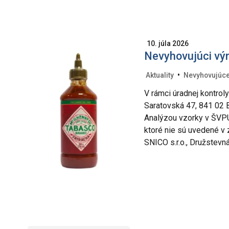
10. júla 2026
Nevyhovujúci vý
•
Aktuality
Nevyhovujúce
V rámci úradnej kontroly
Saratovská 47, 841 02 B
Analýzou vzorky v ŠVPU
ktoré nie sú uvedené v 
SNICO s.r.o., Družstevn