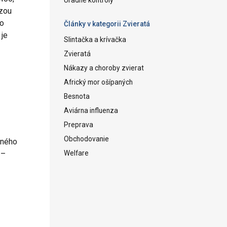
ýzou
ho
Články v kategorii Zvieratá
 je
Slintačka a krívačka
Zvieratá
Nákazy a choroby zvierat
Africký mor ošípaných
Besnota
Aviárna influenza
Preprava
Obchodovanie
čného
Welfare
 –