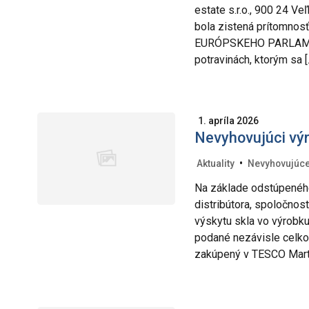
estate s.r.o., 900 24 V
bola zistená prítomnos
EURÓPSKEHO PARLAMEN
potravinách, ktorým sa [
1. apríla 2026
Nevyhovujúci vý
•
Aktuality
Nevyhovujúce
Na základe odstúpeného
distribútora, spoločnost
výskytu skla vo výrobku
podané nezávisle celko
zakúpený v TESCO Marti