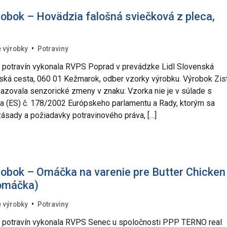
obok – Hovädzia falošná sviečková z pleca,
•
 výrobky
Potraviny
ly potravín vykonala RVPS Poprad v prevádzke Lidl Slovenská
kovská cesta, 060 01 Kežmarok, odber vzorky výrobku. Výrobok Zis
azovala senzorické zmeny v znaku: Vzorka nie je v súlade s
a (ES) č. 178/2002 Európskeho parlamentu a Rady, ktorým sa
ásady a požiadavky potravinového práva, […]
obok – Omáčka na varenie pre Butter Chicken
 omáčka)
•
 výrobky
Potraviny
ly potravín vykonala RVPS Senec u spoločnosti PPP TERNO real