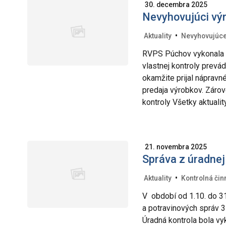
30. decembra 2025
Nevyhovujúci vý
•
Aktuality
Nevyhovujúce
RVPS Púchov vykonala k
vlastnej kontroly prevá
okamžite prijal nápravné
predaja výrobkov. Zárov
kontroly Všetky aktualit
21. novembra 2025
Správa z úradnej
•
Aktuality
Kontrolná čin
V období od 1.10. do 31
a potravinových správ 3
Úradná kontrola bola v