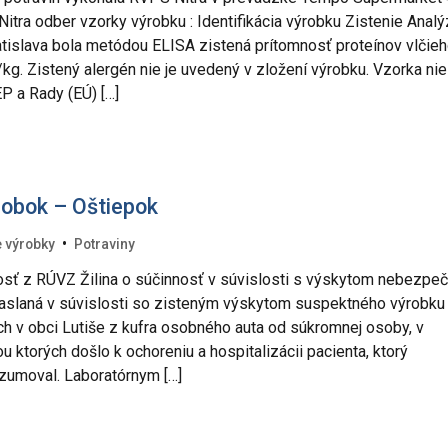
itra odber vzorky výrobku : Identifikácia výrobku Zistenie Anal
islava bola metódou ELISA zistená prítomnosť proteínov vlčie
g. Zistený alergén nie je uvedený v zložení výrobku. Vzorka nie
P a Rady (EÚ) […]
robok – Oštiepok
•
 výrobky
Potraviny
dosť z RÚVZ Žilina o súčinnosť v súvislosti s výskytom nebezpe
zaslaná v súvislosti so zisteným výskytom suspektného výrobku
ch v obci Lutiše z kufra osobného auta od súkromnej osoby, v
 ktorých došlo k ochoreniu a hospitalizácii pacienta, ktorý
zumoval. Laboratórnym […]