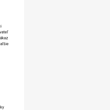
i
vateľ
zákaz
aľšie
tky