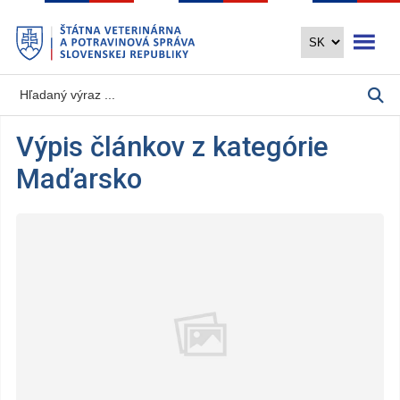
Preskočiť
Otvoriť 
na
hlavný
obsah
Výpis článkov z kategórie
Maďarsko