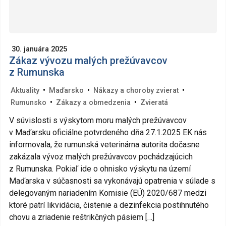
30. januára 2025
Zákaz vývozu malých prežúvavcov
z Rumunska
•
•
•
Aktuality
Maďarsko
Nákazy a choroby zvierat
•
•
Rumunsko
Zákazy a obmedzenia
Zvieratá
V súvislosti s výskytom moru malých prežúvavcov
v Maďarsku oficiálne potvrdeného dňa 27.1.2025 EK nás
informovala, že rumunská veterinárna autorita dočasne
zakázala vývoz malých prežúvavcov pochádzajúcich
z Rumunska. Pokiaľ ide o ohnisko výskytu na území
Maďarska v súčasnosti sa vykonávajú opatrenia v súlade s
delegovaným nariadením Komisie (EÚ) 2020/687 medzi
ktoré patrí likvidácia, čistenie a dezinfekcia postihnutého
chovu a zriadenie reštrikčných pásiem […]