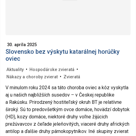
30. apríla 2025
Slovensko bez výskytu katarálnej horúčky
oviec
•
•
Aktuality
Hospodárske zvieratá
•
Nákazy a choroby zvierat
Zvieratá
V minulom roku 2024 sa táto choroba oviec a kôz vyskytla
aj u našich najbližších susedov – v Českej republike
a Rakúsku. Prirodzený hostiteľský okruh BT je relatívne
široký. Sú to predovšetkým ovce domáce, hovädzí dobytok
(HD), kozy domáce, niektoré druhy voľne žijúcich
prežúvavcov z čeľade jeleňovitých, viaceré druhy afrických
antilop a ďalšie druhy párnokopytníkov. Iné skupiny zvierat