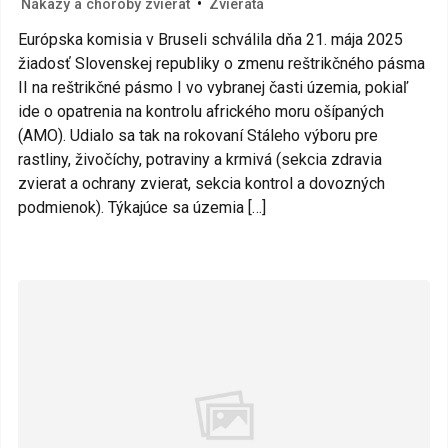
•
Nákazy a choroby zvierat
Zvieratá
Európska komisia v Bruseli schválila dňa 21. mája 2025
žiadosť Slovenskej republiky o zmenu reštrikčného pásma
II na reštrikčné pásmo I vo vybranej časti územia, pokiaľ
ide o opatrenia na kontrolu afrického moru ošípaných
(AMO). Udialo sa tak na rokovaní Stáleho výboru pre
rastliny, živočíchy, potraviny a krmivá (sekcia zdravia
zvierat a ochrany zvierat, sekcia kontrol a dovozných
podmienok). Týkajúce sa územia […]