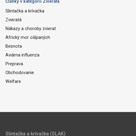
Články v kategorii Zvieratá
Slintačka a krívačka
Zvieratá
Nákazy a choroby zvierat
Africký mor ošípaných
Besnota
Aviárna influenza
Preprava
Obchodovanie
Welfare
Slintačka a krívačka (SLAK)