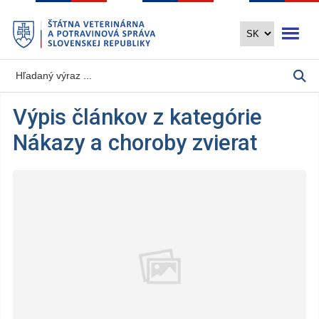
Preskočiť
Otvoriť 
na
hlavný
obsah
Výpis článkov z kategórie
Nákazy a choroby zvierat