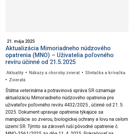
21. mája 2025
Aktualizácia Mimoriadneho núdzového
opatrenia (MNO) – Uživatelia poľovného
revíru účinné od 21.5.2025
•
•
Aktuality
Nákazy a choroby zvierat
Slintačka a krívačka
•
Zvieratá
Štátna veterinárna a potravinová správa SR oznamuje
aktualizáciu Mimoriadneho núdzového opatrenia pre
uživateľov poľovného revíru 4432/2025 , účinné od 21. 5.
2025. Dokument upravuje opatrenia týkajúce sa
manipulácie so zverou, biologickej ochrany a lovu na celom
území SR. Týmto sa zároveň ruší pôvodné opatrenie č.
MNO-3561/2025 zo dňa 11. 4. 2025. Pokračovať na