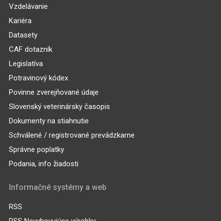
Vzdelávanie
Kariéra
Datasety
CAF dotazník
Legislatíva
Potravinový kódex
Povinne zverejňované údaje
Slovenský veterinársky časopis
Dokumenty na stiahnutie
Schválené / registrované prevádzkarne
Správne poplatky
Podania, info žiadosti
Informačné systémy a web
RSS
RSS Nevyhovujúce výrobky