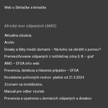
Web o Slintačke a krívačke
Africký mor ošípaných (AMO)
Aktuálna situácia
Archív
Diviaky a líšky medzi domami – Na koho sa obrátiť o pomoc?
Premiestňovanie ošípaných z reštrikčnej zóny ll, lll – graf
AMO – EFSA info web
Prevencia, detekcia a hlásenie prípadov – EFSA
Rozdelenie poľovných revírov- platné od 21.3.2024
Zoznam na imobilizáciu
Manuál pre odber vzoriek
Prevencia a opatrenia u domácich ošípaných a diviakov