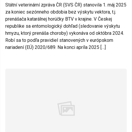
Státní veterinární zpráva ČR (SVS ČR) stanovila 1. máj 2025
za koniec sezónneho obdobia bez výskytu vektora, t.j.
prenášača katarálnej horúčky BTV v krajine. V Českej
republike sa entomologický dohľad (sledovanie výskytu
hmyzu, ktorý prenáša choroby) vykonáva od októbra 2024.
Robí sa to podľa pravidiel stanovených v európskom
nariadení (EÚ) 2020/689. Na konci apríla 2025 […]