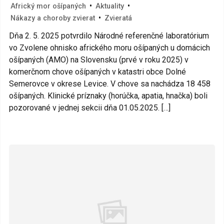
•
•
Africký mor ošípaných
Aktuality
•
Nákazy a choroby zvierat
Zvieratá
Dňa 2. 5. 2025 potvrdilo Národné referenčné laboratórium
vo Zvolene ohnisko afrického moru ošípaných u domácich
ošípaných (AMO) na Slovensku (prvé v roku 2025) v
komerčnom chove ošípaných v katastri obce Dolné
Semerovce v okrese Levice. V chove sa nachádza 18 458
ošípaných. Klinické príznaky (horúčka, apatia, hnačka) boli
pozorované v jednej sekcii dňa 01.05.2025. […]