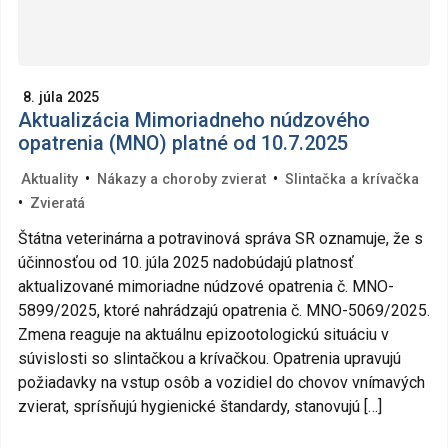
8. júla 2025
Aktualizácia Mimoriadneho núdzového
opatrenia (MNO) platné od 10.7.2025
•
•
Aktuality
Nákazy a choroby zvierat
Slintačka a krívačka
•
Zvieratá
Štátna veterinárna a potravinová správa SR oznamuje, že s
účinnosťou od 10. júla 2025 nadobúdajú platnosť
aktualizované mimoriadne núdzové opatrenia č. MNO-
5899/2025, ktoré nahrádzajú opatrenia č. MNO-5069/2025.
Zmena reaguje na aktuálnu epizootologickú situáciu v
súvislosti so slintačkou a krívačkou. Opatrenia upravujú
požiadavky na vstup osôb a vozidiel do chovov vnímavých
zvierat, sprísňujú hygienické štandardy, stanovujú […]