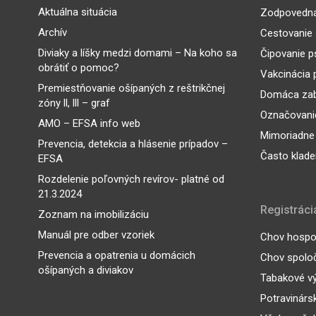
Aktuálna situácia
Zodpovedná
Archív
Cestovanie 
Diviaky a líšky medzi domami – Na koho sa
Čipovanie p
obrátiť o pomoc?
Vakcinácia 
Premiestňovanie ošípaných z reštrikčnej
Domáca zab
zóny ll, lll – graf
Označovanie
AMO – EFSA info web
Mimoriadne
Prevencia, detekcia a hlásenie prípadov –
Často klade
EFSA
Rozdelenie poľovných revírov- platné od
21.3.2024
Registráci
Zoznam na imobilizáciu
Manuál pre odber vzoriek
Chov hospod
Prevencia a opatrenia u domácich
Chov spoloč
ošípaných a diviakov
Tabakové v
Potravinárs