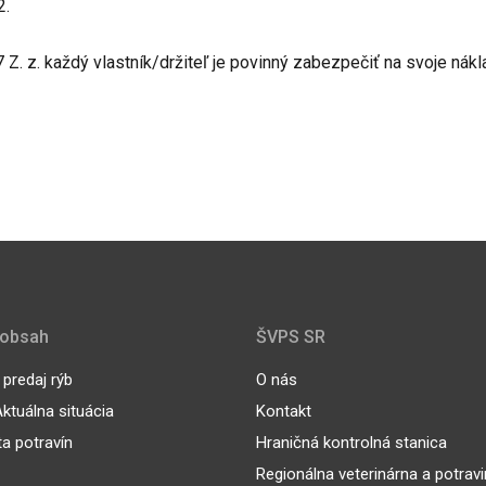
2.
Z. z. každý vlastník/držiteľ je povinný zabezpečiť na svoje nákl
 obsah
ŠVPS SR
predaj rýb
O nás
ktuálna situácia
Kontakt
ta potravín
Hraničná kontrolná stanica
Regionálna veterinárna a potrav