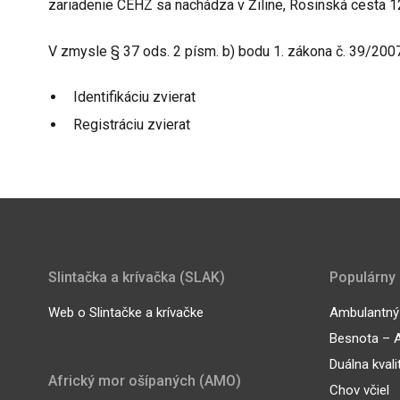
zariadenie CEHZ sa nachádza v Žiline, Rosinská cesta 1
V zmysle § 37 ods. 2 písm. b) bodu 1. zákona č. 39/2007 
Identifikáciu zvierat
Registráciu zvierat
Slintačka a krívačka (SLAK)
Populárny
Web o Slintačke a krívačke
Ambulantný 
Besnota – A
Duálna kvali
Africký mor ošípaných (AMO)
Chov včiel