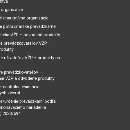
lstvá
 organizácie
é charitatívne organizácie
é potravinárské prevádzkarne
telia VŽP – odvodené produkty
ie prevádzkovateľov VŽP –
rodukty
re užívateľov VŽP – produkty na
re prevádzkovateľov –
ie VŽP a odvodené produkty
– centrálna evidencia
ch zvierat
e/určenie prevádzkarní podľa
ykonávacieho nariadenia
) 2023/594