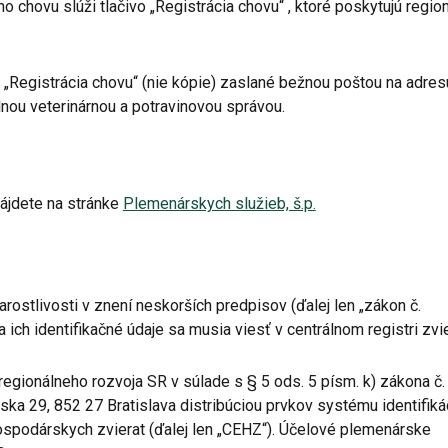
o chovu slúži tlačivo „Registrácia chovu“ , ktoré poskytujú regio
 „Registrácia chovu“ (nie kópie) zaslané bežnou poštou na adres
nou veterinárnou a potravinovou správou.
 nájdete na stránke
Plemenárskych služieb, š.p.
arostlivosti v znení neskorších predpisov (ďalej len „zákon č.
 ich identifikačné údaje sa musia viesť v centrálnom registri zvie
egionálneho rozvoja SR v súlade s § 5 ods. 5 písm. k) zákona č.
jska 29, 852 27 Bratislava distribúciou prvkov systému identifiká
 hospodárskych zvierat (ďalej len „CEHZ“). Účelové plemenárske