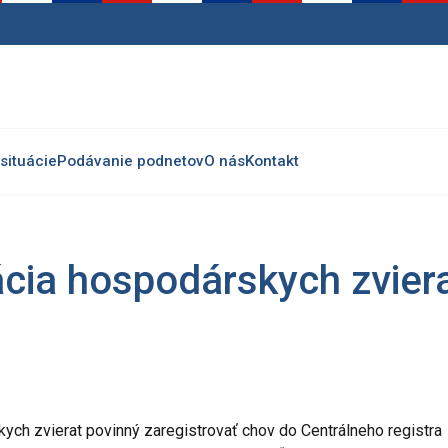
situácie
Podávanie podnetov
O nás
Kontakt
rácia hospodárskych zvier
kych zvierat povinný zaregistrovať chov do Centrálneho registra