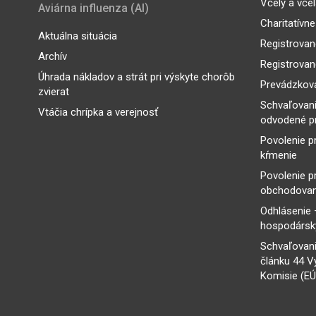
Včely a vče
Aviárna influenza (AI)
Charitatívne
Aktuálna situácia
Registrovan
Archív
Registrovan
Úhrada nákladov a strát pri výskyte chorôb
Prevádzkova
zvierat
Schvaľovan
Vtáčia chrípka a verejnosť
odvodené p
Povolenie p
kŕmenie
Povolenie p
obchodovan
Odhlásenie 
hospodársky
Schvaľovani
článku 44 V
Komisie (EÚ