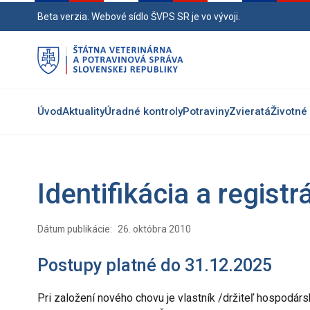
Preskočiť
Beta verzia. Webové sídlo ŠVPS SR je vo vývoji.
na
hlavný
obsah
Úvod
Aktuality
Úradné kontroly
Potraviny
Zvieratá
Životné 
Identifikácia a regist
Dátum publikácie:
26. októbra 2010
Postupy platné do 31.12.2025
Pri založení nového chovu je vlastník /držiteľ hospodárs