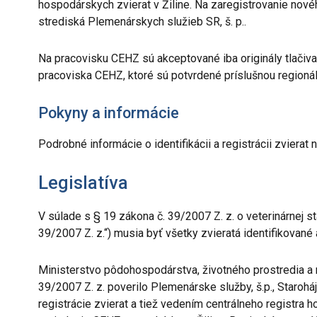
hospodárskych zvierat v Žiline. Na zaregistrovanie novéh
strediská Plemenárskych služieb SR, š. p..
Na pracovisku CEHZ sú akceptované iba originály tlačiva
pracoviska CEHZ, ktoré sú potvrdené príslušnou regionál
Pokyny a informácie
Podrobné informácie o identifikácii a registrácii zvierat
Legislatíva
V súlade s § 19 zákona č. 39/2007 Z. z. o veterinárnej st
39/2007 Z. z.“) musia byť všetky zvieratá identifikované a
Ministerstvo pôdohospodárstva, životného prostredia a r
39/2007 Z. z. poverilo Plemenárske služby, š.p., Starohá
registrácie zvierat a tiež vedením centrálneho registra