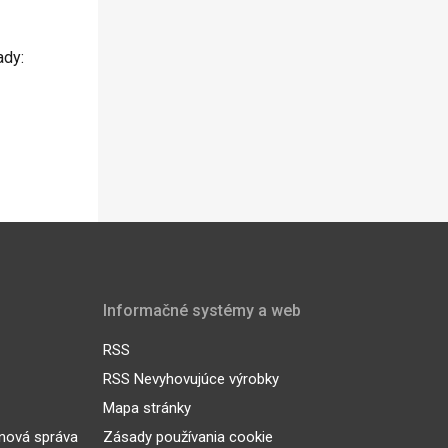
ady:
Informačné systémy a web
RSS
RSS Nevyhovujúce výrobky
Mapa stránky
inová správa
Zásady používania cookie