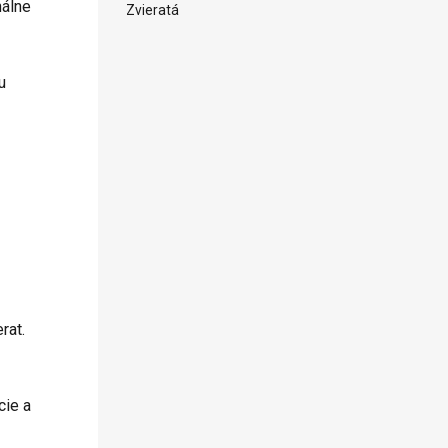
nálne
Zvieratá
u
rat.
cie a