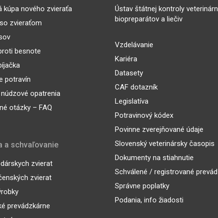
 kúpa nového zvieraťa
Ústav štátnej kontroly veterinár
biopreparátov a liečiv
so zvieraťom
sov
Vzdelávanie
proti besnote
Kariéra
íjačka
Datasety
 potravín
CAF dotazník
 núdzové opatrenia
Legislatíva
né otázky – FAQ
Potravinový kódex
Povinne zverejňované údaje
Slovenský veterinársky časopis
a a schvaľovanie
Dokumenty na stiahnutie
árskych zvierat
Schválené / registrované prevá
enských zvierat
Správne poplatky
ýrobky
Podania, info žiadosti
ké prevádzkárne