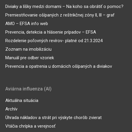
Diviaky a líšky medzi domami – Na koho sa obrátiť o pomoc?
Premiestňovanie ošípaných z reštrikčnej zóny ll, lll – graf
AMO – EFSA info web
Prevencia, detekcia a hlásenie prípadov – EFSA
Rozdelenie poľovných revírov- platné od 21.3.2024
Zoznam na imobilizáciu
Manuál pre odber vzoriek
Prevencia a opatrenia u domácich ošípaných a diviakov
Aviárna influenza (AI)
Aktuálna situácia
Archív
Úhrada nákladov a strát pri výskyte chorôb zvierat
Vtáčia chrípka a verejnosť