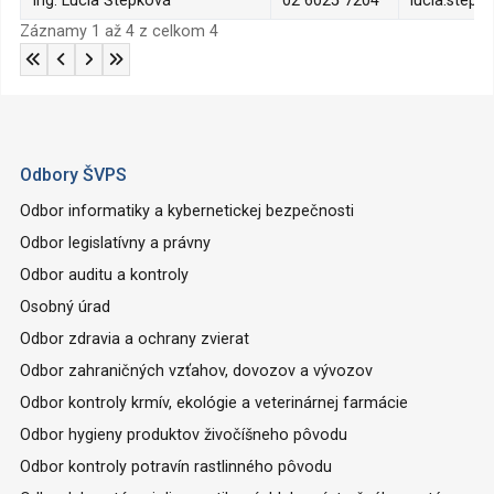
Ing. Lucia Štepková
02 6025 7204
lucia.stepk
Záznamy 1 až 4 z celkom 4
Odbory ŠVPS
Odbor informatiky a kybernetickej bezpečnosti
Odbor legislatívny a právny
Odbor auditu a kontroly
Osobný úrad
Odbor zdravia a ochrany zvierat
Odbor zahraničných vzťahov, dovozov a vývozov
Odbor kontroly krmív, ekológie a veterinárnej farmácie
Odbor hygieny produktov živočíšneho pôvodu
Odbor kontroly potravín rastlinného pôvodu