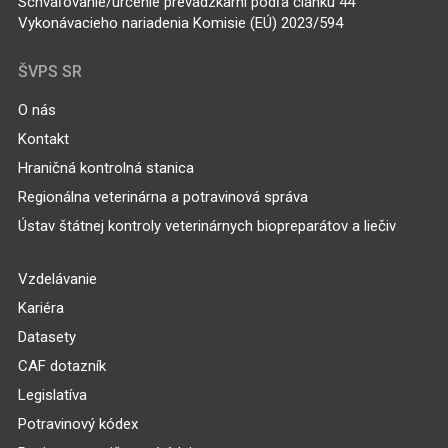
Schvaľovanie/určenie prevádzkarní podľa článku 44
Vykonávacieho nariadenia Komisie (EÚ) 2023/594
ŠVPS SR
O nás
Kontakt
Hraničná kontrolná stanica
Regionálna veterinárna a potravinová správa
Ústav štátnej kontroly veterinárnych biopreparátov a liečiv
Vzdelávanie
Kariéra
Datasety
CAF dotazník
Legislatíva
Potravinový kódex