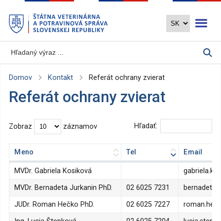
Preskočiť
Otvoriť 
na
hlavný
obsah
Domov
Kontakt
Referát ochrany zvierat
Referát ochrany zvierat
Hľadať:
Zobraz
záznamov
Meno
Tel
Email
Meno
Tel
Email
MVDr. Gabriela Kosiková
gabriela.ko
MVDr. Bernadeta Jurkanin PhD.
02 6025 7231
bernadeta.j
JUDr. Roman Hečko PhD.
02 6025 7227
roman.hec