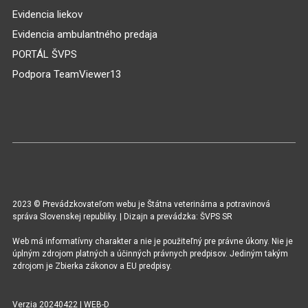
Evidencia liekov
Evidencia ambulantného predaja
PORTÁL ŠVPS
Podpora TeamViewer13
2023 © Prevádzkovateľom webu je Štátna veterinárna a potravinová
správa Slovenskej republiky. | Dizajn a prevádzka: ŠVPS SR
Web má informatívny charakter a nie je použiteľný pre právne úkony. Nie je
úplným zdrojom platných a účinných právnych predpisov. Jediným takým
zdrojom je Zbierka zákonov a EU predpisy.
Verzia 20240422 | WEB-D