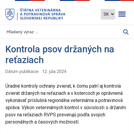
Preskočiť
Otvoriť 
na
hlavný
obsah
Kontrola psov držaných na
reťaziach
Dátum publikácie:
12. júla 2024
Úradné kontroly ochrany zvierat, k čomu patrí aj kontrola
zvierat držaných na reťaziach a v kotercoch je oprávnená
vykonávať príslušná regionálna veterinárna a potravinová
správa. Výkon veterinárnych kontrol v súvislosti s držaním
psov na reťaziach RVPS preverujú podľa svojich
personálnych a časových možností.