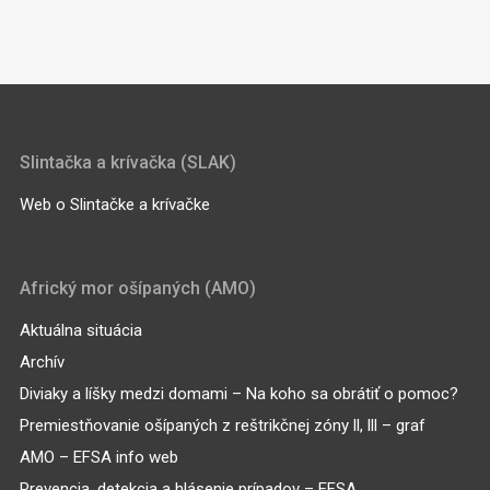
Slintačka a krívačka (SLAK)
Web o Slintačke a krívačke
Africký mor ošípaných (AMO)
Aktuálna situácia
Archív
Diviaky a líšky medzi domami – Na koho sa obrátiť o pomoc?
Premiestňovanie ošípaných z reštrikčnej zóny ll, lll – graf
AMO – EFSA info web
Prevencia, detekcia a hlásenie prípadov – EFSA