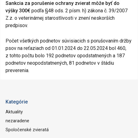
Sankcia za porušenie ochrany zvierat môže byť do
výšky 300€
podľa §48 ods. 2 písm. h) zákona č. 39/2007
Z.z. o veterinárnej starostlivosti v znení neskorších
predpisov.
Počet všetkých podnetov súvisiacich s porušovaním držby
psov na reťaziach od 01.01.2024 do 22.05.2024 bol 460,
z tohto počtu bolo 192 podnetov opodstatnených a 187
podnetov neopodstatnených, 81 podnetov v štádiu
preverenia.
Kategórie
Aktuality
nezaradene
Spoločenské zvieratá