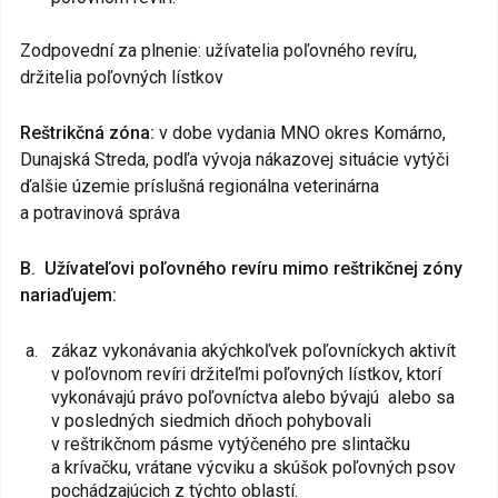
Zodpovední za plnenie: užívatelia poľovného revíru,
držitelia poľovných lístkov
Reštrikčná zóna:
v dobe vydania MNO okres Komárno,
Dunajská Streda, podľa vývoja nákazovej situácie vytýči
ďalšie územie príslušná regionálna veterinárna
a potravinová správa
B. Užívateľovi poľovného revíru mimo reštrikčnej zóny
nariaďujem:
zákaz vykonávania akýchkoľvek poľovníckych aktivít
v poľovnom revíri držiteľmi poľovných lístkov, ktorí
vykonávajú právo poľovníctva alebo bývajú alebo sa
v posledných siedmich dňoch pohybovali
v reštrikčnom pásme vytýčeného pre slintačku
a krívačku, vrátane výcviku a skúšok poľovných psov
pochádzajúcich z týchto oblastí.