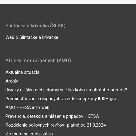
Slintačka a krívačka (SLAK)
Web o Slintačke a krívačke
Africký mor ošípaných (AMO)
Aktuálna situácia
Archív
Diviaky a líšky medzi domami – Na koho sa obrátiť o pomoc?
Premiestňovanie ošípaných z reštrikčnej zóny ll, lll – graf
AMO – EFSA info web
Prevencia, detekcia a hlásenie prípadov – EFSA
Rozdelenie poľovných revírov- platné od 21.3.2024
Zoznam na imobilizáciu