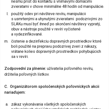
nesmú prísť do kontaktu s vnímavými domácimi
zvieratami v chove minimálne 48 hodín od manipulácie.
použitý odev pri návšteve revíru, manipulácii
s usmrtenými a uhynutými zvieratami podozrivými zo
SLAKu musí byť ihneď po skončení návštevy vypratý,
obuv a nástroje použité v revíri vyčistené
a vydezinfikované.
čistenie a dezinfekciu dopravných prostriedkov ktoré
boli použité na prepravu podozrivej zveri z nákazy,
vrátane kolies dopravných prostriedkov pohybujúcich
sa v revíri.
Zodpovední za plnenie:
užívatelia poľovného revíru,
držitelia poľovných lístkov.
C. Organizátorom spoločenských poľovníckych akcii
nariaďujem:
zákaz vykonávania všetkých spoločenských