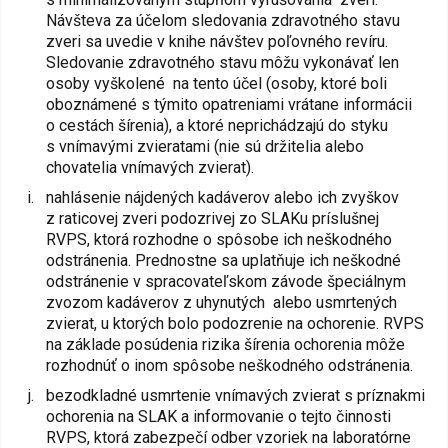
Návšteva za účelom sledovania zdravotného stavu
zveri sa uvedie v knihe návštev poľovného revíru.
Sledovanie zdravotného stavu môžu vykonávať len
osoby vyškolené na tento účel (osoby, ktoré boli
oboznámené s týmito opatreniami vrátane informácii
o cestách šírenia), a ktoré neprichádzajú do styku
s vnímavými zvieratami (nie sú držitelia alebo
chovatelia vnímavých zvierat).
nahlásenie nájdených kadáverov alebo ich zvyškov
z raticovej zveri podozrivej zo SLAKu príslušnej
RVPS, ktorá rozhodne o spôsobe ich neškodného
odstránenia. Prednostne sa uplatňuje ich neškodné
odstránenie v spracovateľskom závode špeciálnym
zvozom kadáverov z uhynutých alebo usmrtených
zvierat, u ktorých bolo podozrenie na ochorenie. RVPS
na základe posúdenia rizika šírenia ochorenia môže
rozhodnúť o inom spôsobe neškodného odstránenia.
bezodkladné usmrtenie vnímavých zvierat s príznakmi
ochorenia na SLAK a informovanie o tejto činnosti
RVPS, ktorá zabezpečí odber vzoriek na laboratórne