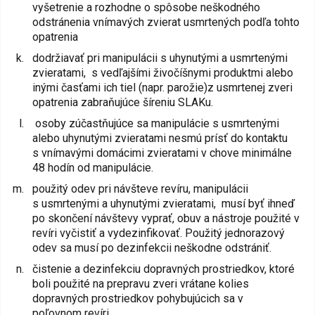
vyšetrenie a rozhodne o spôsobe neškodného
odstránenia vnímavých zvierat usmrtených podľa tohto
opatrenia
dodržiavať pri manipulácii s uhynutými a usmrtenými
zvieratami, s vedľajšími živočíšnymi produktmi alebo
inými časťami ich tiel (napr. parožie)z usmrtenej zveri
opatrenia zabraňujúce šíreniu SLAKu.
osoby zúčastňujúce sa manipulácie s usmrtenými
alebo uhynutými zvieratami nesmú prísť do kontaktu
s vnímavými domácimi zvieratami v chove minimálne
48 hodín od manipulácie.
použitý odev pri návšteve revíru, manipulácii
s usmrtenými a uhynutými zvieratami, musí byť ihneď
po skončení návštevy vyprať, obuv a nástroje použité v
revíri vyčistiť a vydezinfikovať. Použitý jednorazový
odev sa musí po dezinfekcii neškodne odstrániť.
čistenie a dezinfekciu dopravných prostriedkov, ktoré
boli použité na prepravu zveri vrátane kolies
dopravných prostriedkov pohybujúcich sa v
poľovnom revíri.