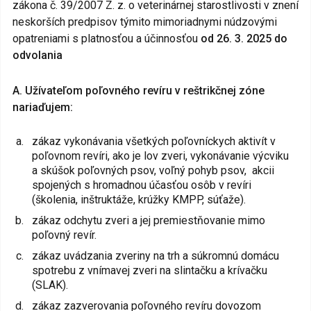
zákona č. 39/2007 Z. z. o veterinárnej starostlivosti v znení
neskorších predpisov týmito mimoriadnymi núdzovými
opatreniami s platnosťou a účinnosťou
od 26. 3. 2025 do
odvolania
A. Užívateľom poľovného revíru v reštrikčnej zóne
nariaďujem:
zákaz vykonávania všetkých poľovníckych aktivít v
poľovnom revíri, ako je lov zveri, vykonávanie výcviku
a skúšok poľovných psov, voľný pohyb psov, akcii
spojených s hromadnou účasťou osôb v revíri
(školenia, inštruktáže, krúžky KMPP, súťaže).
zákaz odchytu zveri a jej premiestňovanie mimo
poľovný revír.
zákaz uvádzania zveriny na trh a súkromnú domácu
spotrebu z vnímavej zveri na slintačku a krívačku
(SLAK).
zákaz zazverovania poľovného revíru dovozom