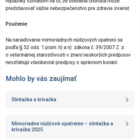
republiky vzhľadom na to, že uvedená choroba môže
predstavovať vážne nebezpečenstvo pre zdravie zvierat.
Poučenie:
Na nariaďovanie mimoriadnych núdzových opatrení sa
podľa § 52 ods. 1 písm. h) a n) zákona č. 39/2007 Z. z.
o veterinárnej starostlivosti v znení neskorších predpisov
nevzťahujú všeobecné predpisy o správnom konaní.
Mohlo by vás zaujímať
Slintačka a krívačka
Mimoriadne núdzové opatrenie – slintačka a
krívačka 2025