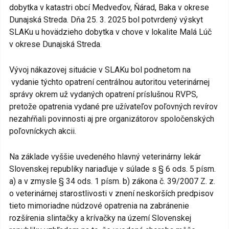
dobytka v katastri obcí Medveďov, Ňárad, Baka v okrese
Dunajská Streda. Dňa 25. 3. 2025 bol potvrdený výskyt
SLAKu u hovädzieho dobytka v chove v lokalite Malá Lúč
v okrese Dunajská Streda.
Vývoj nákazovej situácie v SLAKu bol podnetom na
vydanie týchto opatrení centrálnou autoritou veterinárnej
správy okrem už vydaných opatrení príslušnou RVPS,
pretože opatrenia vydané pre užívateľov poľovných revírov
nezahŕňali povinnosti aj pre organizátorov spoločenských
poľovníckych akcii.
Na základe vyššie uvedeného hlavný veterinárny lekár
Slovenskej republiky nariaďuje v súlade s § 6 ods. 5 písm.
a) a v zmysle § 34 ods. 1 písm. b) zákona č. 39/2007 Z. z.
o veterinárnej starostlivosti v znení neskorších predpisov
tieto mimoriadne núdzové opatrenia na zabránenie
rozšírenia slintačky a krívačky na území Slovenskej