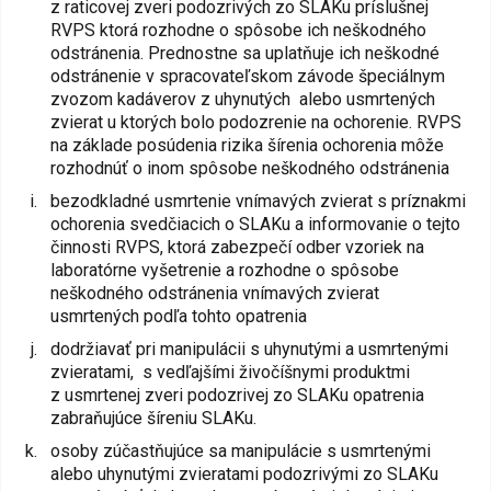
z raticovej zveri podozrivých zo SLAKu príslušnej
RVPS ktorá rozhodne o spôsobe ich neškodného
odstránenia. Prednostne sa uplatňuje ich neškodné
odstránenie v spracovateľskom závode špeciálnym
zvozom kadáverov z uhynutých alebo usmrtených
zvierat u ktorých bolo podozrenie na ochorenie. RVPS
na základe posúdenia rizika šírenia ochorenia môže
rozhodnúť o inom spôsobe neškodného odstránenia
bezodkladné usmrtenie vnímavých zvierat s príznakmi
ochorenia svedčiacich o SLAKu a informovanie o tejto
činnosti RVPS, ktorá zabezpečí odber vzoriek na
laboratórne vyšetrenie a rozhodne o spôsobe
neškodného odstránenia vnímavých zvierat
usmrtených podľa tohto opatrenia
dodržiavať pri manipulácii s uhynutými a usmrtenými
zvieratami, s vedľajšími živočíšnymi produktmi
z usmrtenej zveri podozrivej zo SLAKu opatrenia
zabraňujúce šíreniu SLAKu.
osoby zúčastňujúce sa manipulácie s usmrtenými
alebo uhynutými zvieratami podozrivými zo SLAKu