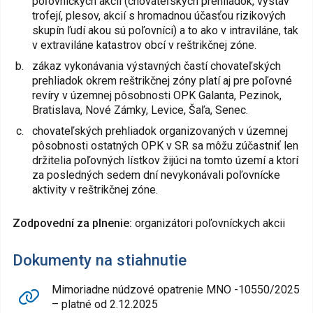
poľovníckych akcií (chovateľských prehliadok, výstav
trofejí, plesov, akcií s hromadnou účasťou rizikových
skupín ľudí akou sú poľovníci) a to ako v intraviláne, tak
v extraviláne katastrov obcí v reštrikčnej zóne.
zákaz vykonávania výstavných častí chovateľských
prehliadok okrem reštrikčnej zóny platí aj pre poľovné
revíry v územnej pôsobnosti OPK Galanta, Pezinok,
Bratislava, Nové Zámky, Levice, Šaľa, Senec.
chovateľských prehliadok organizovaných v územnej
pôsobnosti ostatných OPK v SR sa môžu zúčastniť len
držitelia poľovných lístkov žijúci na tomto území a ktorí
za posledných sedem dní nevykonávali poľovnícke
aktivity v reštrikčnej zóne.
Zodpovední za plnenie:
organizátori poľovníckych akcii
Dokumenty na stiahnutie
Mimoriadne núdzové opatrenie MNO -10550/2025
– platné od 2.12.2025