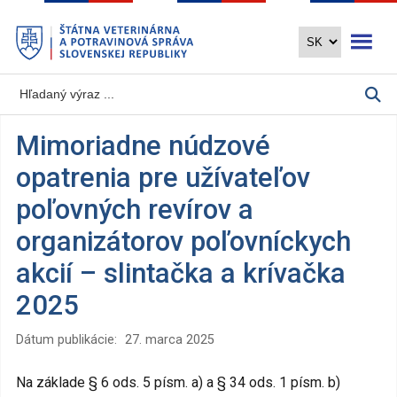
Preskočiť
Otvoriť 
na
hlavný
obsah
Mimoriadne núdzové
opatrenia pre užívateľov
poľovných revírov a
organizátorov poľovníckych
akcií – slintačka a krívačka
2025
Dátum publikácie:
27. marca 2025
Na základe § 6 ods. 5 písm. a) a § 34 ods. 1 písm. b)