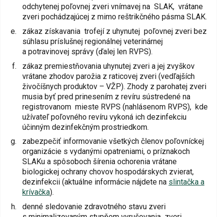
odchytenej poľovnej zveri vnímavej na SLAK, vrátane
zveri pochádzajúcej z mimo reštrikčného pásma SLAK.
zákaz získavania trofejí z uhynutej poľovnej zveri bez
súhlasu príslušnej regionálnej veterinárnej
a potravinovej správy (ďalej len RVPS).
zákaz premiestňovania uhynutej zveri a jej zvyškov
vrátane zhodov parožia z raticovej zveri (vedľajších
živočíšnych produktov – VŽP). Zhody z parohatej zveri
musia byť pred prinesením z revíru sústredené na
registrovanom mieste RVPS (nahlásenom RVPS), kde
užívateľ poľovného revíru vykoná ich dezinfekciu
účinným dezinfekčným prostriedkom.
zabezpečiť informovanie všetkých členov poľovníckej
organizácie s vydanými opatreniami, o príznakoch
SLAKu a spôsoboch šírenia ochorenia vrátane
biologickej ochrany chovov hospodárskych zvierat,
dezinfekcii (aktuálne informácie nájdete na
slintačka a
krívačka
).
denné sledovanie zdravotného stavu zveri
s minimalizovaným stupňom vyrušovania zveri.