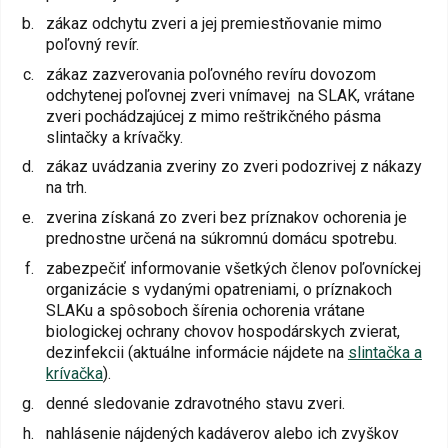
zákaz odchytu zveri a jej premiestňovanie mimo
poľovný revír.
zákaz zazverovania poľovného revíru dovozom
odchytenej poľovnej zveri vnímavej na SLAK, vrátane
zveri pochádzajúcej z mimo reštrikčného pásma
slintačky a krívačky.
zákaz uvádzania zveriny zo zveri podozrivej z nákazy
na trh.
zverina získaná zo zveri bez príznakov ochorenia je
prednostne určená na súkromnú domácu spotrebu.
zabezpečiť informovanie všetkých členov poľovníckej
organizácie s vydanými opatreniami, o príznakoch
SLAKu a spôsoboch šírenia ochorenia vrátane
biologickej ochrany chovov hospodárskych zvierat,
dezinfekcii (aktuálne informácie nájdete na
slintačka a
krívačka
).
denné sledovanie zdravotného stavu zveri.
nahlásenie nájdených kadáverov alebo ich zvyškov