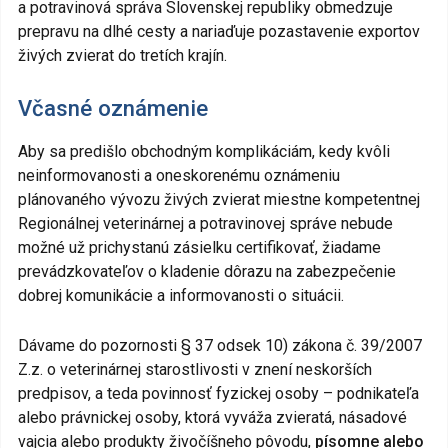
a potravinová správa Slovenskej republiky obmedzuje
prepravu na dlhé cesty a nariaďuje pozastavenie exportov
živých zvierat do tretích krajín.
Včasné oznámenie
Aby sa predišlo obchodným komplikáciám, kedy kvôli
neinformovanosti a oneskorenému oznámeniu
plánovaného vývozu živých zvierat miestne kompetentnej
Regionálnej veterinárnej a potravinovej správe nebude
možné už prichystanú zásielku certifikovať, žiadame
prevádzkovateľov o kladenie dôrazu na zabezpečenie
dobrej komunikácie a informovanosti o situácii.
Dávame do pozornosti § 37 odsek 10) zákona č. 39/2007
Z.z. o veterinárnej starostlivosti v znení neskorších
predpisov, a teda povinnosť fyzickej osoby – podnikateľa
alebo právnickej osoby, ktorá vyváža zvieratá, násadové
vajcia alebo produkty živočíšneho pôvodu,
písomne alebo