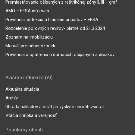
Premiestňovanie ošípaných z reštrikčnej zóny ll, lll – graf
AMO – EFSA info web
Prevencia, detekcia a hlásenie prípadov – EFSA
Rozdelenie poľovných revírov- platné od 21.3.2024
Zoznam na imobilizáciu
Manuál pre odber vzoriek
Prevencia a opatrenia u domácich ošípaných a diviakov
Aviárna influenza (AI)
Aktuálna situácia
Archív
Úhrada nákladov a strát pri výskyte chorôb zvierat
Vtáčia chrípka a verejnosť
Populárny obsah