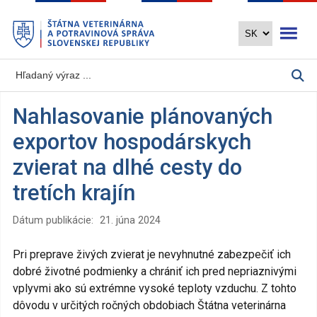
Preskočiť
Otvoriť 
na
hlavný
obsah
Nahlasovanie plánovaných
exportov hospodárskych
zvierat na dlhé cesty do
tretích krajín
Dátum publikácie:
21. júna 2024
Pri preprave živých zvierat je nevyhnutné zabezpečiť ich
dobré životné podmienky a chrániť ich pred nepriaznivými
vplyvmi ako sú extrémne vysoké teploty vzduchu. Z tohto
dôvodu v určitých ročných obdobiach Štátna veterinárna