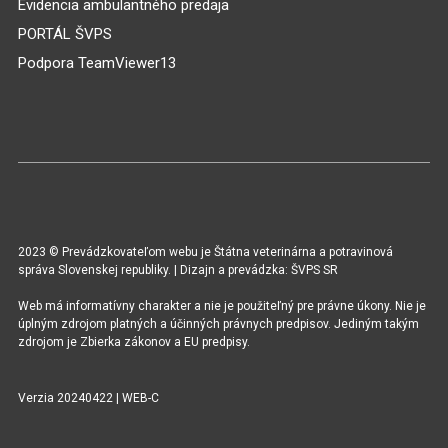
Evidencia ambulantného predaja
PORTÁL ŠVPS
Podpora TeamViewer13
2023 © Prevádzkovateľom webu je Štátna veterinárna a potravinová
správa Slovenskej republiky. | Dizajn a prevádzka: ŠVPS SR
Web má informatívny charakter a nie je použiteľný pre právne úkony. Nie je
úplným zdrojom platných a účinných právnych predpisov. Jediným takým
zdrojom je Zbierka zákonov a EU predpisy.
Verzia 20240422 | WEB-C