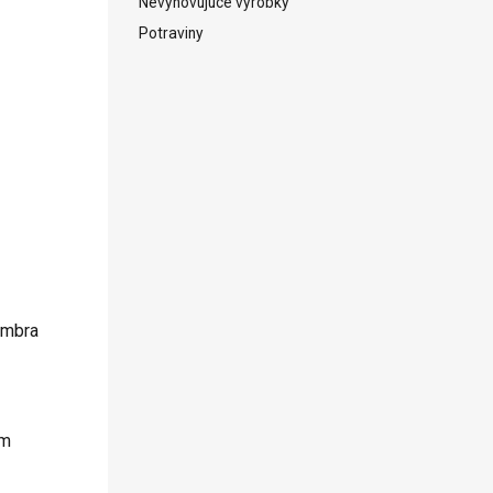
Nevyhovujúce výrobky
Potraviny
embra
om