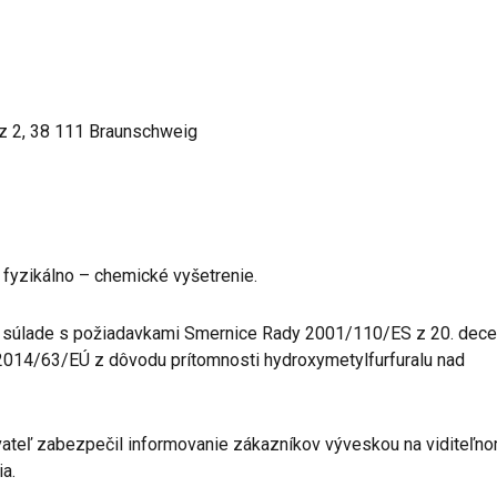
 2, 38 111 Braunschweig
 fyzikálno – chemické vyšetrenie.
v súlade s požiadavkami Smernice Rady 2001/110/ES z 20. dec
014/63/EÚ z dôvodu prítomnosti hydroxymetylfurfuralu nad
vateľ zabezpečil informovanie zákazníkov výveskou na viditeľn
a.