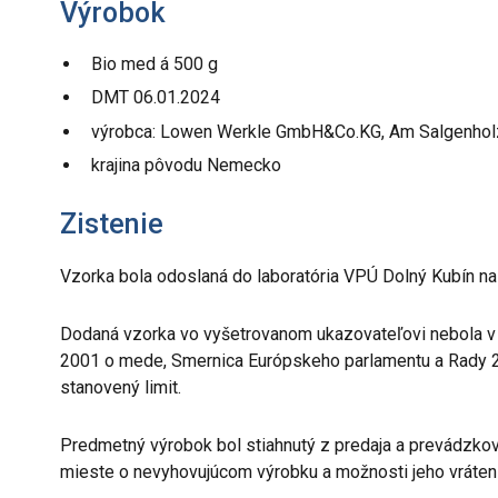
Výrobok
Bio med á 500 g
DMT 06.01.2024
výrobca: Lowen Werkle GmbH&Co.KG, Am Salgenholz
krajina pôvodu Nemecko
Zistenie
Vzorka bola odoslaná do laboratória VPÚ Dolný Kubín na
Dodaná vzorka vo vyšetrovanom ukazovateľovi nebola 
2001 o mede, Smernica Európskeho parlamentu a Rady 2
stanovený limit.
Predmetný výrobok bol stiahnutý z predaja a prevádzko
mieste o nevyhovujúcom výrobku a možnosti jeho vráteni