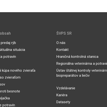
 obsah
ŠVPS SR
predaj rýb
O nás
ktuálna situácia
Kontakt
ta potravín
Hraničná kontrolná stanica
Regionálna veterinárna a potrav
 kúpa nového zvieraťa
Ústav štátnej kontroly veterinár
biopreparátov a liečiv
so zvieraťom
sov
Vzdelávanie
proti besnote
Kariéra
íjačka
Datasety
 potravín