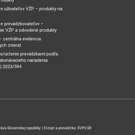
rodukty
re užívateľov VŽP – produkty na
re prevádzkovateľov –
ie VŽP a odvodené produkty
– centrálna evidencia
ch zvierat
e/určenie prevádzkarní podľa
ykonávacieho nariadenia
) 2023/594
va Slovenskej republiky. | Dizajn a prevádzka: ŠVPS SR