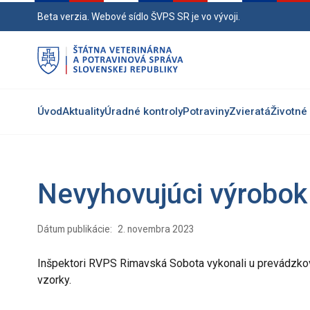
Preskočiť
Beta verzia. Webové sídlo ŠVPS SR je vo vývoji.
na
hlavný
obsah
Úvod
Aktuality
Úradné kontroly
Potraviny
Zvieratá
Životné 
Nevyhovujúci výrobok
Dátum publikácie:
2. novembra 2023
Inšpektori RVPS Rimavská Sobota vykonali u prevádzkov
vzorky.