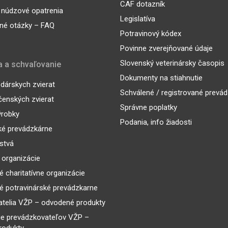
CAF dotazník
 núdzové opatrenia
Legislatíva
né otázky – FAQ
Potravinový kódex
Povinne zverejňované údaje
Slovenský veterinársky časopis
a a schvaľovanie
Dokumenty na stiahnutie
árskych zvierat
Schválené / registrované prevá
enských zvierat
Správne poplatky
ýrobky
Podania, info žiadosti
ké prevádzkárne
lstvá
 organizácie
é charitatívne organizácie
é potravinárské prevádzkarne
telia VŽP – odvodené produkty
ie prevádzkovateľov VŽP –