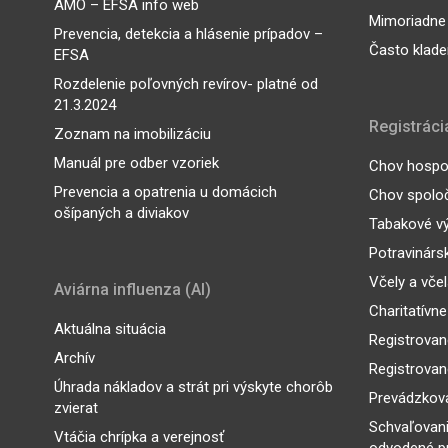
AMO – EFSA info web
Mimoriadne
Prevencia, detekcia a hlásenie prípadov –
Často klade
EFSA
Rozdelenie poľovných revírov- platné od
21.3.2024
Registráci
Zoznam na imobilizáciu
Manuál pre odber vzoriek
Chov hospod
Prevencia a opatrenia u domácich
Chov spoloč
ošípaných a diviakov
Tabakové v
Potravinárs
Včely a vče
Aviárna influenza (AI)
Charitatívne
Aktuálna situácia
Registrovan
Archív
Registrovan
Úhrada nákladov a strát pri výskyte chorôb
Prevádzkova
zvierat
Schvaľovan
Vtáčia chrípka a verejnosť