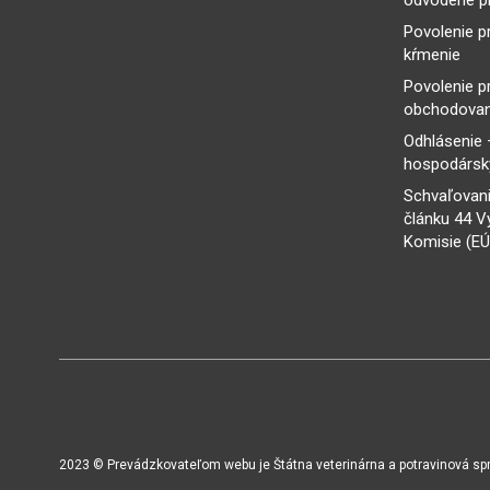
odvodené p
Povolenie p
kŕmenie
Povolenie p
obchodovan
Odhlásenie 
hospodársky
Schvaľovani
článku 44 V
Komisie (EÚ
2023 © Prevádzkovateľom webu je Štátna veterinárna a potravinová sprá