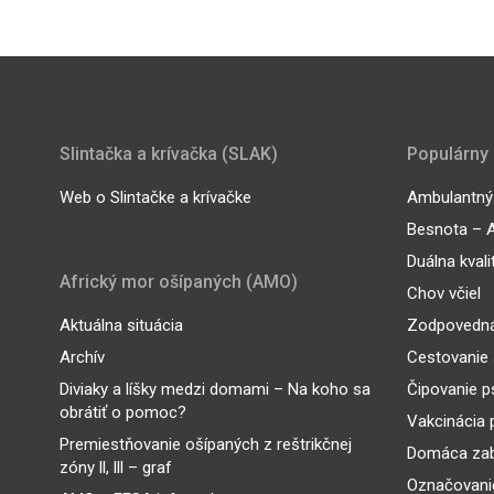
Slintačka a krívačka (SLAK)
Populárny
Web o Slintačke a krívačke
Ambulantný 
Besnota – A
Duálna kvali
Africký mor ošípaných (AMO)
Chov včiel
Aktuálna situácia
Zodpovedná
Archív
Cestovanie 
Diviaky a líšky medzi domami – Na koho sa
Čipovanie p
obrátiť o pomoc?
Vakcinácia 
Premiestňovanie ošípaných z reštrikčnej
Domáca zab
zóny ll, lll – graf
Označovanie