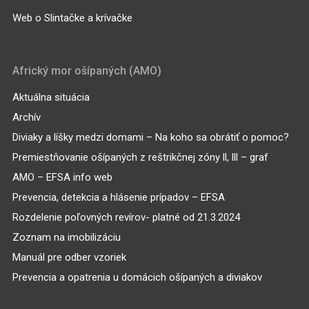
Web o Slintačke a krívačke
Africký mor ošípaných (AMO)
Aktuálna situácia
Archív
Diviaky a líšky medzi domami – Na koho sa obrátiť o pomoc?
Premiestňovanie ošípaných z reštrikčnej zóny ll, lll – graf
AMO – EFSA info web
Prevencia, detekcia a hlásenie prípadov – EFSA
Rozdelenie poľovných revírov- platné od 21.3.2024
Zoznam na imobilizáciu
Manuál pre odber vzoriek
Prevencia a opatrenia u domácich ošípaných a diviakov