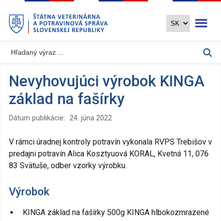
Preskočiť
Otvoriť 
na
hlavný
obsah
Nevyhovujúci výrobok KINGA
základ na fašírky
Dátum publikácie:
24. júna 2022
V rámci úradnej kontroly potravín vykonala RVPS Trebišov v
predajni potravín Alica Kosztyuová KORAL, Kvetná 11, 076
83 Svätuše, odber vzorky výrobku.
Výrobok
KINGA základ na fašírky 500g KINGA hlbokozmrazené