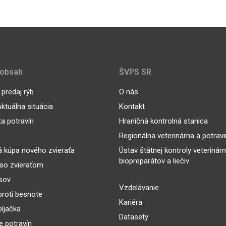
 obsah
ŠVPS SR
predaj rýb
O nás
ktuálna situácia
Kontakt
ta potravín
Hraničná kontrolná stanica
Regionálna veterinárna a potrav
 kúpa nového zvieraťa
Ústav štátnej kontroly veterinár
biopreparátov a liečiv
so zvieraťom
sov
Vzdelávanie
proti besnote
Kariéra
íjačka
Datasety
 potravín