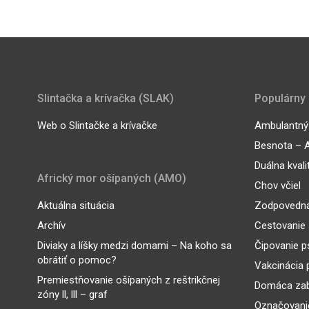
Slintačka a krívačka (SLAK)
Populárny
Web o Slintačke a krívačke
Ambulantný 
Besnota – A
Duálna kvali
Africký mor ošípaných (AMO)
Chov včiel
Aktuálna situácia
Zodpovedná
Archív
Cestovanie 
Diviaky a líšky medzi domami – Na koho sa
Čipovanie p
obrátiť o pomoc?
Vakcinácia 
Premiestňovanie ošípaných z reštrikčnej
Domáca zab
zóny ll, lll – graf
Označovanie