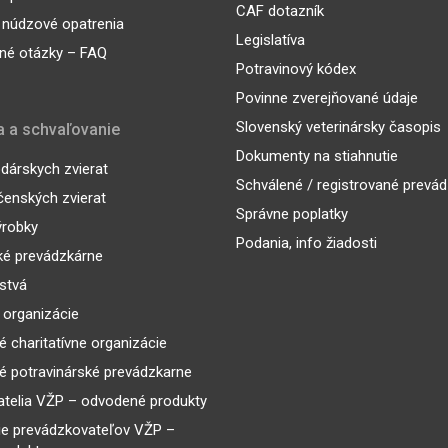
CAF dotazník
 núdzové opatrenia
Legislatíva
né otázky – FAQ
Potravinový kódex
Povinne zverejňované údaje
Slovenský veterinársky časopis
a a schvaľovanie
Dokumenty na stiahnutie
árskych zvierat
Schválené / registrované prevá
enských zvierat
Správne poplatky
ýrobky
Podania, info žiadosti
ké prevádzkárne
lstvá
 organizácie
é charitatívne organizácie
é potravinárské prevádzkarne
telia VŽP – odvodené produkty
ie prevádzkovateľov VŽP –