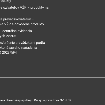
rodukty
re užívateľov VŽP – produkty na
re prevádzkovateľov –
ie VŽP a odvodené produkty
– centrálna evidencia
ch zvierat
e/určenie prevádzkarní podľa
ykonávacieho nariadenia
) 2023/594
va Slovenskej republiky. | Dizajn a prevádzka: ŠVPS SR