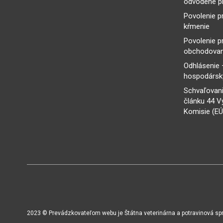
odvodené p
Povolenie p
kŕmenie
Povolenie p
obchodovan
Odhlásenie 
hospodársky
Schvaľovani
článku 44 V
Komisie (EÚ
2023 © Prevádzkovateľom webu je Štátna veterinárna a potravinová sprá