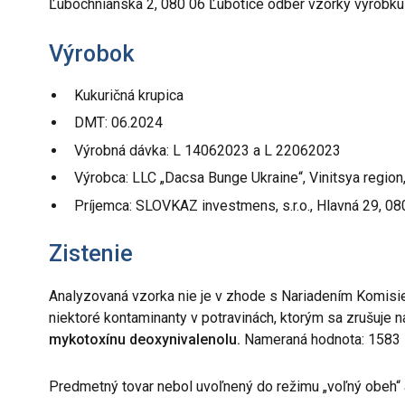
Ľubochnianska 2, 080 06 Ľubotice odber vzorky výrobku
Výrobok
Kukuričná krupica
DMT: 06.2024
Výrobná dávka: L 14062023 a L 22062023
Výrobca: LLC „Dacsa Bunge Ukraine“, Vinitsya region, 
Príjemca: SLOVKAZ investmens, s.r.o., Hlavná 29, 0
Zistenie
Analyzovaná vzorka nie je v zhode s Nariadením Komisie
niektoré kontaminanty v potravinách, ktorým sa zrušuje 
mykotoxínu deoxynivalenolu.
Nameraná hodnota: 1583 µ
Predmetný tovar nebol uvoľnený do režimu „voľný obeh“