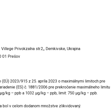
Villege Privokzalna str.2,, Demkivske, Ukrajina
80 01 Prešov
 (EÚ) 2023/915 z 25. apríla 2023 o maximálnymi limitoch pre
nariadenie (ES) č. 1881/2006 pre prekročenie maximálneho limitu
g/kg – ppb a 1032 µg/kg – ppb, limit: 750 µg/kg – ppb.
 a bol v celom dodanom množstve zlikvidovaný.