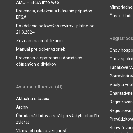
AMO – EFSA info web
Mimoriadne
Prevencia, detekcia a hlásenie prípadov –
Často klade
EFSA
Rozdelenie poľovných revírov- platné od
21.3.2024
Registráci
Zoznam na imobilizáciu
Manuál pre odber vzoriek
Chov hospod
Prevencia a opatrenia u domácich
Chov spoloč
ošípaných a diviakov
Tabakové v
Potravinárs
Včely a vče
Aviárna influenza (AI)
Charitatívne
Aktuálna situácia
Registrovan
Archív
Registrovan
Úhrada nákladov a strát pri výskyte chorôb
Prevádzkova
zvierat
Schvaľovan
Vtáčia chrípka a verejnosť