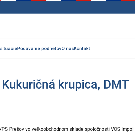
situácie
Podávanie podnetov
O nás
Kontakt
 Kukuričná krupica, DMT
a RVPS Prešov vo veľkoobchodnom sklade spoločnosti VOS Impol s.