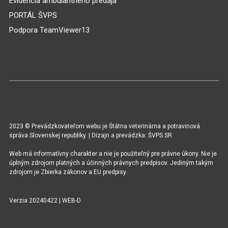
Evidencia ambulantného predaja
PORTÁL ŠVPS
Podpora TeamViewer13
2023 © Prevádzkovateľom webu je Štátna veterinárna a potravinová
správa Slovenskej republiky. | Dizajn a prevádzka: ŠVPS SR
Web má informatívny charakter a nie je použiteľný pre právne úkony. Nie je
úplným zdrojom platných a účinných právnych predpisov. Jediným takým
zdrojom je Zbierka zákonov a EU predpisy.
Verzia 20240422 | WEB-D