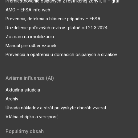
Premiestňovanie ošípaných z reštrikčnej zóny ll, lll – graf
AMO – EFSA info web
Prevencia, detekcia a hlásenie prípadov – EFSA
Rozdelenie poľovných revírov- platné od 21.3.2024
Zoznam na imobilizáciu
Manuál pre odber vzoriek
Prevencia a opatrenia u domácich ošípaných a diviakov
Aviárna influenza (AI)
Aktuálna situácia
Archív
Úhrada nákladov a strát pri výskyte chorôb zvierat
Vtáčia chrípka a verejnosť
Populárny obsah