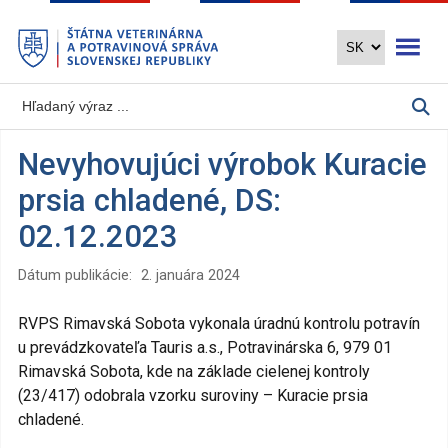
Preskočiť
Otvoriť 
na
hlavný
obsah
Nevyhovujúci výrobok Kuracie
prsia chladené, DS:
02.12.2023
Dátum publikácie:
2. januára 2024
RVPS Rimavská Sobota vykonala úradnú kontrolu potravín
u prevádzkovateľa Tauris a.s., Potravinárska 6, 979 01
Rimavská Sobota, kde na základe cielenej kontroly
(23/417) odobrala vzorku suroviny – Kuracie prsia
chladené.