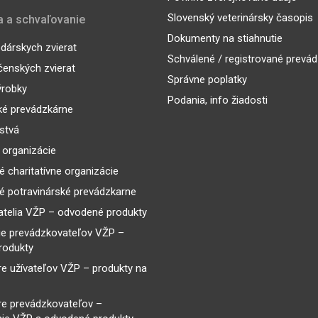
Slovenský veterinársky časopis
a a schvaľovanie
Dokumenty na stiahnutie
árskych zvierat
Schválené / registrované prevá
enských zvierat
Správne poplatky
ýrobky
Podania, info žiadosti
ké prevádzkárne
lstvá
 organizácie
é charitatívne organizácie
é potravinárské prevádzkarne
telia VŽP – odvodené produkty
ie prevádzkovateľov VŽP –
rodukty
re užívateľov VŽP – produkty na
re prevádzkovateľov –