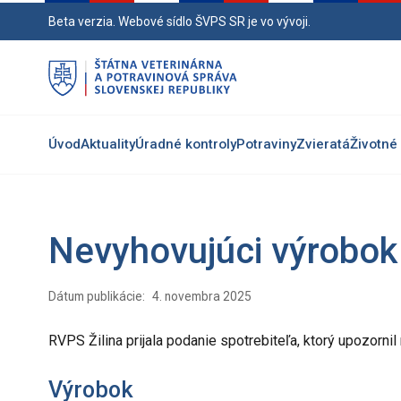
Preskočiť
Beta verzia. Webové sídlo ŠVPS SR je vo vývoji.
na
hlavný
obsah
Úvod
Aktuality
Úradné kontroly
Potraviny
Zvieratá
Životné 
Nevyhovujúci výrobok
Dátum publikácie:
4. novembra 2025
RVPS Žilina prijala podanie spotrebiteľa, ktorý upozornil
Výrobok