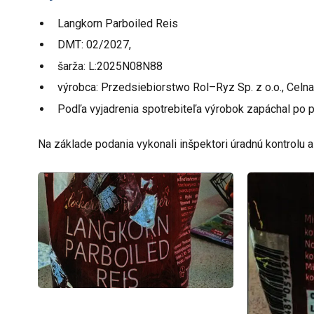
Langkorn Parboiled Reis
DMT: 02/2027,
šarža: L:2025N08N88
výrobca: Przedsiebiorstwo Rol–Ryz Sp. z o.o., Celna
Podľa vyjadrenia spotrebiteľa výrobok zapáchal po pl
Na základe podania vykonali inšpektori úradnú kontrolu 