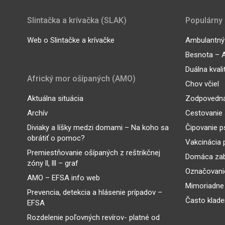
Slintačka a krívačka (SLAK)
Populárny
Web o Slintačke a krívačke
Ambulantný 
Besnota – A
Duálna kvali
Africký mor ošípaných (AMO)
Chov včiel
Aktuálna situácia
Zodpovedná
Archív
Cestovanie 
Diviaky a líšky medzi domami – Na koho sa
Čipovanie p
obrátiť o pomoc?
Vakcinácia 
Premiestňovanie ošípaných z reštrikčnej
Domáca zab
zóny ll, lll – graf
Označovanie
AMO – EFSA info web
Mimoriadne
Prevencia, detekcia a hlásenie prípadov –
Často klade
EFSA
Rozdelenie poľovných revírov- platné od