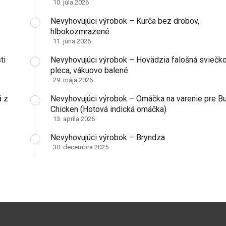
10. júla 2026
Nevyhovujúci výrobok – Kurča bez drobov,
hlbokozmrazené
11. júna 2026
ti
Nevyhovujúci výrobok – Hovädzia falošná sviečk
pleca, vákuovo balené
29. mája 2026
á z
Nevyhovujúci výrobok – Omáčka na varenie pre Bu
Chicken (Hotová indická omáčka)
13. apríla 2026
Nevyhovujúci výrobok – Bryndza
30. decembra 2025