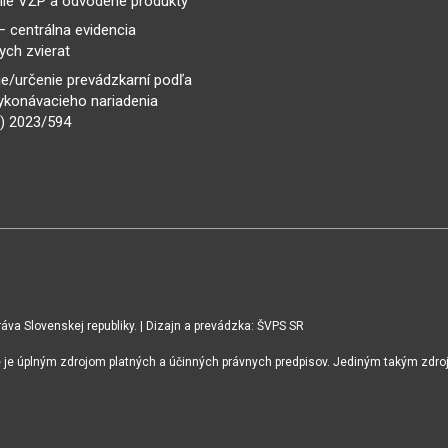
ie VŽP a odvodené produkty
– centrálna evidencia
ch zvierat
e/určenie prevádzkarní podľa
ykonávacieho nariadenia
) 2023/594
va Slovenskej republiky. | Dizajn a prevádzka: ŠVPS SR
ie je úplným zdrojom platných a účinných právnych predpisov. Jediným takým zdro