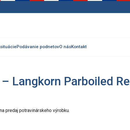
situácie
Podávanie podnetov
O nás
Kontakt
 – Langkorn Parboiled Re
 na predaj potravinárskeho výrobku.