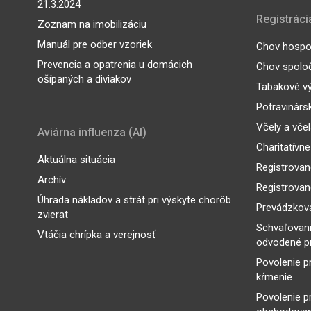
21.3.2024
Registráci
Zoznam na imobilizáciu
Manuál pre odber vzoriek
Chov hospod
Prevencia a opatrenia u domácich
Chov spoloč
ošípaných a diviakov
Tabakové v
Potravinárs
Včely a vče
Aviárna influenza (AI)
Charitatívne
Aktuálna situácia
Registrovan
Archív
Registrovan
Úhrada nákladov a strát pri výskyte chorôb
Prevádzkova
zvierat
Schvaľovan
Vtáčia chrípka a verejnosť
odvodené p
Povolenie p
kŕmenie
Povolenie p