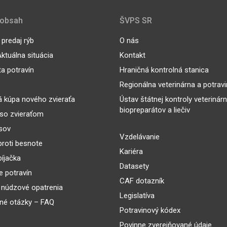
 obsah
ŠVPS SR
predaj rýb
O nás
ktuálna situácia
Kontakt
ta potravín
Hraničná kontrolná stanica
Regionálna veterinárna a potrav
 kúpa nového zvieraťa
Ústav štátnej kontroly veterinár
biopreparátov a liečiv
so zvieraťom
sov
Vzdelávanie
proti besnote
Kariéra
íjačka
Datasety
 potravín
CAF dotazník
 núdzové opatrenia
Legislatíva
né otázky – FAQ
Potravinový kódex
Povinne zverejňované údaje