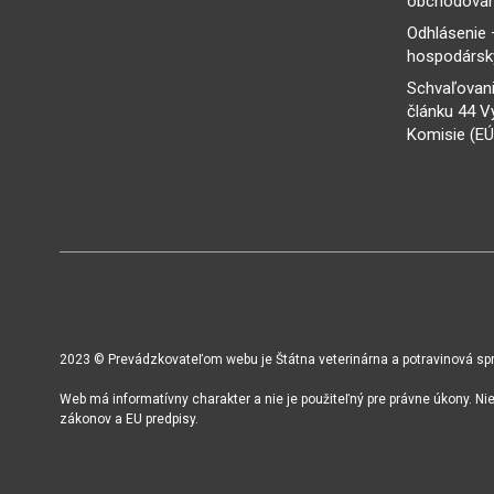
obchodovan
Odhlásenie 
hospodársky
Schvaľovani
článku 44 V
Komisie (EÚ
2023 © Prevádzkovateľom webu je Štátna veterinárna a potravinová sprá
Web má informatívny charakter a nie je použiteľný pre právne úkony. N
zákonov a EU predpisy.