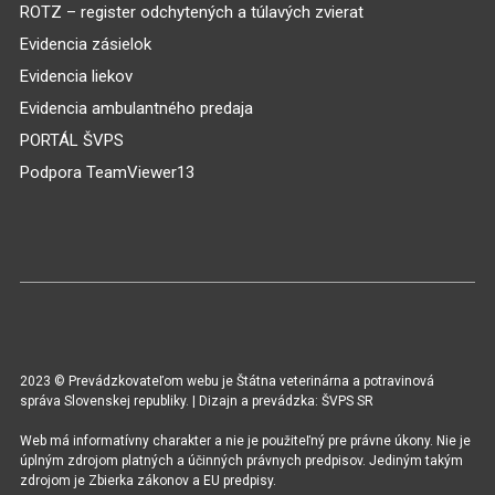
ROTZ – register odchytených a túlavých zvierat
Evidencia zásielok
Evidencia liekov
Evidencia ambulantného predaja
PORTÁL ŠVPS
Podpora TeamViewer13
2023 © Prevádzkovateľom webu je Štátna veterinárna a potravinová
správa Slovenskej republiky. | Dizajn a prevádzka: ŠVPS SR
Web má informatívny charakter a nie je použiteľný pre právne úkony. Nie je
úplným zdrojom platných a účinných právnych predpisov. Jediným takým
zdrojom je Zbierka zákonov a EU predpisy.