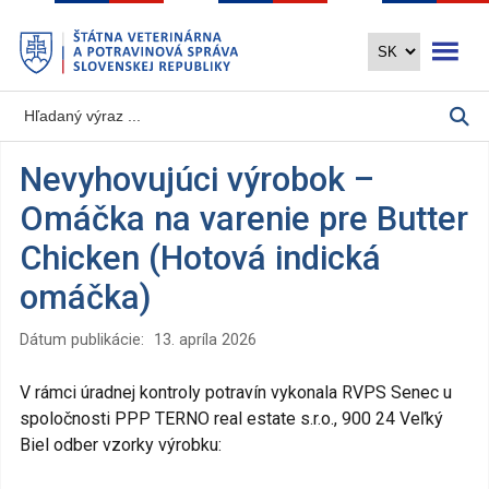
Preskočiť
Otvoriť 
na
hlavný
obsah
Nevyhovujúci výrobok –
Omáčka na varenie pre Butter
Chicken (Hotová indická
omáčka)
Dátum publikácie:
13. apríla 2026
V rámci úradnej kontroly potravín vykonala RVPS Senec u
spoločnosti PPP TERNO real estate s.r.o., 900 24 Veľký
Biel odber vzorky výrobku: