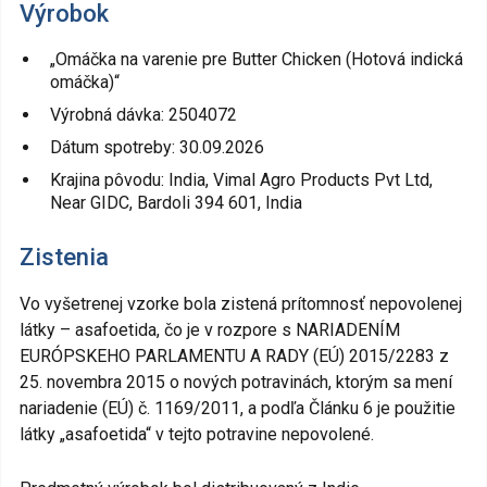
Výrobok
„Omáčka na varenie pre Butter Chicken (Hotová indická
omáčka)“
Výrobná dávka: 2504072
Dátum spotreby: 30.09.2026
Krajina pôvodu: India, Vimal Agro Products Pvt Ltd,
Near GIDC, Bardoli 394 601, India
Zistenia
Vo vyšetrenej vzorke bola zistená prítomnosť nepovolenej
látky – asafoetida, čo je v rozpore s NARIADENÍM
EURÓPSKEHO PARLAMENTU A RADY (EÚ) 2015/2283 z
25. novembra 2015 o nových potravinách, ktorým sa mení
nariadenie (EÚ) č. 1169/2011, a podľa Článku 6 je použitie
látky „asafoetida“ v tejto potravine nepovolené.