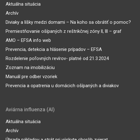
Aktuálna situácia
Archív
Diviaky a líšky medzi domami – Na koho sa obrátiť o pomoc?
Premiestňovanie ošípaných z reštrikčnej zóny ll, lll – graf
AMO – EFSA info web
Prevencia, detekcia a hlásenie prípadov – EFSA
Rozdelenie poľovných revírov- platné od 21.3.2024
Zoznam na imobilizáciu
Manuál pre odber vzoriek
Prevencia a opatrenia u domácich ošípaných a diviakov
Aviárna influenza (AI)
Aktuálna situácia
Archív
Úhrada nákladov a strát pri výskyte chorôb zvierat