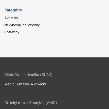
Kategórie
Aktuality
Nevyhovujúce výrobky
Potraviny
Slintačka a krívačka (SLAK)
Web o Slintačke a krívačke
Africký mor ošípaných (AMO)