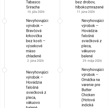
Tabasco
bez drobov,
Sriracha
hlbokozmrazené
10. júla 2026
11. júna 2026
Nevyhovujúci
Nevyhovujúci
výrobok –
výrobok –
Bravčová
Hovädzia
krkovička
falošná
bez kosti –
sviečková z
výsekové
pleca,
mäso
vákuovo
chladené
balené
2. júna 2026
29. mája 2026
Nevyhovujúci
Nevyhovujúci
výrobok –
výrobok –
Omáčka na
Hovädzia
varenie pre
falošná
Butter
sviečková z
Chicken
pleca,
(Hotová
vákuovo
indická
balené