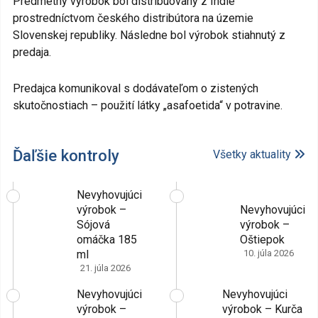
Predmetný výrobok bol distribuovaný z Indie
prostredníctvom českého distribútora na územie
Slovenskej republiky. Následne bol výrobok stiahnutý z
predaja.
Predajca komunikoval s dodávateľom o zistených
skutočnostiach – použití látky „asafoetida“ v potravine.
Ďaľšie kontroly
Všetky aktuality
Nevyhovujúci
výrobok –
Nevyhovujúci
Sójová
výrobok –
omáčka 185
Oštiepok
ml
10. júla 2026
21. júla 2026
Nevyhovujúci
Nevyhovujúci
výrobok –
výrobok – Kurča