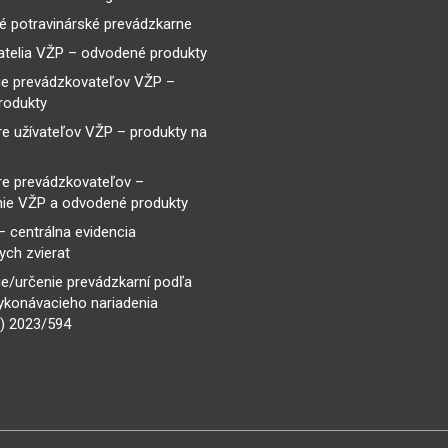
é potravinárské prevádzkarne
telia VŽP – odvodené produkty
ie prevádzkovateľov VŽP –
rodukty
re užívateľov VŽP – produkty na
re prevádzkovateľov –
ie VŽP a odvodené produkty
– centrálna evidencia
ch zvierat
e/určenie prevádzkarní podľa
ykonávacieho nariadenia
) 2023/594