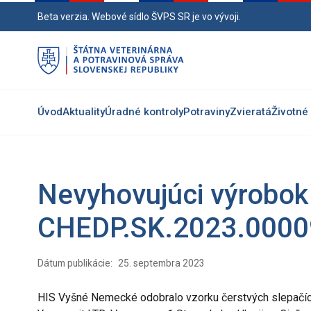
Preskočiť
Beta verzia. Webové sídlo ŠVPS SR je vo vývoji.
na
hlavný
obsah
Úvod
Aktuality
Úradné kontroly
Potraviny
Zvieratá
Životné 
Nevyhovujúci výrobok 
CHEDP.SK.2023.000
Dátum publikácie:
25. septembra 2023
HIS Vyšné Nemecké odobralo vzorku čerstvých slepačích 