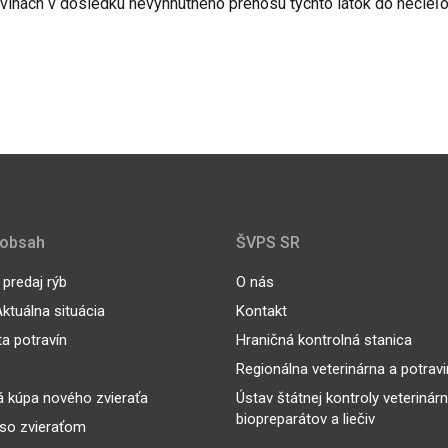
ravinách v dôsledku nevyhnutného prenosu týchto látok do necieľ
 obsah
ŠVPS SR
predaj rýb
O nás
ktuálna situácia
Kontakt
ta potravín
Hraničná kontrolná stanica
Regionálna veterinárna a potrav
 kúpa nového zvieraťa
Ústav štátnej kontroly veterinár
biopreparátov a liečiv
so zvieraťom