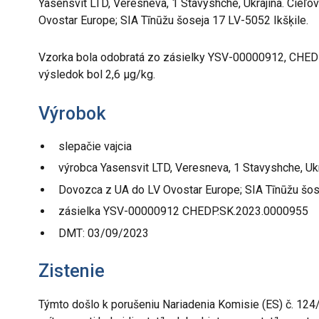
Yasensvit LTD, Veresneva, 1 Stavyshche, Ukrajina. Cieľo
Ovostar Europe; SIA Tīnūžu šoseja 17 LV-5052 Ikšķile.
Vzorka bola odobratá zo zásielky YSV-00000912, CHEDP.
výsledok bol 2,6 µg/kg.
Výrobok
slepačie vajcia
výrobca Yasensvit LTD, Veresneva, 1 Stavyshche, Ukr
Dovozca z UA do LV Ovostar Europe; SIA Tīnūžu šose
zásielka YSV-00000912 CHEDP.SK.2023.0000955
DMT: 03/09/2023
Zistenie
Týmto došlo k porušeniu Nariadenia Komisie (ES) č. 124