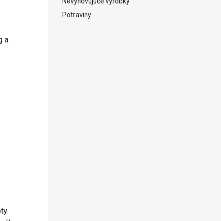
Nevyhovujúce výrobky
Potraviny
g a
oty