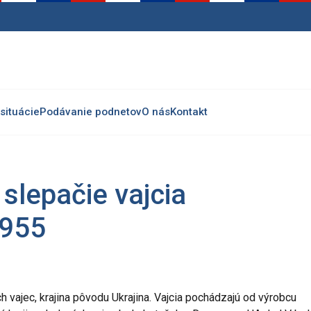
situácie
Podávanie podnetov
O nás
Kontakt
slepačie vajcia
0955
vajec, krajina pôvodu Ukrajina. Vajcia pochádzajú od výrobcu