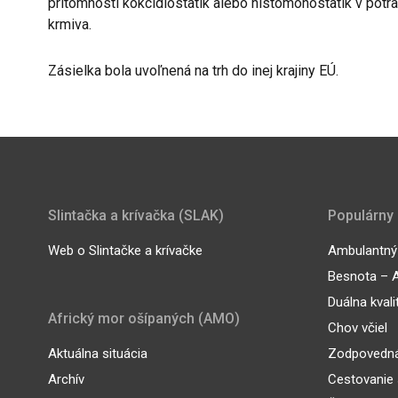
prítomnosti kokcidiostatík alebo histomonostatík v pot
krmiva.
Zásielka bola uvoľnená na trh do inej krajiny EÚ.
Slintačka a krívačka (SLAK)
Populárny
Web o Slintačke a krívačke
Ambulantný 
Besnota – A
Duálna kvali
Africký mor ošípaných (AMO)
Chov včiel
Aktuálna situácia
Zodpovedná
Archív
Cestovanie 