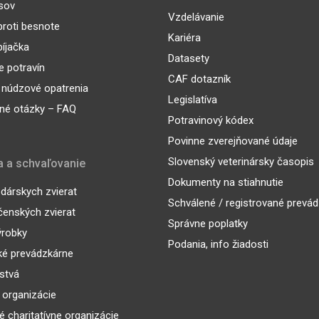
sov
Vzdelávanie
proti besnote
Kariéra
íjačka
Datasety
 potravín
CAF dotazník
 núdzové opatrenia
Legislatíva
né otázky – FAQ
Potravinový kódex
Povinne zverejňované údaje
Slovenský veterinársky časopis
a a schvaľovanie
Dokumenty na stiahnutie
árskych zvierat
Schválené / registrované prevá
enských zvierat
Správne poplatky
ýrobky
Podania, info žiadosti
ké prevádzkárne
lstvá
 organizácie
é charitatívne organizácie