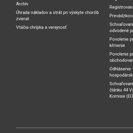
Archív
Registrovan
Úhrada nákladov a strát pri výskyte chorôb
Prevádzkova
zvierat
Schvaľovan
Vtáčia chrípka a verejnosť
odvodené p
Povolenie p
kŕmenie
Povolenie p
obchodovan
Odhlásenie 
hospodársky
Schvaľovani
článku 44 V
Komisie (EÚ