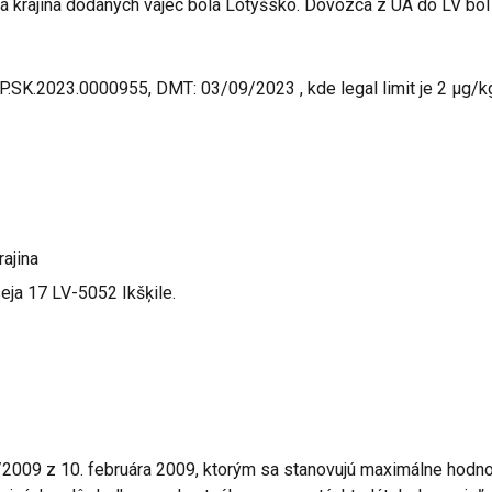
vá krajina dodaných vajec bola Lotyšsko. Dovozca z UA do LV bol
SK.2023.0000955, DMT: 03/09/2023 , kde legal limit je 2 µg/k
ajina
ja 17 LV-5052 Ikšķile.
/2009 z 10. februára 2009, ktorým sa stanovujú maximálne hodn