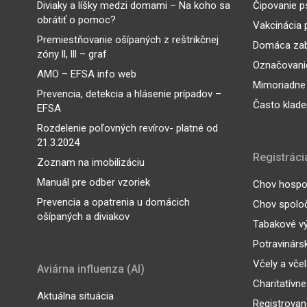
Diviaky a líšky medzi domami – Na koho sa
Čipovanie p
obrátiť o pomoc?
Vakcinácia 
Premiestňovanie ošípaných z reštrikčnej
Domáca zab
zóny ll, lll – graf
Označovanie
AMO – EFSA info web
Mimoriadne
Prevencia, detekcia a hlásenie prípadov –
Často klade
EFSA
Rozdelenie poľovných revírov- platné od
21.3.2024
Registráci
Zoznam na imobilizáciu
Manuál pre odber vzoriek
Chov hospod
Prevencia a opatrenia u domácich
Chov spoloč
ošípaných a diviakov
Tabakové v
Potravinárs
Včely a vče
Aviárna influenza (AI)
Charitatívne
Aktuálna situácia
Registrovan