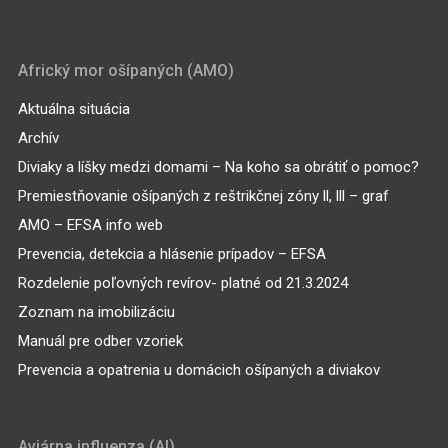
Africký mor ošípaných (AMO)
Aktuálna situácia
Archív
Diviaky a líšky medzi domami – Na koho sa obrátiť o pomoc?
Premiestňovanie ošípaných z reštrikčnej zóny ll, lll – graf
AMO – EFSA info web
Prevencia, detekcia a hlásenie prípadov – EFSA
Rozdelenie poľovných revírov- platné od 21.3.2024
Zoznam na imobilizáciu
Manuál pre odber vzoriek
Prevencia a opatrenia u domácich ošípaných a diviakov
Aviárna influenza (AI)