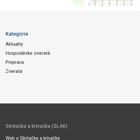
Kategórie
Aktuality
Hospodárske zvieratá
Preprava
Zvieratá
Slintačka a krívačka (SLAK)
Web o Slintačke a krívačke