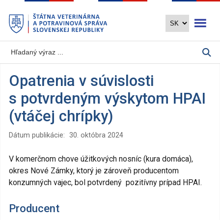
Preskočiť
Otvoriť 
na
hlavný
obsah
Opatrenia v súvislosti
s potvrdeným výskytom HPAI
(vtáčej chrípky)
Dátum publikácie:
30. októbra 2024
V komerčnom chove úžitkových nosníc (kura domáca),
okres Nové Zámky, ktorý je zároveň producentom
konzumných vajec, bol potvrdený pozitívny prípad HPAI.
Producent