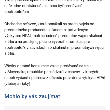
neškodne odstránené a nesmú byť predávané
spotrebiteľom.
Obchodné reťazce, ktoré ponúkali na predaj vajcia od
predmetného producenta z fariem s potvrdeným
výskytom HPAI, mali nariadené predmetné vajcia stiahnuť
z trhu a na predajnej ploche vyvesiť informáciu pre
spotrebiteľa v súvislosti so stiahnutím predmetných vajec
z trhu.
Všetky ostatné konzumné vajcia predávané na trhu
v Slovenskej republike pochádzajú z chovov, v ktorých
neboli vydané opatrenia z dôvodu potvrdenia výskytu HPAI
(vtáčej chrípky).
Mohlo by vás zaujímať