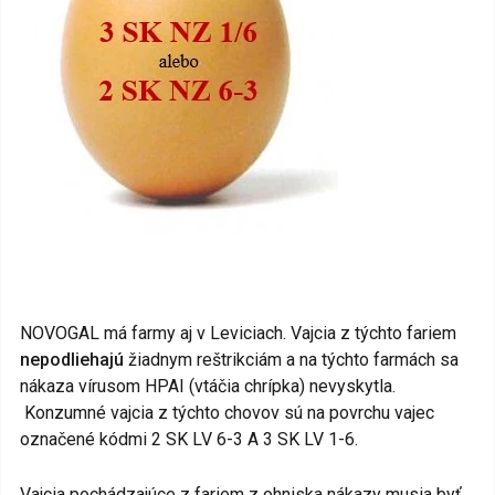
NOVOGAL má farmy aj v Leviciach. Vajcia z týchto fariem
nepodliehajú
žiadnym reštrikciám a na týchto farmách sa
nákaza vírusom HPAI (vtáčia chrípka) nevyskytla.
Konzumné vajcia z týchto chovov sú na povrchu vajec
označené kódmi 2 SK LV 6-3 A 3 SK LV 1-6.
Vajcia pochádzajúce z fariem z ohniska nákazy musia byť