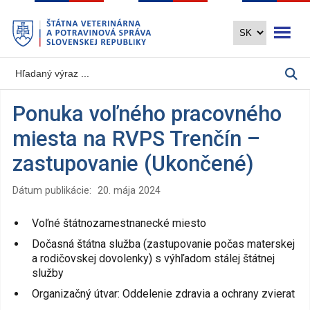
Preskočiť
Otvoriť 
na
hlavný
obsah
Ponuka voľného pracovného
miesta na RVPS Trenčín –
zastupovanie (Ukončené)
Dátum publikácie:
20. mája 2024
Voľné štátnozamestnanecké miesto
Dočasná štátna služba (zastupovanie počas materskej
a rodičovskej dovolenky) s výhľadom stálej štátnej
služby
Organizačný útvar: Oddelenie zdravia a ochrany zvierat