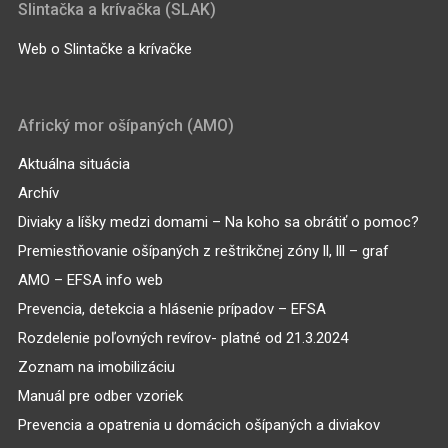
Slintačka a krívačka (SLAK)
Web o Slintačke a krívačke
Africký mor ošípaných (AMO)
Aktuálna situácia
Archív
Diviaky a líšky medzi domami – Na koho sa obrátiť o pomoc?
Premiestňovanie ošípaných z reštrikčnej zóny ll, lll – graf
AMO – EFSA info web
Prevencia, detekcia a hlásenie prípadov – EFSA
Rozdelenie poľovných revírov- platné od 21.3.2024
Zoznam na imobilizáciu
Manuál pre odber vzoriek
Prevencia a opatrenia u domácich ošípaných a diviakov