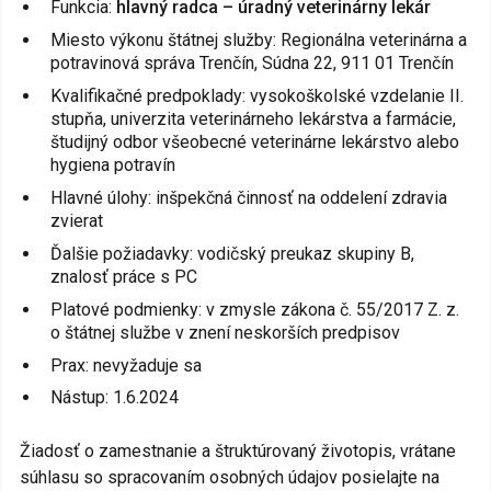
Funkcia:
hlavný radca – úradný veterinárny lekár
Miesto výkonu štátnej služby: Regionálna veterinárna a
potravinová správa Trenčín, Súdna 22, 911 01 Trenčín
Kvalifikačné predpoklady: vysokoškolské vzdelanie II.
stupňa, univerzita veterinárneho lekárstva a farmácie,
študijný odbor všeobecné veterinárne lekárstvo alebo
hygiena potravín
Hlavné úlohy: inšpekčná činnosť na oddelení zdravia
zvierat
Ďalšie požiadavky: vodičský preukaz skupiny B,
znalosť práce s PC
Platové podmienky: v zmysle zákona č. 55/2017 Z. z.
o štátnej službe v znení neskorších predpisov
Prax: nevyžaduje sa
Nástup: 1.6.2024
Žiadosť o zamestnanie a štruktúrovaný životopis, vrátane
súhlasu so spracovaním osobných údajov posielajte na