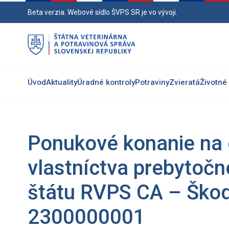
Preskočiť
Beta verzia. Webové sídlo ŠVPS SR je vo vývoji.
na
hlavný
obsah
Úvod
Aktuality
Úradné kontroly
Potraviny
Zvieratá
Životné 
Ponukové konanie na 
vlastníctva prebytoč
štátu RVPS CA – Ško
2300000001