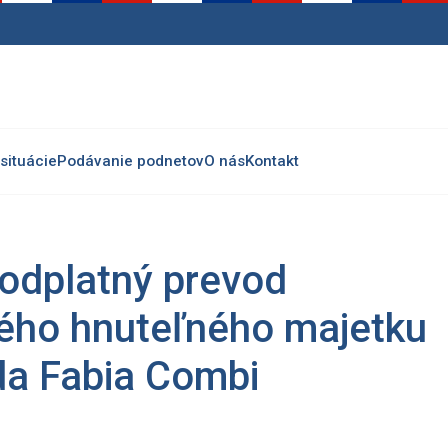
situácie
Podávanie podnetov
O nás
Kontakt
odplatný prevod
ného hnuteľného majetku
da Fabia Combi