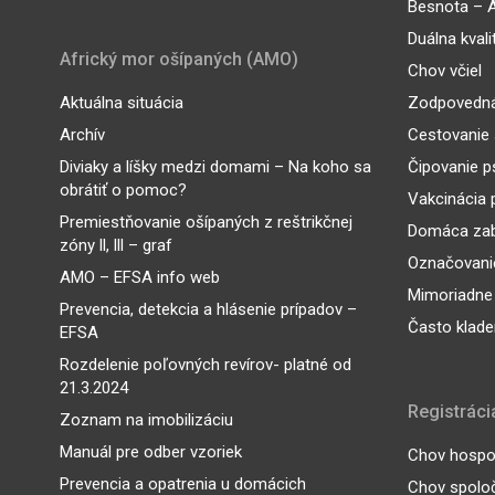
Besnota – A
Duálna kvali
Africký mor ošípaných (AMO)
Chov včiel
Aktuálna situácia
Zodpovedná
Archív
Cestovanie 
Diviaky a líšky medzi domami – Na koho sa
Čipovanie p
obrátiť o pomoc?
Vakcinácia 
Premiestňovanie ošípaných z reštrikčnej
Domáca zab
zóny ll, lll – graf
Označovanie
AMO – EFSA info web
Mimoriadne
Prevencia, detekcia a hlásenie prípadov –
Často klade
EFSA
Rozdelenie poľovných revírov- platné od
21.3.2024
Registráci
Zoznam na imobilizáciu
Manuál pre odber vzoriek
Chov hospod
Prevencia a opatrenia u domácich
Chov spoloč