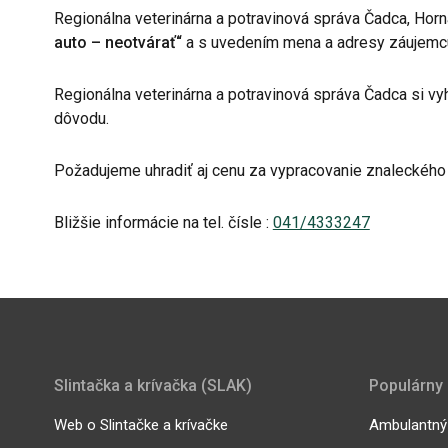
Regionálna veterinárna a potravinová správa Čadca, Hor
auto – neotvárať“
a s uvedením mena a adresy záujemc
Regionálna veterinárna a potravinová správa Čadca si v
dôvodu.
Požadujeme uhradiť aj cenu za vypracovanie znaleckého
Bližšie informácie na tel. čísle :
041/4333247
Slintačka a krívačka (SLAK)
Populárny
Web o Slintačke a krívačke
Ambulantný 