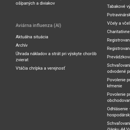
ošípaných a diviakov
Tabakové v
Potravinárs
Včely a vče
Aviárna influenza (AI)
Charitatívne
Aktuálna situácia
Registrovan
Archív
Registrovan
Úhrada nákladov a strát pri výskyte chorôb
Prevádzkova
zvierat
Schvaľovan
Vtáčia chrípka a verejnosť
odvodené p
Povolenie p
kŕmenie
Povolenie p
obchodovan
Odhlásenie 
hospodársky
Schvaľovani
článku 44 V