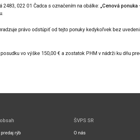
ná 2483, 022 01 Čadca s označením na obálke:
„Cenová ponuka 
u.
yhradzuje právo odstúpiť od tejto ponuky kedykoľvek bez uvedeni
 posudku vo výške 150,00 € a zostatok PHM v nádrži ku dňu pred
 obsah
ŠVPS SR
predaj rýb
O nás