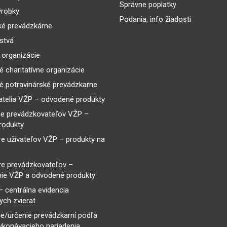
Správne poplatky
ýrobky
Podania, info žiadosti
ké prevádzkárne
lstvá
 organizácie
é charitatívne organizácie
é potravinárské prevádzkarne
telia VŽP – odvodené produkty
ie prevádzkovateľov VŽP –
rodukty
re užívateľov VŽP – produkty na
re prevádzkovateľov –
ie VŽP a odvodené produkty
– centrálna evidencia
ch zvierat
e/určenie prevádzkarní podľa
ykonávacieho nariadenia