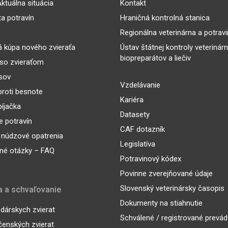
ktuálna situácia
Kontakt
ta potravín
Hraničná kontrolná stanica
Regionálna veterinárna a potrav
 kúpa nového zvieraťa
Ústav štátnej kontroly veterinár
biopreparátov a liečiv
so zvieraťom
sov
Vzdelávanie
proti besnote
Kariéra
íjačka
Datasety
 potravín
CAF dotazník
 núdzové opatrenia
Legislatíva
né otázky – FAQ
Potravinový kódex
Povinne zverejňované údaje
Slovenský veterinársky časopis
a a schvaľovanie
Dokumenty na stiahnutie
árskych zvierat
Schválené / registrované prevá
enských zvierat