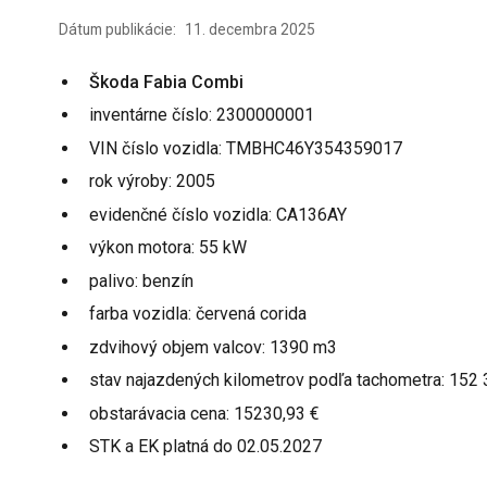
Dátum publikácie:
11. decembra 2025
Škoda Fabia Combi
inventárne číslo: 2300000001
VIN číslo vozidla: TMBHC46Y354359017
rok výroby: 2005
evidenčné číslo vozidla: CA136AY
výkon motora: 55 kW
palivo: benzín
farba vozidla: červená corida
zdvihový objem valcov: 1390 m3
stav najazdených kilometrov podľa tachometra: 152
obstarávacia cena: 15230,93 €
STK a EK platná do 02.05.2027