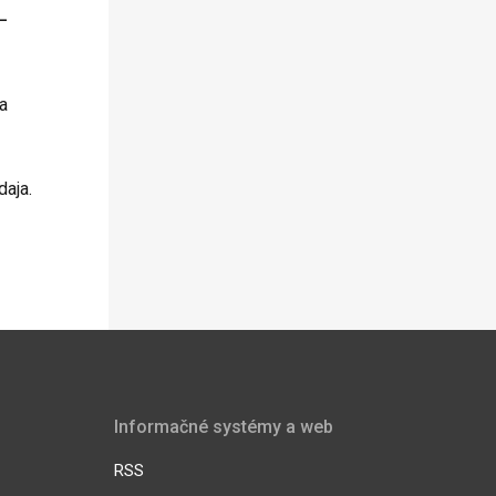
–
a
aja.
Informačné systémy a web
RSS