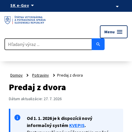
arrow_drop_down
SK
e-Gov
arrow_drop_down
menu
Menu
search
Domov
Potraviny
Predaj z dvora
Predaj z dvora
Dátum aktualizácie:
27. 7. 2026
Od 1. 1. 2026 je k dispozícii nový
informačný systém
KVEPIS
.