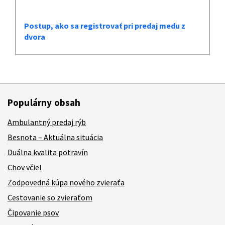
Postup, ako sa registrovať pri predaj medu z
dvora
Populárny obsah
Ambulantný predaj rýb
Besnota – Aktuálna situácia
Duálna kvalita potravín
Chov včiel
Zodpovedná kúpa nového zvieraťa
Cestovanie so zvieraťom
Čipovanie psov