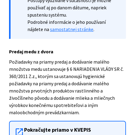
Postupy využívané v súčasnosti je možné
používať aj po danom dátume, napriek
spusteniu systému.
Podrobné informácie o jeho používaní
nájdete na
samostatnej stránke
.
Predaj medu z dvora
Požiadavky na priamy predaj a dodávanie malého
množstva medu ustanovuje § 6 NARIADENIA VLÁDY SR č.
360/2011 Z.z., ktorým sa ustanovujú hygienické
požiadavky na priamy predaj a dodávanie malého
množstva prvotných produktov rastlinného a
živočíšneho pôvodu a dodávanie mlieka a mliečnych
výrobkov konečnému spotrebiteľovi a iným
maloobchodným prevádzkarniam.
Pokračujte priamo v KVEPIS
open_in_new