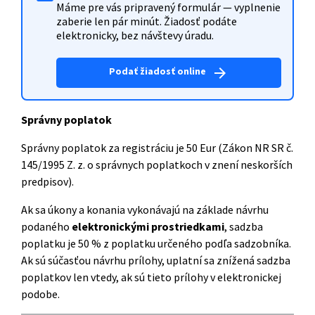
Máme pre vás pripravený formulár — vyplnenie
zaberie len pár minút. Žiadosť podáte
elektronicky, bez návštevy úradu.
Podať žiadosť online
arrow_forward
Správny poplatok
Správny poplatok za registráciu je 50 Eur (Zákon NR SR č.
145/1995 Z. z. o správnych poplatkoch v znení neskorších
predpisov).
Ak sa úkony a konania vykonávajú na základe návrhu
podaného
elektronickými prostriedkami
, sadzba
poplatku je 50 % z poplatku určeného podľa sadzobníka.
Ak sú súčasťou návrhu prílohy, uplatní sa znížená sadzba
poplatkov len vtedy, ak sú tieto prílohy v elektronickej
podobe.