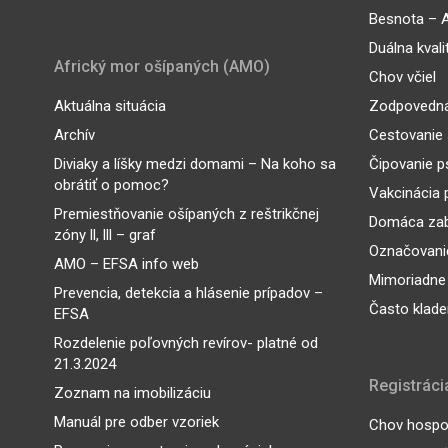
Besnota – A
Duálna kvali
Africký mor ošípaných (AMO)
Chov včiel
Aktuálna situácia
Zodpovedná
Archív
Cestovanie 
Diviaky a líšky medzi domami – Na koho sa
Čipovanie p
obrátiť o pomoc?
Vakcinácia 
Premiestňovanie ošípaných z reštrikčnej
Domáca zab
zóny ll, lll – graf
Označovanie
AMO – EFSA info web
Mimoriadne
Prevencia, detekcia a hlásenie prípadov –
Často klade
EFSA
Rozdelenie poľovných revírov- platné od
21.3.2024
Registráci
Zoznam na imobilizáciu
Manuál pre odber vzoriek
Chov hospod