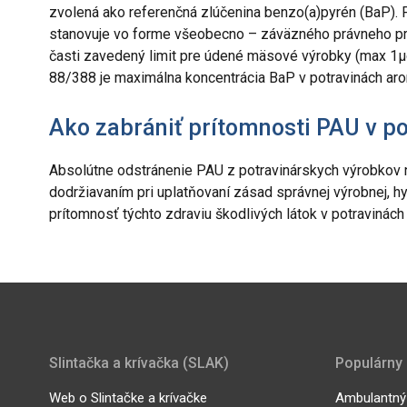
zvolená ako referenčná zlúčenina benzo(a)pyrén (BaP).
stanovuje vo forme všeobecno – záväzného právneho pred
časti zavedený limit pre údené mäsové výrobky (max 1µg
88/388 je maximálna koncentrácia BaP v potravinách aro
Ako zabrániť prítomnosti PAU v p
Absolútne odstránenie PAU z potravinárskych výrobkov n
dodržiavaním pri uplatňovaní zásad správnej výrobnej, hy
prítomnosť týchto zdraviu škodlivých látok v potraviná
Slintačka a krívačka (SLAK)
Populárny
Web o Slintačke a krívačke
Ambulantný 