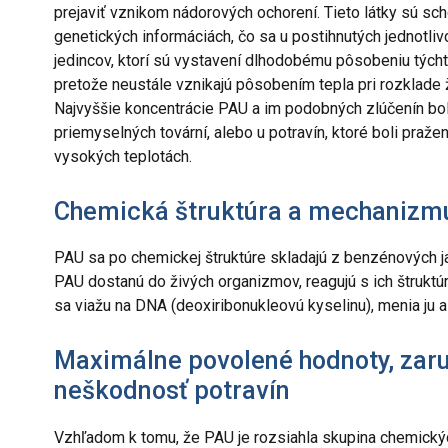
prejaviť vznikom nádorových ochorení. Tieto látky sú s
genetických informáciách, čo sa u postihnutých jednotli
jedincov, ktorí sú vystavení dlhodobému pôsobeniu týchto
pretože neustále vznikajú pôsobením tepla pri rozklade 
Najvyššie koncentrácie PAU a im podobných zlúčenín bol
priemyselných tovární, alebo u potravín, ktoré boli praže
vysokých teplotách.
Chemická štruktúra a mechanizm
PAU sa po chemickej štruktúre skladajú z benzénových j
PAU dostanú do živých organizmov, reagujú s ich štruktúr
sa viažu na DNA (deoxiribonukleovú kyselinu), menia ju a 
Maximálne povolené hodnoty, zar
neškodnosť potravín
Vzhľadom k tomu, že PAU je rozsiahla skupina chemickýc