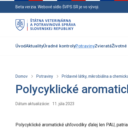
Preskočiť
Beta verzia. Webové sídlo ŠVPS SR je vo vývoji.
na
hlavný
obsah
Úvod
Aktuality
Úradné kontroly
Potraviny
Zvieratá
Životné 
Domov
Potraviny
Prídavné látky, mikrobiálna a chemic
Polycyklické aromatic
Dátum aktualizácie:
11. júla 2023
Polycyklické aromatické uhľovodíky ďalej len PAU, patri