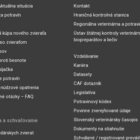
ktuálna situácia
Kontakt
ta potravín
Hraničná kontrolná stanica
Regionálna veterinárna a potrav
 kúpa nového zvieraťa
Ústav štátnej kontroly veterinár
biopreparátov a liečiv
so zvieraťom
sov
Vzdelávanie
proti besnote
Kariéra
íjačka
Datasety
 potravín
CAF dotazník
 núdzové opatrenia
Legislatíva
né otázky – FAQ
Potravinový kódex
Povinne zverejňované údaje
Slovenský veterinársky časopis
a a schvaľovanie
Dokumenty na stiahnutie
árskych zvierat
Schválené / registrované prevá