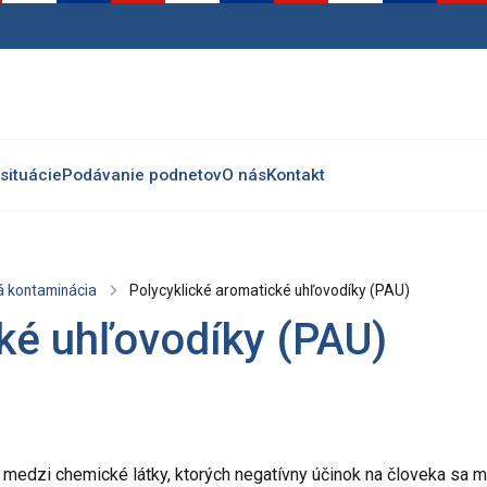
situácie
Podávanie podnetov
O nás
Kontakt
ká kontaminácia
Polycyklické aromatické uhľovodíky (PAU)
ké uhľovodíky (PAU)
a medzi chemické látky, ktorých negatívny účinok na človeka sa 