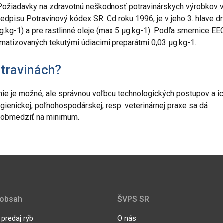
 Požiadavky na zdravotnú neškodnosť potravinárskych výrobkov 
pisu Potravinový kódex SR. Od roku 1996, je v jeho 3. hlave dr
.kg-1) a pre rastlinné oleje (max 5 µg.kg-1). Podľa smernice EE
matizovaných tekutými údiacimi preparátmi 0,03 µg.kg-1.
otravinách?
ie je možné, ale správnou voľbou technologických postupov a i
gienickej, poľnohospodárskej, resp. veterinárnej praxe sa dá
ch obmedziť na minimum.
 obsah
ŠVPS SR
predaj rýb
O nás