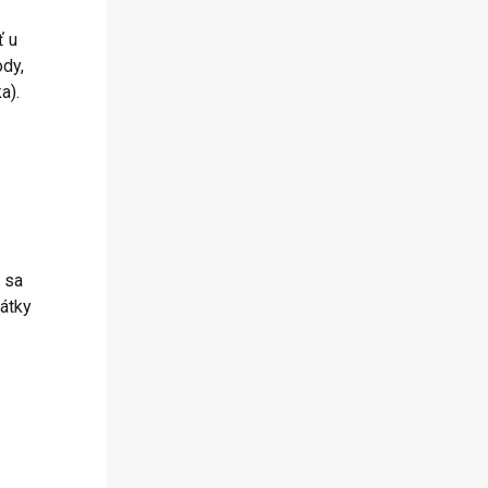
ť u
ody,
a).
 sa
látky