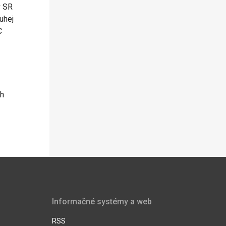
v SR
uhej
C
ch
Informačné systémy a web
RSS