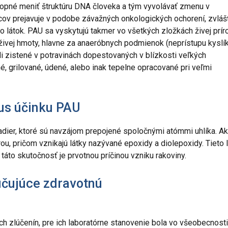
chopné meniť štruktúru DNA človeka a tým vyvolávať zmenu v
vcov prejavuje v podobe závažných onkologických ochorení, zvláš
 látok. PAU sa vyskytujú takmer vo všetkých zložkách živej prír
živej hmoty, hlavne za anaeróbnych podmienok (neprístupu kyslík
i zistené v potravinách dopestovaných v blízkosti veľkých
né, grilované, údené, alebo inak tepelne opracované pri veľmi
us účinku PAU
adier, ktoré sú navzájom prepojené spoločnými atómmi uhlíka. Ak
ou, pričom vznikajú látky nazývané epoxidy a diolepoxidy. Tieto 
táto skutočnosť je prvotnou príčinou vzniku rakoviny.
učujúce zdravotnú
h zlúčenín, pre ich laboratórne stanovenie bola vo všeobecnosti