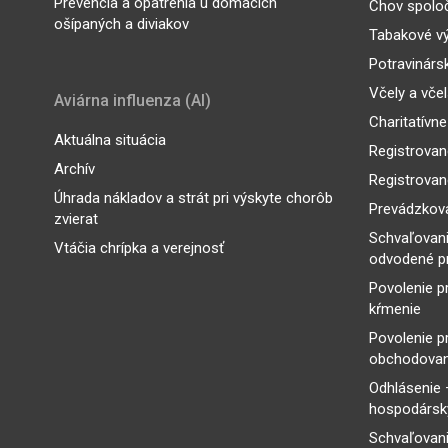
Prevencia a opatrenia u domácich
Chov spoloč
ošípaných a diviakov
Tabakové v
Potravinárs
Včely a vče
Aviárna influenza (AI)
Charitatívne
Aktuálna situácia
Registrovan
Archív
Registrovan
Úhrada nákladov a strát pri výskyte chorôb
Prevádzkova
zvierat
Schvaľovan
Vtáčia chrípka a verejnosť
odvodené p
Povolenie p
kŕmenie
Povolenie p
obchodovan
Odhlásenie 
hospodársky
Schvaľovani