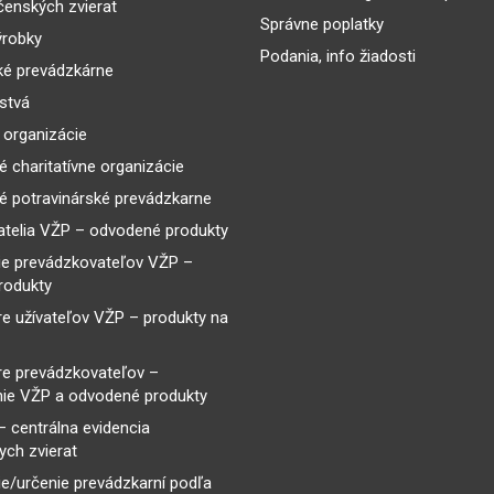
enských zvierat
Správne poplatky
ýrobky
Podania, info žiadosti
ké prevádzkárne
lstvá
 organizácie
é charitatívne organizácie
é potravinárské prevádzkarne
telia VŽP – odvodené produkty
ie prevádzkovateľov VŽP –
rodukty
re užívateľov VŽP – produkty na
re prevádzkovateľov –
ie VŽP a odvodené produkty
– centrálna evidencia
ch zvierat
e/určenie prevádzkarní podľa