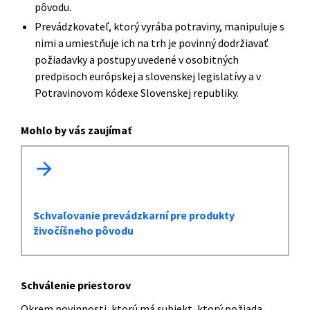
pôvodu.
Prevádzkovateľ, ktorý vyrába potraviny, manipuluje s
nimi a umiestňuje ich na trh je povinný dodržiavať
požiadavky a postupy uvedené v osobitných
predpisoch európskej a slovenskej legislatívy a v
Potravinovom kódexe Slovenskej republiky.
Mohlo by vás zaujímať
arrow_forward
Schvaľovanie prevádzkarní pre produkty
živočíšneho pôvodu
Schválenie priestorov
Okrem povinnosti, ktorú má subjekt, ktorý požiada