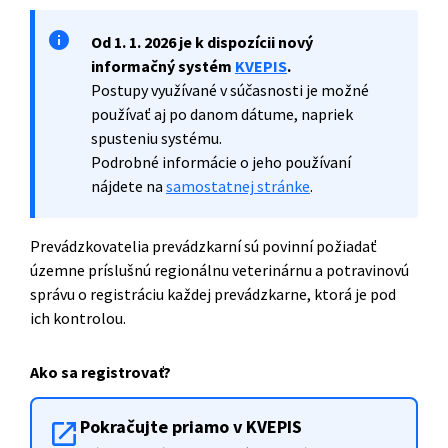
Od 1. 1. 2026 je k dispozícii nový
informačný systém
KVEPIS
.
Postupy využívané v súčasnosti je možné
používať aj po danom dátume, napriek
spusteniu systému.
Podrobné informácie o jeho používaní
nájdete na
samostatnej stránke
.
Prevádzkovatelia prevádzkarní sú povinní požiadať
územne príslušnú regionálnu veterinárnu a potravinovú
správu o registráciu každej prevádzkarne, ktorá je pod
ich kontrolou.
Ako sa registrovať?
Pokračujte priamo v KVEPIS
open_in_new