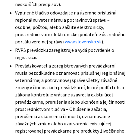
neskorších predpisov).
Vyplnené tlačivo odovzdajte na územne príslušnú
regionálnu veterinárnu a potravinovú správu –
osobne, poštou, alebo zašlite elektronicky,
prostredníctvom elektronickej podateľne ústredného
portálu verejnej správy (
www.slovensko.sk
).
RVPS prevádzku zaregistruje a vydá potvrdenie o
registrácii.
Prevádzkovatelia zaregistrovaných prevádzkarní
musia bezodkladne oznamovať príslušnej regionálnej
veterinárnej a potravinovej správe všetky závažné
zmeny v činnostiach prevádzkarní, ktoré podľa tohto
zákona kontroluje vrátane uzavretia existujúcej
prevádzkarne, prerušenia alebo ukončenia jej činnosti
prostredníctvom tlačiva – Ohlásenie začatia,
prerušenia a skončenia činnosti, oznamovanie
závažných zmien alebo uzatvorenia existujúcej
registrovanej prevádzkarne pre produkty živočíšneho