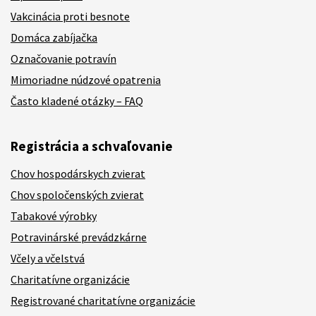
Vakcinácia proti besnote
Domáca zabíjačka
Označovanie potravín
Mimoriadne núdzové opatrenia
Často kladené otázky – FAQ
Registrácia a schvaľovanie
Chov hospodárskych zvierat
Chov spoločenských zvierat
Tabakové výrobky
Potravinárské prevádzkárne
Včely a včelstvá
Charitatívne organizácie
Registrované charitatívne organizácie