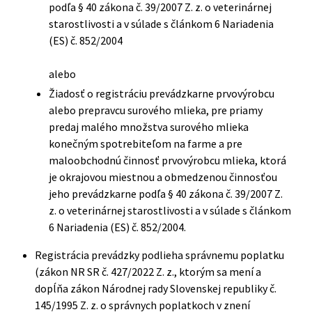
podľa § 40 zákona č. 39/2007 Z. z. o veterinárnej
starostlivosti a v súlade s článkom 6 Nariadenia
(ES) č. 852/2004
alebo
Žiadosť o registráciu prevádzkarne prvovýrobcu
alebo prepravcu surového mlieka, pre priamy
predaj malého množstva surového mlieka
konečným spotrebiteľom na farme a pre
maloobchodnú činnosť prvovýrobcu mlieka, ktorá
je okrajovou miestnou a obmedzenou činnosťou
jeho prevádzkarne podľa § 40 zákona č. 39/2007 Z.
z. o veterinárnej starostlivosti a v súlade s článkom
6 Nariadenia (ES) č. 852/2004.
Registrácia prevádzky podlieha správnemu poplatku
(zákon NR SR č. 427/2022 Z. z., ktorým sa mení a
dopĺňa zákon Národnej rady Slovenskej republiky č.
145/1995 Z. z. o správnych poplatkoch v znení