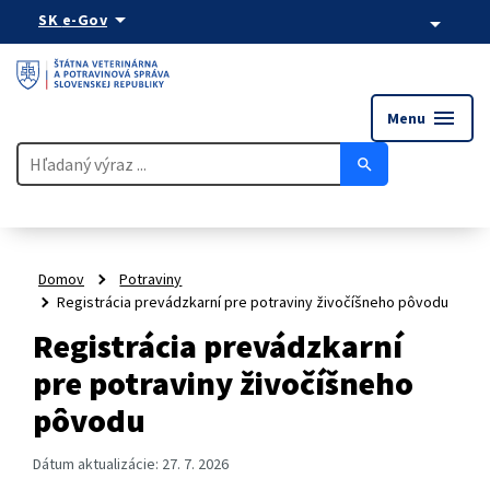
arrow_drop_down
SK
e-Gov
arrow_drop_down
menu
Menu
search
Domov
Potraviny
Registrácia prevádzkarní pre potraviny živočíšneho pôvodu
Registrácia prevádzkarní
pre potraviny živočíšneho
pôvodu
Dátum aktualizácie:
27. 7. 2026