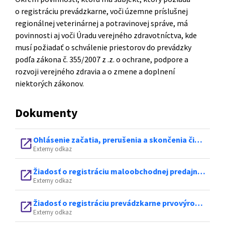
o registráciu prevádzkarne, voči územne príslušnej
regionálnej veterinárnej a potravinovej správe, má
povinnosti aj voči Úradu verejného zdravotníctva, kde
musí požiadať o schválenie priestorov do prevádzky
podľa zákona č. 355/2007 z .z. o ochrane, podpore a
rozvoji verejného zdravia a o zmene a doplnení
niektorých zákonov.
Dokumenty
Ohlásenie začatia, prerušenia a skončenia činnosti, oznamovanie závažných zmien alebo uzavretia existujúcej schválenej alebo registrovanej prevádzkarne pre produkty živočíšneho pôvodu – usmernenie
open_in_new
Externy odkaz
Žiadosť o registráciu maloobchodnej predajne pre produkty živočíšneho pôvodu, sprostredkovateľov, prepravcov a skladov produktov živočíšneho pôvodu
open_in_new
Externy odkaz
Žiadosť o registráciu prevádzkarne prvovýrobcu pre prvotné produkty rybolovu, vajcia, med, mäso hydiny a králikov, voľne žijúcu zver a zverinu z nej
open_in_new
Externy odkaz