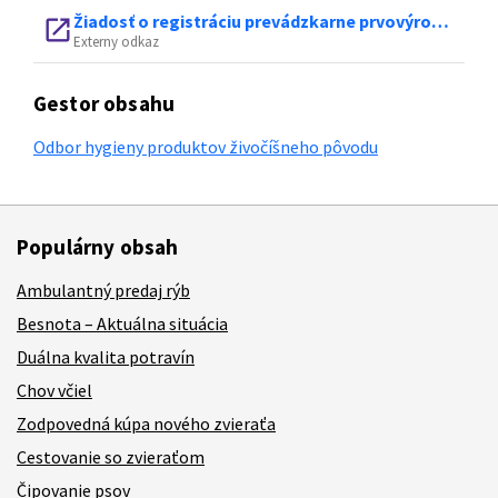
Žiadosť o registráciu prevádzkarne prvovýrobcu alebo prepravcu surového mlieka, pre priamy predaj malého množstva surového mlieka konečným spotrebiteľom na farme a pre maloobchodnú činnosť prvovýrobcu mlieka, ktorá je okrajovou miestnou a obmedzenou činnosťou jeho prevádzkarne
open_in_new
Externy odkaz
Gestor obsahu
Odbor hygieny produktov živočíšneho pôvodu
Populárny obsah
Ambulantný predaj rýb
Besnota – Aktuálna situácia
Duálna kvalita potravín
Chov včiel
Zodpovedná kúpa nového zvieraťa
Cestovanie so zvieraťom
Čipovanie psov