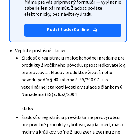
Máme pre vás pripravený formulár — vyplnenie
zaberie len pár minút. Žiadosť podáte
elektronicky, bez návštevy úradu.
Podať žiadosť online
arrow_forward
Vyplňte príslušné tlačivo
Žiadosť o registráciu maloobchodnej predajne pre
produkty živočíšneho pôvodu, sprostredkovateľov,
prepravcov a skladov produktov živočíšneho
pôvodu podľa § 40 zákona č. 39/2007 Z. z. o
veterinárnej starostlivosti a v súlade s článkom 6
Nariadenia (ES) č. 852/2004
alebo
Žiadosť o registráciu prevádzkarne prvovýrobcu
pre prvotné produkty rybolovu, vajcia, med, mäso
hydiny a králikov, voľne žijúcu zver a zverinu z nej