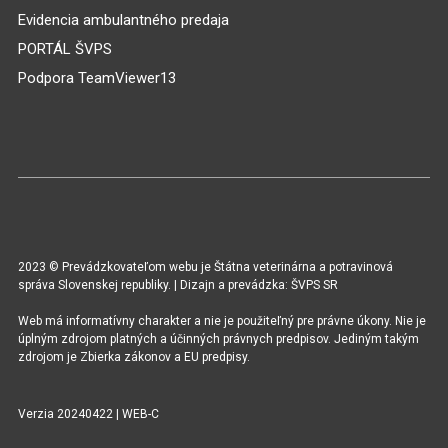
Evidencia ambulantného predaja
PORTÁL ŠVPS
Podpora TeamViewer13
2023 © Prevádzkovateľom webu je Štátna veterinárna a potravinová
správa Slovenskej republiky. | Dizajn a prevádzka: ŠVPS SR
Web má informatívny charakter a nie je použiteľný pre právne úkony. Nie je
úplným zdrojom platných a účinných právnych predpisov. Jediným takým
zdrojom je Zbierka zákonov a EU predpisy.
Verzia 20240422 | WEB-C