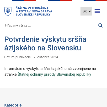
Preskočiť
Otvoriť 
na
hlavný
obsah
Potvrdenie výskytu sršňa
ázijského na Slovensku
Dátum publikácie:
2. októbra 2024
Informácie o výskyte sršňa ázijského sú zverejnené na
stránke
Štátnej ochrany prírody Slovenskej republiky
Kategórie