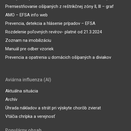
Premiestňovanie ošípaných z reštrikčnej zóny ll, lll – graf
AMO – EFSA info web
Prevencia, detekcia a hlásenie prípadov – EFSA
Rozdelenie poľovných revírov- platné od 21.3.2024
Zoznam na imobilizáciu
Manuál pre odber vzoriek
Prevencia a opatrenia u domácich ošípaných a diviakov
Aviárna influenza (AI)
Aktuálna situácia
Archív
Úhrada nákladov a strát pri výskyte chorôb zvierat
Vtáčia chrípka a verejnosť
Populárny obsah