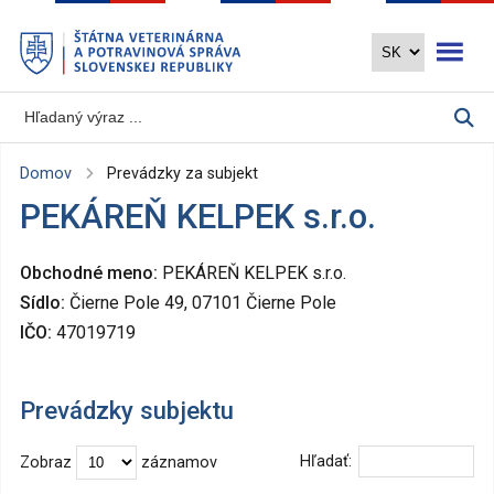
Preskočiť
Otvoriť 
na
hlavný
obsah
Domov
Prevádzky za subjekt
PEKÁREŇ KELPEK s.r.o.
Obchodné meno:
PEKÁREŇ KELPEK s.r.o.
Sídlo:
Čierne Pole 49, 07101 Čierne Pole
IČO:
47019719
Prevádzky subjektu
Hľadať:
Zobraz
záznamov