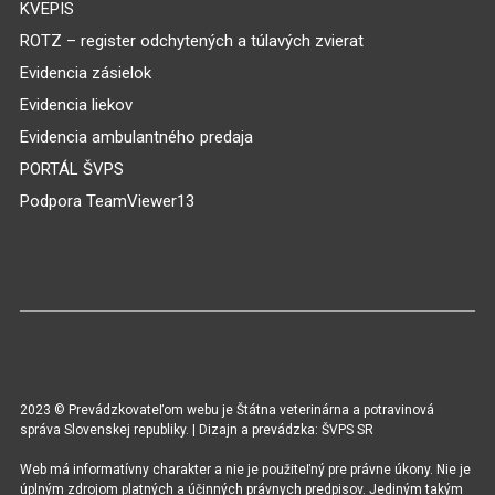
KVEPIS
ROTZ – register odchytených a túlavých zvierat
Evidencia zásielok
Evidencia liekov
Evidencia ambulantného predaja
PORTÁL ŠVPS
Podpora TeamViewer13
2023 © Prevádzkovateľom webu je Štátna veterinárna a potravinová
správa Slovenskej republiky. | Dizajn a prevádzka: ŠVPS SR
Web má informatívny charakter a nie je použiteľný pre právne úkony. Nie je
úplným zdrojom platných a účinných právnych predpisov. Jediným takým