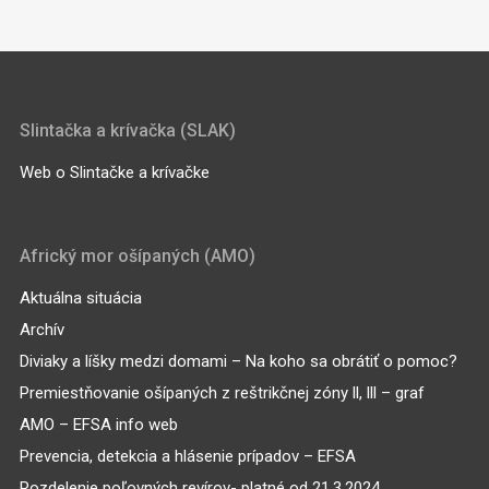
Slintačka a krívačka (SLAK)
Web o Slintačke a krívačke
Africký mor ošípaných (AMO)
Aktuálna situácia
Archív
Diviaky a líšky medzi domami – Na koho sa obrátiť o pomoc?
Premiestňovanie ošípaných z reštrikčnej zóny ll, lll – graf
AMO – EFSA info web
Prevencia, detekcia a hlásenie prípadov – EFSA
Rozdelenie poľovných revírov- platné od 21.3.2024