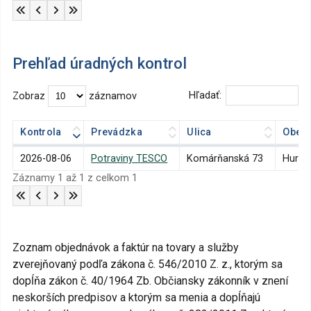
Prehľad úradných kontrol
Hľadať:
Zobraz
záznamov
Kontrola
Prevádzka
Ulica
Obec
Kontrola
Prevádzka
Ulica
Obec
2026-08-06
Potraviny TESCO
Komárňanská 73
Hurba
Záznamy 1 až 1 z celkom 1
Zoznam objednávok a faktúr na tovary a služby
zverejňovaný podľa zákona č. 546/2010 Z. z., ktorým sa
dopĺňa zákon č. 40/1964 Zb. Občiansky zákonník v znení
neskorších predpisov a ktorým sa menia a dopĺňajú