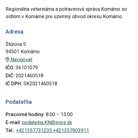
Regionálna veterinárna a potravinová správa Komárno so
sídlom v Komárne pre územný obvod okresu Komárno
Adresa
Štúrova 5
94501 Komárno
Navigovať
IČO:
36101079
DIČ:
2021460518
IČ DPH:
SK2021460518
Podateľňa
Pracovné hodiny:
8:00 – 15:00
E-mail:
podatelna.KN@svps.sk
Tel.:
+421357731235,+421357903911