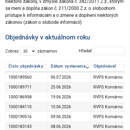
niektoré zákony, v zmysle zákona č. 382/2011 Z.z., ktorým
sa mení a dopĺňa zákon č. 211/2000 Z.z. o slobodnom
prístupe k informáciám a o zmene a doplnení niektorých
zákonov (zákon o slobode informácií)
Objednávky v aktuálnom roku
Hľadať:
Zobraz
záznamov
Číslo objednávky
Dátum vystavenia
Objednáveľ
Číslo objednávky
Dátum vystavenia
Objednáveľ
1000189560
06.07.2026
RVPS Komárno
1000189711
25.06.2026
RVPS Komárno
1000186958
19.06.2026
RVPS Komárno
1000184110
10.06.2026
RVPS Komárno
1000190516
09.06.2026
RVPS Komárno
1000183143
08.06.2026
RVPS Komárno