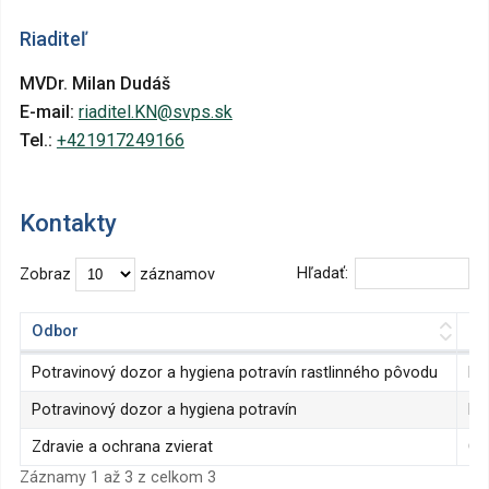
Riaditeľ
MVDr. Milan Dudáš
E-mail:
riaditel.KN@svps.sk
Tel.:
+421917249166
Kontakty
Hľadať:
Zobraz
záznamov
Odbor
M
Odbor
M
Potravinový dozor a hygiena potravín rastlinného pôvodu
La
Potravinový dozor a hygiena potravín
Bu
Zdravie a ochrana zvierat
Csé
Záznamy 1 až 3 z celkom 3