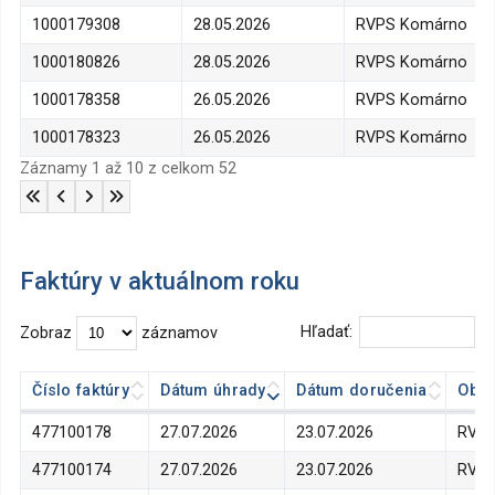
1000179308
28.05.2026
RVPS Komárno
1000180826
28.05.2026
RVPS Komárno
1000178358
26.05.2026
RVPS Komárno
1000178323
26.05.2026
RVPS Komárno
Záznamy 1 až 10 z celkom 52
Faktúry v aktuálnom roku
Hľadať:
Zobraz
záznamov
Číslo faktúry
Dátum úhrady
Dátum doručenia
Obje
Číslo faktúry
Dátum úhrady
Dátum doručenia
Obje
477100178
27.07.2026
23.07.2026
RVPS
477100174
27.07.2026
23.07.2026
RVPS