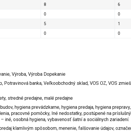
8
6
0
0
5
1
0
0
vanie, Výroba, Výroba Dopekanie
p, Potravinová banka, Veľkoobchodný sklad, VOS OZ, VOS zmieš
ty, stredné predajne, malé predajne
budov, hygiena prevádzkarne, hygiena predaja, hygiena prepravy,
denia, pracovné pomôcky, Iné nedostatky, postúpené na príslušný
 iné, osobná hygiena, vybavenosť šatní a sociálnych zariadení.
predaj klamlivým spôsobom, menenie, falšovanie údajov, označe