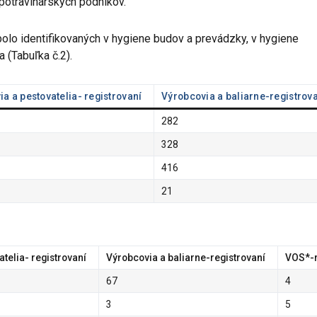
otravinárskych podnikov.
bolo identifikovaných v hygiene budov a prevádzky, v hygiene
 (Tabuľka č.2).
ia
a pestovatelia-
registrovaní
Výrobcovia a baliarne-registrov
282
328
416
21
atelia-
registrovaní
Výrobcovia a baliarne-registrovaní
VOS*-r
67
4
3
5