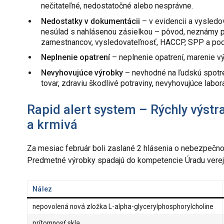
nečitateľné, nedostatočné alebo nesprávne.
Nedostatky v dokumentácii
– v evidencii a vysledo
nesúlad s nahlásenou zásielkou – pôvod, neznámy pô
zamestnancov, vysledovateľnosť, HACCP, SPP a pod
Neplnenie opatrení
– neplnenie opatrení, marenie v
Nevyhovujúce výrobky
– nevhodné na ľudskú spotre
tovar, zdraviu škodlivé potraviny, nevyhovujúce labo
Rapid alert system – Rýchly výstr
a krmivá
Za mesiac február boli zaslané 2 hlásenia o nebezpečnom
Predmetné výrobky spadajú do kompetencie Úradu verej
Nález
nepovolená nová zložka L-alpha-glycerylphosphorylcholine
prítomnosť skla