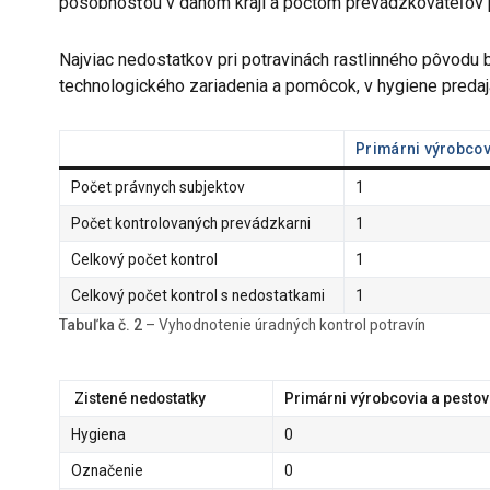
pôsobnosťou v danom kraji a počtom prevádzkovateľov p
Najviac nedostatkov pri potravinách rastlinného pôvodu 
technologického zariadenia a pomôcok, v hygiene predaja
Primárni výrobcov
Počet právnych subjektov
1
Počet kontrolovaných prevádzkarni
1
Celkový počet kontrol
1
Celkový počet kontrol s nedostatkami
1
Tabuľka č. 2
– Vyhodnotenie úradných kontrol potravín
Zistené nedostatky
Primárni výrobcovia
a pestov
Hygiena
0
Označenie
0