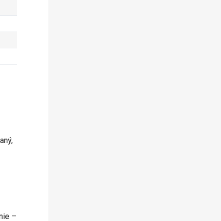
66
0
2
3
0
0
10
0
0
59
0
0
aný,
nie –