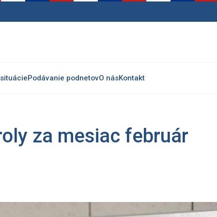
situácie
Podávanie podnetov
O nás
Kontakt
roly za mesiac február