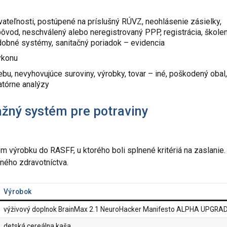
vateľnosti, postúpené na príslušný RÚVZ, neohlásenie zásielky,
vod, neschválený alebo neregistrovaný PPP, registrácia, škole
obné systémy, sanitačný poriadok – evidencia
ýkonu
bu, nevyhovujúce suroviny, výrobky, tovar – iné, poškodený obal,
ratórne analýzy
ažný systém pre potraviny
 výrobku do RASFF, u ktorého boli splnené kritériá na zaslanie.
ného zdravotníctva.
Výrobok
výživový doplnok BrainMax 2.1 NeuroHacker Manifesto ALPHA UPGRA
detská cereálna kaša