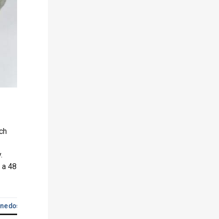
ch
.
 a 48
s nedostatkom
Počet kontrol celkom