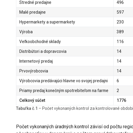
Stredné predajne
496
Malé predajne
597
Hypermarkety a supermarkety
230
Výroba
389
Veľkoobchodné sklady
116
Distribútori a dopravcovia
14
Internetový predaj
14
Prvovýrobcovia
14
Výrobcovia predávajúci hlavne vo svojej predajni
6
Priamy predaj konečným spotrebiteľom na farme
2
Celkový súčet
1776
Tabuľka č.1
– Počet vykonaných kontrol za kontrolované obdob
Počet vykonaných úradných kontrol závisí od počtu regio