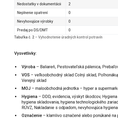
Nedostatky v dokumentácii
2
Neplnenie opatrení
0
Nevyhovujúce výrobky
0
Predaj po DS/DMT
0
Tabuľka č. 2
– Vyhodnotenie úradných kontrol potravín
Vysvetlivky:
Výroba
– Baliareň, Pestovateľská pálenica, Prebaľo
VOS
– veľkoobchodný sklad Colný sklad, Poľnonáku
Verejný sklad
MOJ
– maloobchodná jednotka – hyper a supermarke
Hygiena
– DDD, evidencia, výskyt škodcov, Hygiena 
hygiena skladovania, hygiena technologického zaria
RÚVZ, Nakladanie s odpadom, nevyhovujúca hygiena –
Označenie
– klamlivo označené alebo ponúkané na 