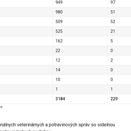
949
97
980
51
509
52
525
21
162
5
22
0
12
2
14
0
10
0
1
1
3184
229
ie
nálnych veterinárnych a potravinových správ so sídelnou