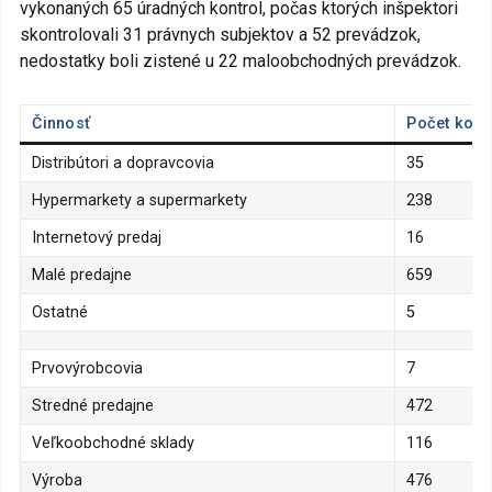
vykonaných 65 úradných kontrol, počas ktorých inšpektori
skontrolovali 31 právnych subjektov a 52 prevádzok,
nedostatky boli zistené u 22 maloobchodných prevádzok.
Činnosť
Počet kont
Distribútori a dopravcovia
35
Hypermarkety a supermarkety
238
Internetový predaj
16
Malé predajne
659
Ostatné
5
Prvovýrobcovia
7
Stredné predajne
472
Veľkoobchodné sklady
116
Výroba
476