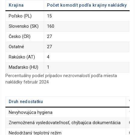
Krajina
Počet komodít podľa krajiny nakládky
Poľsko (PL)
15
Slovensko (SK)
160
Česko (ČR)
27
Ostatné
27
Rakúsko (AT)
4
Maďarsko (HU)
1
Percentuálny podiel prípadov nezrovnalostí podľa miesta
nakládky február 2024
Druh nedostatku
% 
Nevyhovujúca hygiena
10
Znemožnená vysledovateľnosť, chýbajúca dokumentácia
0
Nedodržaný teplotný režim
0