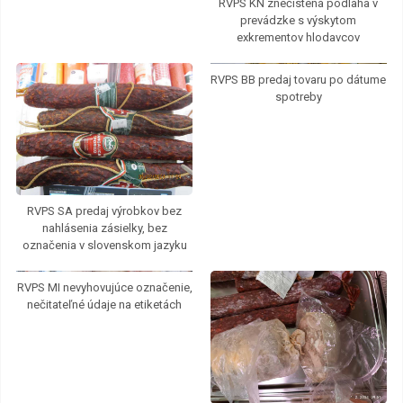
RVPS KN znečistená podlaha v
prevádzke s výskytom
exkrementov hlodavcov
RVPS BB predaj tovaru po dátume
spotreby
RVPS SA predaj výrobkov bez
nahlásenia zásielky, bez
označenia v slovenskom jazyku
RVPS MI nevyhovujúce označenie,
nečitateľné údaje na etiketách