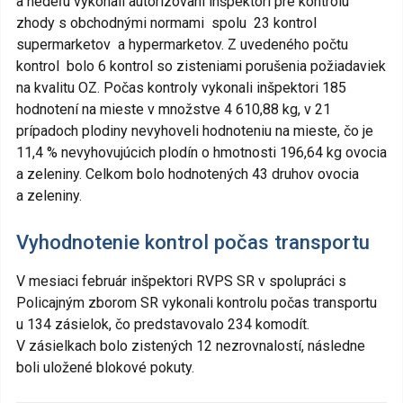
a nedeľu vykonali autorizovaní inšpektori pre kontrolu
zhody s obchodnými normami spolu 23 kontrol
supermarketov a hypermarketov. Z uvedeného počtu
kontrol bolo 6 kontrol so zisteniami porušenia požiadaviek
na kvalitu OZ. Počas kontroly vykonali inšpektori 185
hodnotení na mieste v množstve 4 610,88 kg, v 21
prípadoch plodiny nevyhoveli hodnoteniu na mieste, čo je
11,4 % nevyhovujúcich plodín o hmotnosti 196,64 kg ovocia
a zeleniny. Celkom bolo hodnotených 43 druhov ovocia
a zeleniny.
Vyhodnotenie kontrol počas transportu
V mesiaci február inšpektori RVPS SR v spolupráci s
Policajným zborom SR vykonali kontrolu počas transportu
u 134 zásielok, čo predstavovalo 234 komodít.
V zásielkach bolo zistených 12 nezrovnalostí, následne
boli uložené blokové pokuty.