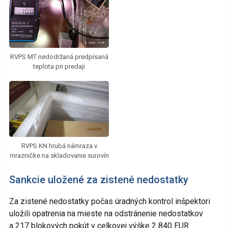
RVPS MT nedodržaná predpísaná
teplota pri predaji
RVPS KN hrubá námraza v
mrazničke na skladovanie surovín
Sankcie uložené za zistené nedostatky
Za zistené nedostatky počas úradných kontrol inšpektori
uložili opatrenia na mieste na odstránenie nedostatkov
a 217 blokových pokút v celkovej výške 2 840 EUR.