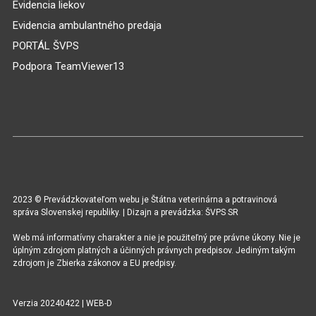
Evidencia liekov
Evidencia ambulantného predaja
PORTÁL ŠVPS
Podpora TeamViewer13
2023 © Prevádzkovateľom webu je Štátna veterinárna a potravinová
správa Slovenskej republiky. | Dizajn a prevádzka: ŠVPS SR
Web má informatívny charakter a nie je použiteľný pre právne úkony. Nie je
úplným zdrojom platných a účinných právnych predpisov. Jediným takým
zdrojom je Zbierka zákonov a EU predpisy.
Verzia 20240422 | WEB-D