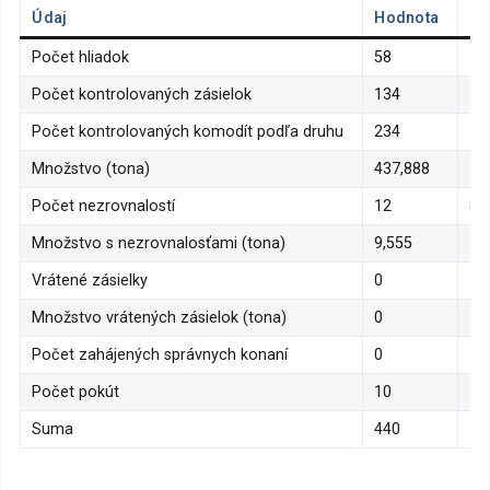
Údaj
Hodnota
Pe
Počet hliadok
58
Počet kontrolovaných zásielok
134
Počet kontrolovaných komodít podľa druhu
234
Množstvo (tona)
437,888
Počet nezrovnalostí
12
8,
Množstvo s nezrovnalosťami (tona)
9,555
Vrátené zásielky
0
Množstvo vrátených zásielok (tona)
0
Počet zahájených správnych konaní
0
Počet pokút
10
Suma
440