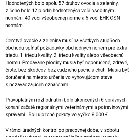
Hodnotených bolo spolu 57 druhov ovocia a zeleniny,
z čoho bolo 12 plodín hodnotených voči osobitným
normám, 40 voči všeobecnej norme a 5 voči EHK OSN
normám.
Čerstvé ovocie a zelenina musí na všetkých stupňoch
obchodu spĺňať požiadavky obchodných noriem pre extra
triedu, 1. triedu kvality, 2. triedu kvality alebo všeobecnú
normu. Predávané plodiny musia byť neporušené, zdravé,
čisté, bez škodcov, bez cudzieho pachu a chuti. Musia byť
doručené na miesto určenia vo vyhovujúcom stave
s nezavádzajúcim označením.
Právoplatným rozhodnutím bolo ukončených 6 správnych
konaní začaté regionálnymi veterinárnymi a potravinovými
správami. Boli uložené pokuty vo výške 8 000 €.
V rámci úradných kontrol po pracovnej dobe, v sobotu