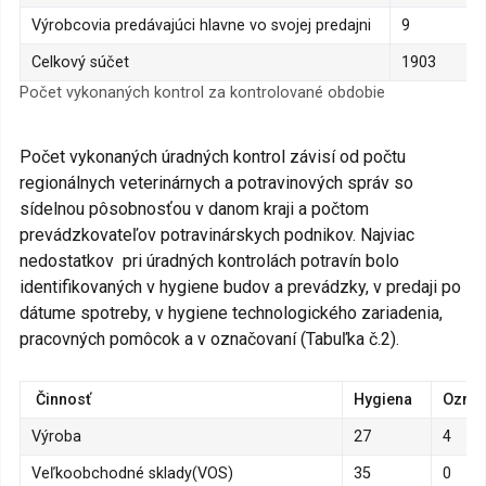
Výrobcovia predávajúci hlavne vo svojej predajni
9
Celkový súčet
1903
Počet vykonaných kontrol za kontrolované obdobie
Počet vykonaných úradných kontrol závisí od počtu
regionálnych veterinárnych a potravinových správ so
sídelnou pôsobnosťou v danom kraji a počtom
prevádzkovateľov potravinárskych podnikov. Najviac
nedostatkov pri úradných kontrolách potravín bolo
identifikovaných v hygiene budov a prevádzky, v predaji po
dátume spotreby, v hygiene technologického zariadenia,
pracovných pomôcok a v označovaní (Tabuľka č.2).
Činnosť
Hygiena
Označ
Výroba
27
4
Veľkoobchodné sklady(VOS)
35
0