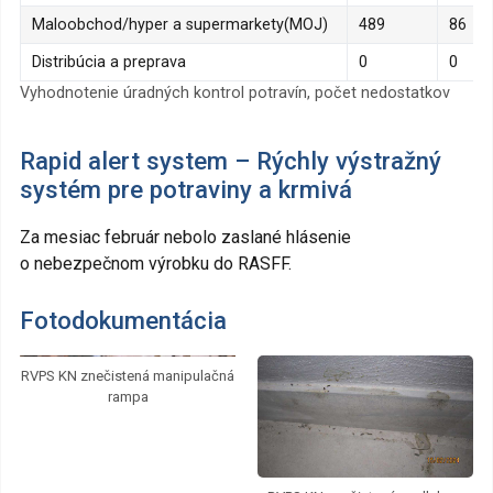
Maloobchod/hyper a supermarkety(MOJ)
489
86
Distribúcia a preprava
0
0
Vyhodnotenie úradných kontrol potravín, počet nedostatkov
Rapid alert system – Rýchly výstražný
systém pre potraviny a krmivá
Za mesiac február nebolo zaslané hlásenie
o nebezpečnom výrobku do RASFF.
Fotodokumentácia
RVPS KN znečistená manipulačná
rampa