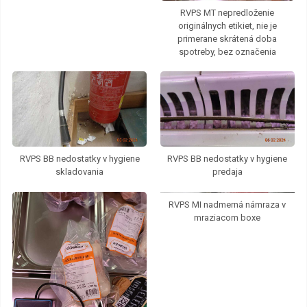
RVPS MT nepredloženie
originálnych etikiet, nie je
primerane skrátená doba
spotreby, bez označenia
RVPS BB nedostatky v hygiene
RVPS BB nedostatky v hygiene
skladovania
predaja
RVPS MI nadmerná námraza v
mraziacom boxe