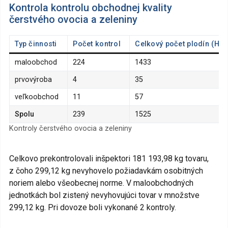
Kontrola kontrolu obchodnej kvality
čerstvého ovocia a zeleniny
Typ činnosti
Počet kontrol
Celkový počet plodín (Hod
maloobchod
224
1433
prvovýroba
4
35
veľkoobchod
11
57
Spolu
239
1525
Kontroly čerstvého ovocia a zeleniny
Celkovo prekontrolovali inšpektori 181 193,98 kg tovaru,
z čoho 299,12 kg nevyhovelo požiadavkám osobitných
noriem alebo všeobecnej norme. V maloobchodných
jednotkách bol zistený nevyhovujúci tovar v množstve
299,12 kg. Pri dovoze boli vykonané 2 kontroly.