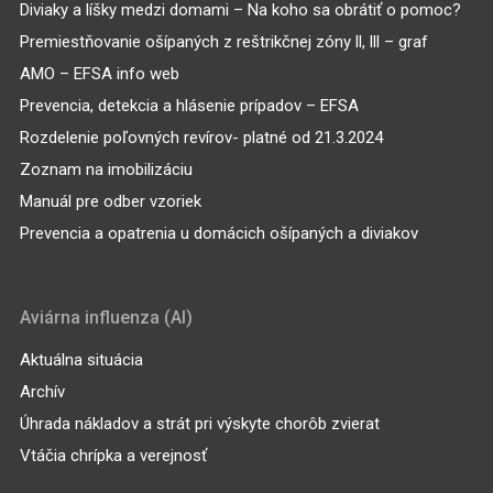
Diviaky a líšky medzi domami – Na koho sa obrátiť o pomoc?
Premiestňovanie ošípaných z reštrikčnej zóny ll, lll – graf
AMO – EFSA info web
Prevencia, detekcia a hlásenie prípadov – EFSA
Rozdelenie poľovných revírov- platné od 21.3.2024
Zoznam na imobilizáciu
Manuál pre odber vzoriek
Prevencia a opatrenia u domácich ošípaných a diviakov
Aviárna influenza (AI)
Aktuálna situácia
Archív
Úhrada nákladov a strát pri výskyte chorôb zvierat
Vtáčia chrípka a verejnosť