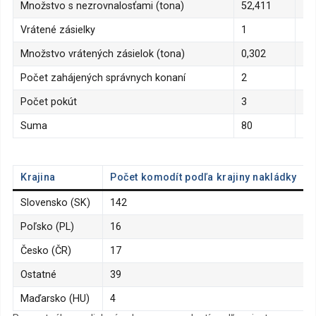
Množstvo s nezrovnalosťami (tona)
52,411
Vrátené zásielky
1
Množstvo vrátených zásielok (tona)
0,302
Počet zahájených správnych konaní
2
Počet pokút
3
Suma
80
Krajina
Počet komodít podľa krajiny nakládky
Slovensko (SK)
142
Poľsko (PL)
16
Česko (ČR)
17
Ostatné
39
Maďarsko (HU)
4