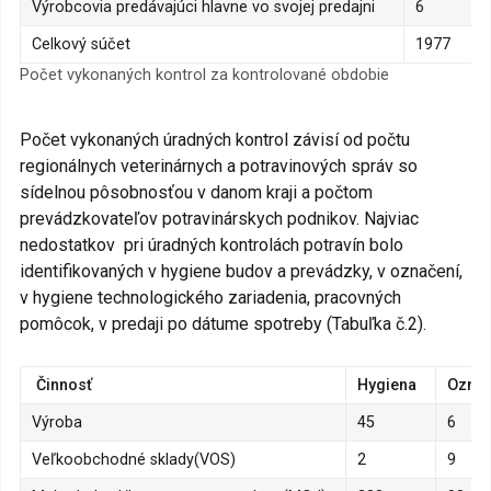
Výrobcovia predávajúci hlavne vo svojej predajni
6
Celkový súčet
1977
Počet vykonaných kontrol za kontrolované obdobie
Počet vykonaných úradných kontrol závisí od počtu
regionálnych veterinárnych a potravinových správ so
sídelnou pôsobnosťou v danom kraji a počtom
prevádzkovateľov potravinárskych podnikov. Najviac
nedostatkov pri úradných kontrolách potravín bolo
identifikovaných v hygiene budov a prevádzky, v označení,
v hygiene technologického zariadenia, pracovných
pomôcok, v predaji po dátume spotreby (Tabuľka č.2).
Činnosť
Hygiena
Označ
Výroba
45
6
Veľkoobchodné sklady(VOS)
2
9