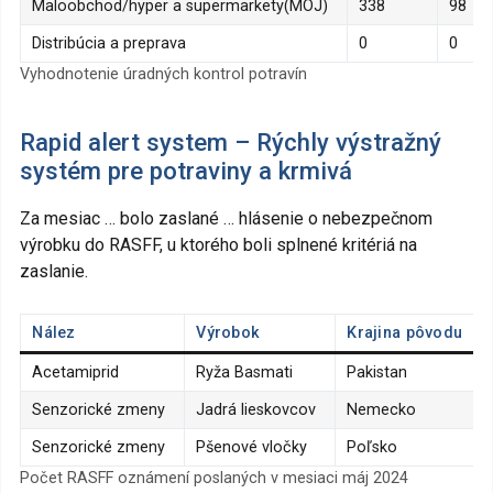
Maloobchod/hyper a supermarkety(MOJ)
338
98
Distribúcia a preprava
0
0
Vyhodnotenie úradných kontrol potravín
Rapid alert system – Rýchly výstražný
systém pre potraviny a krmivá
Za mesiac … bolo zaslané … hlásenie o nebezpečnom
výrobku do RASFF, u ktorého boli splnené kritériá na
zaslanie.
Nález
Výrobok
Krajina pôvodu
Acetamiprid
Ryža Basmati
Pakistan
Senzorické zmeny
Jadrá lieskovcov
Nemecko
Senzorické zmeny
Pšenové vločky
Poľsko
Počet RASFF oznámení poslaných v mesiaci máj 2024