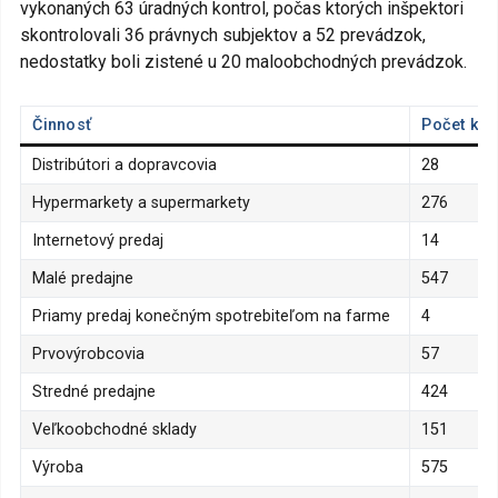
vykonaných 63 úradných kontrol, počas ktorých inšpektori
skontrolovali 36 právnych subjektov a 52 prevádzok,
nedostatky boli zistené u 20 maloobchodných prevádzok.
Činnosť
Počet kon
Distribútori a dopravcovia
28
Hypermarkety a supermarkety
276
Internetový predaj
14
Malé predajne
547
Priamy predaj konečným spotrebiteľom na farme
4
Prvovýrobcovia
57
Stredné predajne
424
Veľkoobchodné sklady
151
Výroba
575