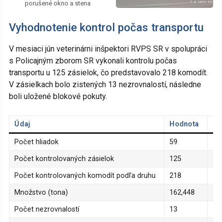
porušené okno a stena
Vyhodnotenie kontrol počas transportu
V mesiaci jún veterinárni inšpektori RVPS SR v spolupráci
s Policajným zborom SR vykonali kontrolu počas
transportu u 125 zásielok, čo predstavovalo 218 komodít.
V zásielkach bolo zistených 13 nezrovnalostí, následne
boli uložené blokové pokuty.
Údaj
Hodnota
Pe
Počet hliadok
59
Počet kontrolovaných zásielok
125
Počet kontrolovaných komodít podľa druhu
218
Množstvo (tona)
162,448
Počet nezrovnalostí
13
10