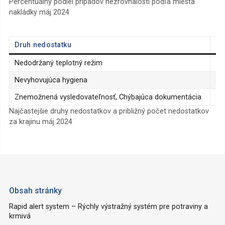
Percentuálny podiel prípadov nezrovnalostí podľa miesta
nakládky máj 2024
Druh nedostatku
% 
Nedodržaný teplotný režim
15
Nevyhovujúca hygiena
53
Znemožnená vysledovateľnosť, Chýbajúca dokumentácia
30
Najčastejšie druhy nedostatkov a približný počet nedostatkov
za krajinu máj 2024
Obsah stránky
Rapid alert system – Rýchly výstražný systém pre potraviny a
krmivá