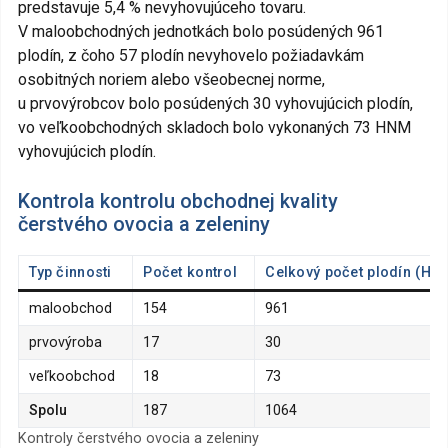
predstavuje 5,4 % nevyhovujúceho tovaru.
V maloobchodných jednotkách bolo posúdených 961
plodín, z čoho 57 plodín nevyhovelo požiadavkám
osobitných noriem alebo všeobecnej norme,
u prvovýrobcov bolo posúdených 30 vyhovujúcich plodín,
vo veľkoobchodných skladoch bolo vykonaných 73 HNM
vyhovujúcich plodín.
Kontrola kontrolu obchodnej kvality
čerstvého ovocia a zeleniny
Typ činnosti
Počet kontrol
Celkový počet plodín (Hod
maloobchod
154
961
prvovýroba
17
30
veľkoobchod
18
73
Spolu
187
1064
Kontroly čerstvého ovocia a zeleniny