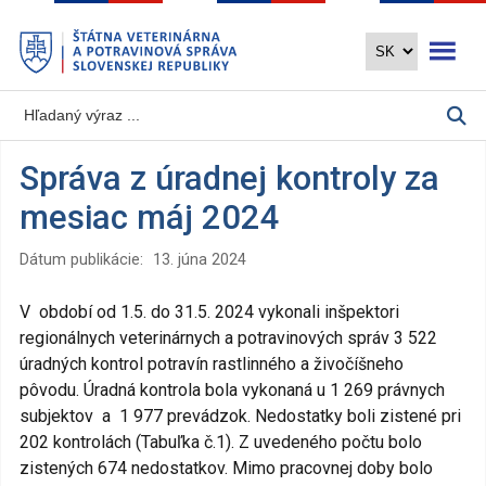
Preskočiť
Otvoriť 
na
hlavný
obsah
Správa z úradnej kontroly za
mesiac máj 2024
Dátum publikácie:
13. júna 2024
V období od 1.5. do 31.5. 2024 vykonali inšpektori
regionálnych veterinárnych a potravinových správ 3 522
úradných kontrol potravín rastlinného a živočíšneho
pôvodu. Úradná kontrola bola vykonaná u 1 269 právnych
subjektov a 1 977 prevádzok. Nedostatky boli zistené pri
202 kontrolách (Tabuľka č.1). Z uvedeného počtu bolo
zistených 674 nedostatkov. Mimo pracovnej doby bolo