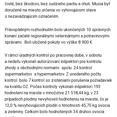
čisté, bez škodcov, bez cudzieho pachu a chuti. Musia byť
doručené na miesto určenia vo vyhovujúcom stave
s nezavádzajúcim označením.
Právoplatným rozhodnutím bolo ukončených 10 správnych
konaní začaté regionálnymi veterinárnymi a potravinovými
správami. Boli uložené pokuty vo výške 8 900 €.
V rámci úradných kontrol po pracovnej dobe, v sobotu
a nedeľu vykonali autorizovaní inšpektori pre kontrolu
zhody s obchodnými normami spolu 24 kontrol
supermarketov a hypermarketov. Z uvedeného počtu
kontrol bolo 7 kontrol so zisteniami porušenia požiadaviek
na kvalitu OZ. Počas kontroly vykonali inšpektori 193
hodnotení na mieste v množstve 21 518,44 kg, v 23
prípadoch plodiny nevyhoveli hodnoteniu na mieste, čo je
12,0 % nevyhovujúcich plodín o hmotnosti 45,75 kg ovocia
a zeleniny. Celkom bolo hodnotených 34 druhov ovocia