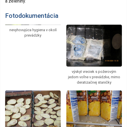
a zeleniny.
Fotodokumentácia
nevyhovujúca hygiena v okolí
prevádzky
výskyt vreciek s požerovým
jedom voľne v prevádzke, mimo
deratizačnej staničky