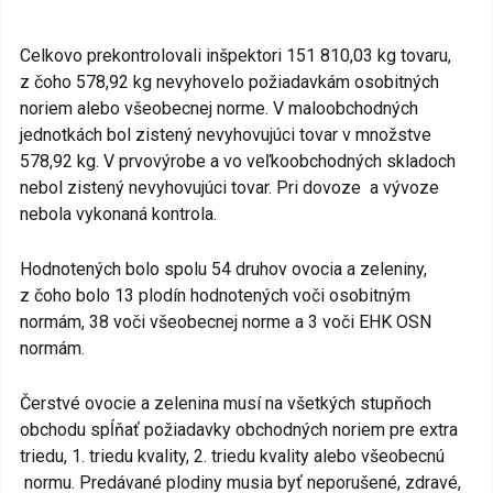
Celkovo prekontrolovali inšpektori 151 810,03 kg tovaru,
z čoho 578,92 kg nevyhovelo požiadavkám osobitných
noriem alebo všeobecnej norme. V maloobchodných
jednotkách bol zistený nevyhovujúci tovar v množstve
578,92 kg. V prvovýrobe a vo veľkoobchodných skladoch
nebol zistený nevyhovujúci tovar. Pri dovoze a vývoze
nebola vykonaná kontrola.
Hodnotených bolo spolu 54 druhov ovocia a zeleniny,
z čoho bolo 13 plodín hodnotených voči osobitným
normám, 38 voči všeobecnej norme a 3 voči EHK OSN
normám.
Čerstvé ovocie a zelenina musí na všetkých stupňoch
obchodu spĺňať požiadavky obchodných noriem pre extra
triedu, 1. triedu kvality, 2. triedu kvality alebo všeobecnú
normu. Predávané plodiny musia byť neporušené, zdravé,