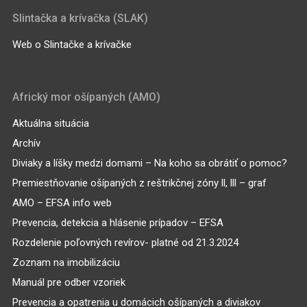
Slintačka a krívačka (SLAK)
Web o Slintačke a krívačke
Africký mor ošípaných (AMO)
Aktuálna situácia
Archív
Diviaky a líšky medzi domami – Na koho sa obrátiť o pomoc?
Premiestňovanie ošípaných z reštrikčnej zóny ll, lll – graf
AMO – EFSA info web
Prevencia, detekcia a hlásenie prípadov – EFSA
Rozdelenie poľovných revírov- platné od 21.3.2024
Zoznam na imobilizáciu
Manuál pre odber vzoriek
Prevencia a opatrenia u domácich ošípaných a diviakov