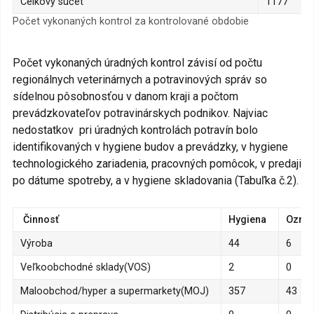
Celkový súčet
1177
Počet vykonaných kontrol za kontrolované obdobie
Počet vykonaných úradných kontrol závisí od počtu
regionálnych veterinárnych a potravinových správ so
sídelnou pôsobnosťou v danom kraji a počtom
prevádzkovateľov potravinárskych podnikov. Najviac
nedostatkov pri úradných kontrolách potravín bolo
identifikovaných v hygiene budov a prevádzky, v hygiene
technologického zariadenia, pracovných pomôcok, v predaji
po dátume spotreby, a v hygiene skladovania (Tabuľka č.2).
Činnosť
Hygiena
Označ
Výroba
44
6
Veľkoobchodné sklady(VOS)
2
0
Maloobchod/hyper a supermarkety(MOJ)
357
43