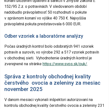
konaní uložením opatrení a sankcií v zmysle zákona č.
152/95 Z.z. o potravinách. V sledovanom období
nadobudlo právoplatnosť 50 rozhodnutí o pokute
v správnom konaní vo výške 40 750 €. Najvyššia
právoplatná pokuta predstavovala 6 000 EUR
.
Odber vzoriek a laboratórne analýzy
Počas úradných kontrol bolo odobratých 941 vzoriek
potravín a surovín, vo výrobe 292 a 517 vzoriek potravín
v obchodnej sieti. Vyhodnotenie úradných kontrol je
zverejnené na stránke
https://www.svps.sk/puk/
.
Správa z kontroly obchodnej kvality
čerstvého ovocia a zeleniny za mesiac
november 2025
V danom mesiaci vykonali inšpektori autorizovaní na
kontrolu obchodnej kvality čerstvého ovocia a zeleniny 231