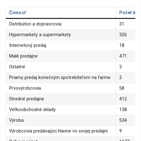
Činnosť
Počet kon
Distribútori a dopravcovia
31
Hypermarkety a supermarkety
326
Internetový predaj
18
Malé predajne
471
Ostatné
3
Priamy predaj konečným spotrebiteľom na farme
2
Prvovýrobcovia
58
Stredné predajne
412
Veľkoobchodné sklady
138
Výroba
534
Výrobcovia predávajúci hlavne vo svojej predajni
9