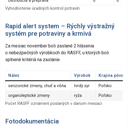
Distribúcia a preprava
0
0
Vyhodnotenie úradných kontrol potravín
Rapid alert system – Rýchly výstražný
systém pre potraviny a krmivá
Za mesiac november boli zaslané 2 hlásenia
o nebezpečných výrobkoch do RASFF, u ktorých boli
splnené kritériá na zaslanie.
Nález
Výrobok
Krajina pôvod
senzorické zmeny, chuť a vôňa
tvrdý syr
Poľsko
organoleptické zmeny
ryža
Poľsko
Počet RASFF oznámení poslaných v danom mesiaci
Fotodokumentácia