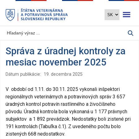
Preskočiť
Otvoriť 
na
hlavný
obsah
Správa z úradnej kontroly za
mesiac november 2025
Dátum publikácie:
19. decembra 2025
V období od 1.11. do 30.11. 2025 vykonali inšpektori
regionálnych veterinárnych a potravinových správ 3 657
úradných kontrol potravín rastlinného a živočíšneho
pôvodu. Úradná kontrola bola vykonaná u 1 177 právnych
subjektov a 1 892 prevádzok. Nedostatky boli zistené pri
191 kontrolách (Tabuľka č.1). Z uvedeného počtu bolo
zistených 668 nedostatkov.