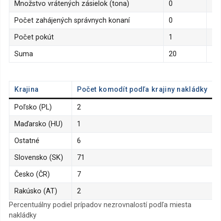
Množstvo vrátených zásielok (tona)
0
Počet zahájených správnych konaní
0
Počet pokút
1
Suma
20
Krajina
Počet komodít podľa krajiny nakládky
Poľsko (PL)
2
Maďarsko (HU)
1
Ostatné
6
Slovensko (SK)
71
Česko (ČR)
7
Rakúsko (AT)
2
Percentuálny podiel prípadov nezrovnalostí podľa miesta
nakládky