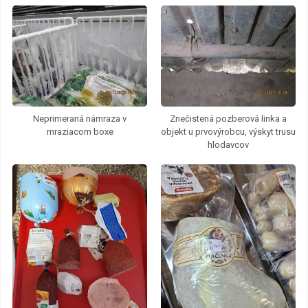
Neprimeraná námraza v
Znečistená pozberová linka a
mraziacom boxe
objekt u prvovýrobcu, výskyt trusu
hlodavcov