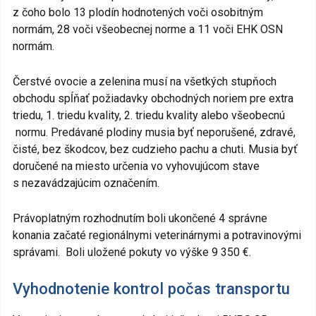
z čoho bolo 13 plodín hodnotených voči osobitným
normám, 28 voči všeobecnej norme a 11 voči EHK OSN
normám.
Čerstvé ovocie a zelenina musí na všetkých stupňoch
obchodu spĺňať požiadavky obchodných noriem pre extra
triedu, 1. triedu kvality, 2. triedu kvality alebo všeobecnú
normu. Predávané plodiny musia byť neporušené, zdravé,
čisté, bez škodcov, bez cudzieho pachu a chuti. Musia byť
doručené na miesto určenia vo vyhovujúcom stave
s nezavádzajúcim označením.
Právoplatným rozhodnutím boli ukončené 4 správne
konania začaté regionálnymi veterinárnymi a potravinovými
správami. Boli uložené pokuty vo výške 9 350 €.
Vyhodnotenie kontrol počas transportu