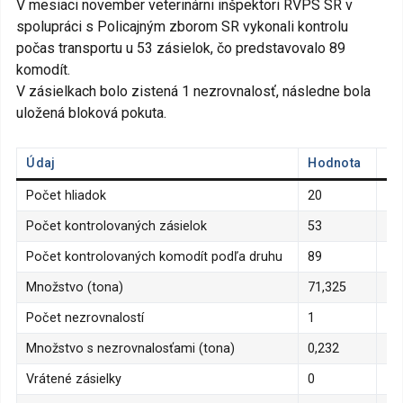
V mesiaci november veterinárni inšpektori RVPS SR v
spolupráci s Policajným zborom SR vykonali kontrolu
počas transportu u 53 zásielok, čo predstavovalo 89
komodít.
V zásielkach bolo zistená 1 nezrovnalosť, následne bola
uložená bloková pokuta.
Údaj
Hodnota
Pe
Počet hliadok
20
Počet kontrolovaných zásielok
53
Počet kontrolovaných komodít podľa druhu
89
Množstvo (tona)
71,325
Počet nezrovnalostí
1
1,
Množstvo s nezrovnalosťami (tona)
0,232
Vrátené zásielky
0