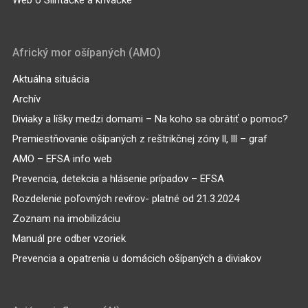
Web o Slintačke a krívačke
Africký mor ošípaných (AMO)
Aktuálna situácia
Archív
Diviaky a líšky medzi domami – Na koho sa obrátiť o pomoc?
Premiestňovanie ošípaných z reštrikčnej zóny ll, lll – graf
AMO – EFSA info web
Prevencia, detekcia a hlásenie prípadov – EFSA
Rozdelenie poľovných revírov- platné od 21.3.2024
Zoznam na imobilizáciu
Manuál pre odber vzoriek
Prevencia a opatrenia u domácich ošípaných a diviakov