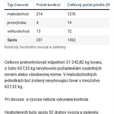
Typ činnosti
Počet kontrol
Celkový počet plodín (Hod
maloobchod
214
1276
prvovýroba
4
14
veľkoobchod
13
72
Spolu
231
1362
Kontroly čerstvého ovocia a zeleniny
Celkovo prekontrolovali inšpektori 51 242,82 kg tovaru,
z čoho 637,32 kg nevyhovelo požiadavkám osobitných
noriem alebo všeobecnej norme. V maloobchodných
jednotkách bol zistený nevyhovujúci tovar v množstve
637,32 kg.
Pri dovoze a vývoze nebola vykonaná kontrola.
Hodnotených bolo spolu 52 druhov ovocia a zeleniny,