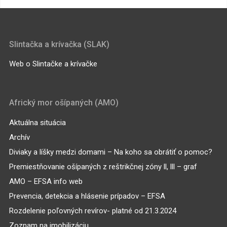
Slintačka a krívačka (SLAK)
Web o Slintačke a krívačke
Africký mor ošípaných (AMO)
Aktuálna situácia
Archív
Diviaky a líšky medzi domami – Na koho sa obrátiť o pomoc?
Premiestňovanie ošípaných z reštrikčnej zóny ll, lll – graf
AMO – EFSA info web
Prevencia, detekcia a hlásenie prípadov – EFSA
Rozdelenie poľovných revírov- platné od 21.3.2024
Zoznam na imobilizáciu