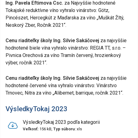
Ing. Pavela Eftimova Csc.
za Najvyššie hodnotené
Tokajské reduktívne víno vyhralo vinárstvo: Götz,
Pincészet, Hercegkút z Maďarska za víno „Muškát Žltý,
Neskorý Zber, Ročník 2021“.
Cenu riaditeľky školy Ing. Silvie Sakáčovej
za najvyššie
hodnotené biele vína vyhralo vinárstvo: REGIA TT, s.r.o. –
Pivnica Orechová za víno Tramín červený, hrozienkový
výber, ročník 2021“.
Cenu riaditeľky školy Ing. Silvie Sakáčovej
za najvyššie
hodnotené červené vína vyhralo vinárstvo: Vinárstvo
Trnovec, Nitra za víno „Alibernet, barrique, ročník 2021“.
VýsledkyTokaj 2023
VýsledkyTokaj 2023 podľa kategorii
Veľkosť:
156 kB,
Typ súboru:
xls