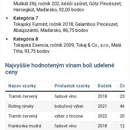
Muškát žltý, ročník 202, kéšői szűret, Götz Pincészet,
Hercegkút, Maďarsko, 92,00 bodov
Kategória 7
Tokajský Furmint, ročník 2018, Galambos Pincészet,
Abaújszántó, Maďarsko, 86,75 bodov
Kategória 8
Tokajská Esencia, ročník 2009, Tokaj & Co., s.r.o., Malá
Tŕňa, 93,75 bodov
Najvyššie hodnoteným vínam boli udelené
ceny
Názov vzorky
Prívlastok vzorky
Ročník
Čísl
Tramín červený
ľadové víno
2018
237
Rizling rýnsky
bobuľový výber
2021
46
Tramín červený
výber z hrozna
2022
201
Frankovka modrá
ľadové víno
2018
123