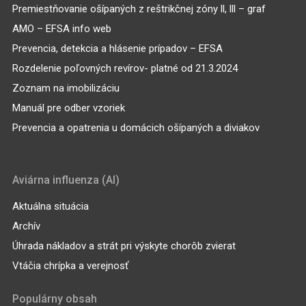
Premiestňovanie ošípaných z reštrikčnej zóny ll, lll – graf
AMO – EFSA info web
Prevencia, detekcia a hlásenie prípadov – EFSA
Rozdelenie poľovných revírov- platné od 21.3.2024
Zoznam na imobilizáciu
Manuál pre odber vzoriek
Prevencia a opatrenia u domácich ošípaných a diviakov
Aviárna influenza (AI)
Aktuálna situácia
Archív
Úhrada nákladov a strát pri výskyte chorôb zvierat
Vtáčia chrípka a verejnosť
Populárny obsah