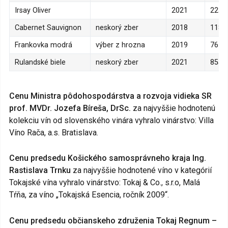
Irsay Oliver
2021
223
Cabernet Sauvignon
neskorý zber
2018
118
Frankovka modrá
výber z hrozna
2019
76
Rulandské biele
neskorý zber
2021
85a
Cenu Ministra pôdohospodárstva a rozvoja vidieka SR
prof. MVDr. Jozefa Bíreša, DrSc.
za najvyššie hodnotenú
kolekciu vín od slovenského vinára vyhralo vinárstvo: Villa
Víno Rača, a.s. Bratislava.
Cenu predsedu Košického samosprávneho kraja Ing.
Rastislava Trnku
za najvyššie hodnotené víno v kategórií
Tokajské vína vyhralo vinárstvo: Tokaj & Co., s.r.o, Malá
Tŕňa, za víno „Tokajská Esencia, ročník 2009“.
Cenu predsedu občianskeho združenia Tokaj Regnum –