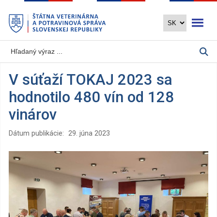
Preskočiť
Otvoriť 
na
hlavný
obsah
V súťaží TOKAJ 2023 sa
hodnotilo 480 vín od 128
vinárov
Dátum publikácie:
29. júna 2023