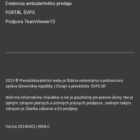
Evidencia ambulantného predaja
PORTÁL ŠVPS
Podpora TeamViewer13
2023 © Prevádzkovateľom webu je Štátna veterinárna a potravinová
správa Slovenskej republiky. | Dizajn a prevádzka: ŠVPS SR
Web má informatívny charakter a nie je použiteľný pre právne úkony. Nie je
úplným zdrojom platných a účinných právnych predpisov. Jediným takým
zdrojom je Zbierka zákonov a EU predpisy.
Verzia 20240422 | WEB-C