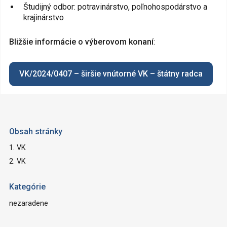
Študijný odbor: potravinárstvo, poľnohospodárstvo a
krajinárstvo
Bližšie informácie o výberovom konaní
:
VK/2024/0407 – širšie vnútorné VK – štátny radca
Obsah stránky
1. VK
2. VK
Kategórie
nezaradene