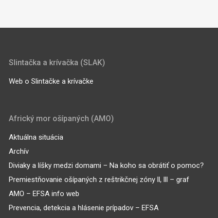
Slintačka a krívačka (SLAK)
Web o Slintačke a krívačke
Africký mor ošípaných (AMO)
Aktuálna situácia
Archív
Diviaky a líšky medzi domami – Na koho sa obrátiť o pomoc?
Premiestňovanie ošípaných z reštrikčnej zóny ll, lll – graf
AMO – EFSA info web
Prevencia, detekcia a hlásenie prípadov – EFSA