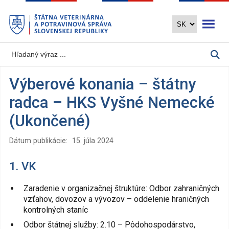
Preskočiť
Otvoriť 
na
hlavný
obsah
Výberové konania – štátny
radca – HKS Vyšné Nemecké
(Ukončené)
Dátum publikácie:
15. júla 2024
1. VK
Zaradenie v organizačnej štruktúre: Odbor zahraničných
vzťahov, dovozov a vývozov – oddelenie hraničných
kontrolných staníc
Odbor štátnej služby: 2.10 – Pôdohospodárstvo,