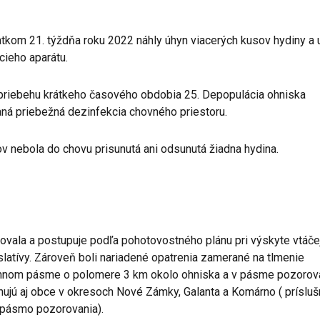
iatkom 21. týždňa roku 2022 náhly úhyn viacerých kusov hydiny a 
cieho aparátu.
priebehu krátkeho časového obdobia 25. Depopulácia ohniska
ná priebežná dezinfekcia chovného priestoru.
 nebola do chovu prisunutá ani odsunutá žiadna hydina.
ovala a postupuje podľa pohotovostného plánu pri výskyte vtáče
slatívy. Zároveň boli nariadené opatrenia zamerané na tlmenie
chrannom pásme o polomere 3 km okolo ohniska a v pásme pozorov
jú aj obce v okresoch Nové Zámky, Galanta a Komárno ( prísluš
 pásmo pozorovania).