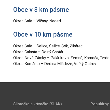
Obce v 3 km pásme
Okres Šaľa – Vlčany, Neded
Obce v 10 km pásme
Okres Šaľa – Selice, Selice-Šók, Žihárec
Okres Galanta – Dolný Chotár
Okres Nové Zámky – Palárikovo, Zemné, Komoča, Tvrd
Okres Komárno – Dedina Mládeže, Veľký Ostrov
Slintačka a krívačka (SLAK)
Populárny