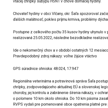
vtáčej chrípky subypu H5N1 v chove domácej hydiny.
Chovateľ hydiny v obci Vlčany, okr. Šaľa spozoroval zač
ďalších malátnosť, pokles príjmu krmiva, problémy dýcha
Postupne z celkového počtu 35 kusov hydiny uhynulo v 
realizovaná 25.05.2022, následne bezodkladne realizova
Ide o nekomerčný chov a v období ostatných 12 mesiacov
Pravdepodobný zdroj nákazy: voľne žijúce vtáctvo
GPS súradnice ohniska: 48.024, 17.947
Regionálna veterinárna a potravinová správa Šaľa postup
chrípky, zodpovedajúceho aktuálnej EÚ a slovenskej legi
choroby, jej kontrolu a zabránenie šírenia nákazy, v o
o polomere 10 km okolo ohniska. Do 10 km pásma zasahu
RVPS vydali pre pomenované obce opatrenia platné pre