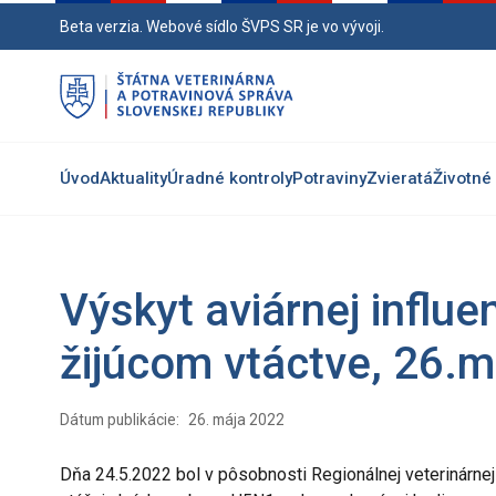
Preskočiť
Beta verzia. Webové sídlo ŠVPS SR je vo vývoji.
na
hlavný
obsah
Úvod
Aktuality
Úradné kontroly
Potraviny
Zvieratá
Životné 
Výskyt aviárnej influ
žijúcom vtáctve, 26.
Dátum publikácie:
26. mája 2022
Dňa 24.5.2022 bol v pôsobnosti Regionálnej veterinárne