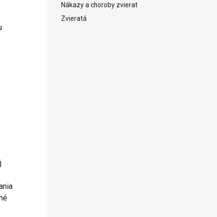
Nákazy a choroby zvierat
Zvieratá
u
j
ania
né