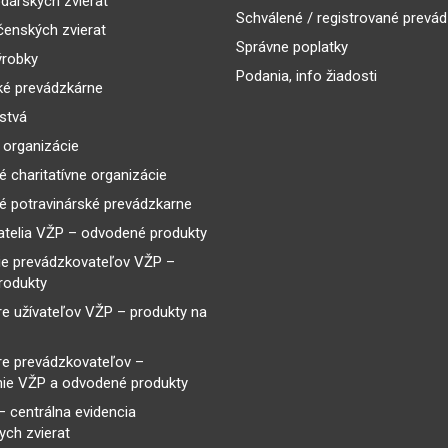
árskych zvierat
Schválené / registrované prevá
enských zvierat
Správne poplatky
ýrobky
Podania, info žiadosti
ké prevádzkárne
lstvá
 organizácie
é charitatívne organizácie
é potravinárské prevádzkarne
telia VŽP – odvodené produkty
ie prevádzkovateľov VŽP –
rodukty
re užívateľov VŽP – produkty na
re prevádzkovateľov –
ie VŽP a odvodené produkty
– centrálna evidencia
ch zvierat