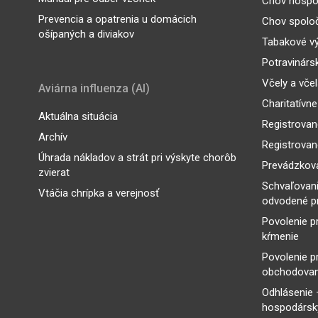
Chov hospod
Prevencia a opatrenia u domácich
Chov spoloč
ošípaných a diviakov
Tabakové v
Potravinárs
Včely a vče
Aviárna influenza (AI)
Charitatívne
Aktuálna situácia
Registrovan
Archív
Registrovan
Úhrada nákladov a strát pri výskyte chorôb
Prevádzkova
zvierat
Schvaľovan
Vtáčia chrípka a verejnosť
odvodené p
Povolenie p
kŕmenie
Povolenie p
obchodovan
Odhlásenie 
hospodársky