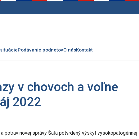
situácie
Podávanie podnetov
O nás
Kontakt
enzy v chovoch a voľne
máj 2022
j a potravinovej správy Šaľa potvrdený výskyt vysokopatogénnej