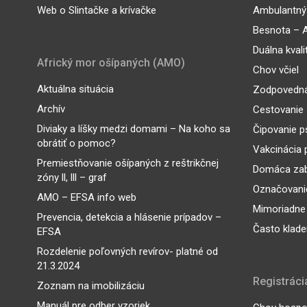
Web o Slintačke a krívačke
Ambulantný 
Besnota – A
Duálna kvali
Africký mor ošípaných (AMO)
Chov včiel
Aktuálna situácia
Zodpovedná
Archív
Cestovanie 
Diviaky a líšky medzi domami – Na koho sa
Čipovanie p
obrátiť o pomoc?
Vakcinácia 
Premiestňovanie ošípaných z reštrikčnej
Domáca zab
zóny ll, lll – graf
Označovanie
AMO – EFSA info web
Mimoriadne
Prevencia, detekcia a hlásenie prípadov –
Často klade
EFSA
Rozdelenie poľovných revírov- platné od
21.3.2024
Registráci
Zoznam na imobilizáciu
Manuál pre odber vzoriek