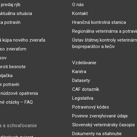
predaj rýb
O nás
ktuálna situácia
Kontakt
ta potravín
Hraničná kontrolná stanica
Regionálna veterinárna a potrav
 kúpa nového zvieraťa
Ústav štátnej kontroly veterinár
biopreparátov a liečiv
so zvieraťom
sov
Vzdelávanie
proti besnote
Kariéra
íjačka
Datasety
 potravín
CAF dotazník
 núdzové opatrenia
Legislatíva
né otázky – FAQ
Potravinový kódex
Povinne zverejňované údaje
Slovenský veterinársky časopis
a a schvaľovanie
Dokumenty na stiahnutie