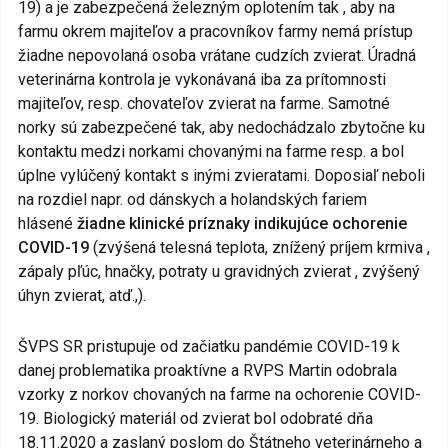
19) a je zabezpečená železným oplotením tak , aby na
farmu okrem majiteľov a pracovníkov farmy nemá prístup
žiadne nepovolaná osoba vrátane cudzích zvierat. Úradná
veterinárna kontrola je vykonávaná iba za prítomnosti
majiteľov, resp. chovateľov zvierat na farme. Samotné
norky sú zabezpečené tak, aby nedochádzalo zbytočne ku
kontaktu medzi norkami chovanými na farme resp. a bol
úplne vylúčený kontakt s inými zvieratami. Doposiaľ neboli
na rozdiel napr. od dánskych a holandských fariem
hlásené
žiadne klinické príznaky indikujúce ochorenie
COVID-19
(zvýšená telesná teplota, znížený príjem krmiva ,
zápaly pľúc, hnačky, potraty u gravidných zvierat , zvýšený
úhyn zvierat, atď.,).
ŠVPS SR pristupuje od začiatku pandémie COVID-19 k
danej problematika proaktívne a RVPS Martin odobrala
vzorky z norkov chovaných na farme na ochorenie COVID-
19. Biologický materiál od zvierat bol odobraté dňa
18.11.2020 a zaslaný poslom do Štátneho veterinárneho a