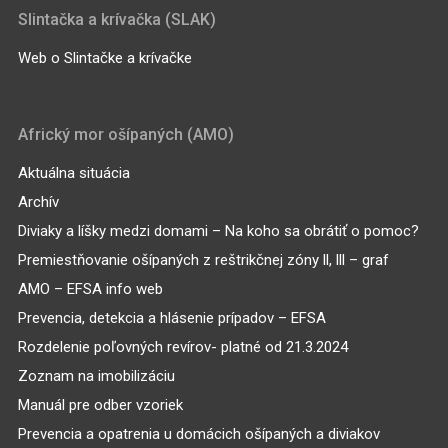
Slintačka a krívačka (SLAK)
Web o Slintačke a krívačke
Africký mor ošípaných (AMO)
Aktuálna situácia
Archív
Diviaky a líšky medzi domami – Na koho sa obrátiť o pomoc?
Premiestňovanie ošípaných z reštrikčnej zóny ll, lll – graf
AMO – EFSA info web
Prevencia, detekcia a hlásenie prípadov – EFSA
Rozdelenie poľovných revírov- platné od 21.3.2024
Zoznam na imobilizáciu
Manuál pre odber vzoriek
Prevencia a opatrenia u domácich ošípaných a diviakov