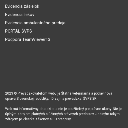
Evidencia zásielok
Evidencia liekov
Evidencia ambulantného predaja
PORTÁL ŠVPS
Podpora TeamViewer13
2023 © Prevádzkovateľom webu je Štátna veterinárna a potravinová
správa Slovenskej republiky. | Dizajn a prevádzka: ŠVPS SR
Web má informatívny charakter a nie je použiteľný pre právne úkony. Nie je
úplným zdrojom platných a účinných právnych predpisov. Jediným takým
zdrojom je Zbierka zákonov a EU predpisy.