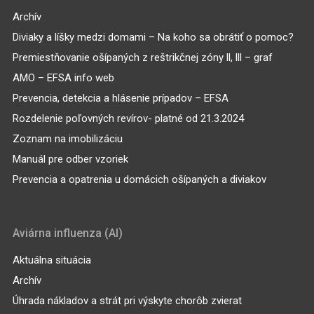
Archív
Diviaky a líšky medzi domami – Na koho sa obrátiť o pomoc?
Premiestňovanie ošípaných z reštrikčnej zóny ll, lll – graf
AMO – EFSA info web
Prevencia, detekcia a hlásenie prípadov – EFSA
Rozdelenie poľovných revírov- platné od 21.3.2024
Zoznam na imobilizáciu
Manuál pre odber vzoriek
Prevencia a opatrenia u domácich ošípaných a diviakov
Aviárna influenza (AI)
Aktuálna situácia
Archív
Úhrada nákladov a strát pri výskyte chorôb zvierat