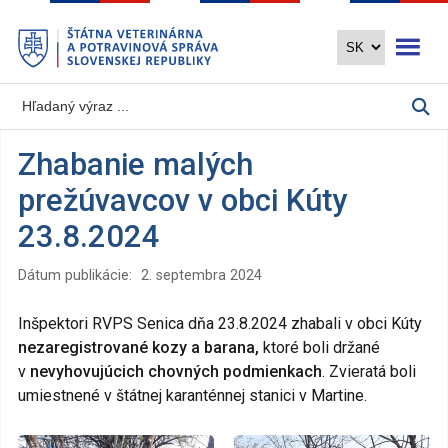
Preskočiť
Otvoriť 
na
hlavný
obsah
Zhabanie malých
prežúvavcov v obci Kúty
23.8.2024
Dátum publikácie:
2. septembra 2024
Inšpektori RVPS Senica dňa 23.8.2024 zhabali v obci Kúty
nezaregistrované kozy a barana,
ktoré boli držané
v
nevyhovujúcich chovných podmienkach
. Zvieratá boli
umiestnené v štátnej karanténnej stanici v Martine.