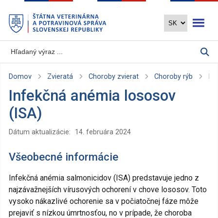
Preskočiť
Otvoriť 
na
hlavný
obsah
Domov
Zvieratá
Choroby zvierat
Choroby rýb
In
Infekčná anémia lososov
(ISA)
Dátum aktualizácie:
14. februára 2024
Všeobecné informácie
Infekčná anémia salmonicidov (ISA) predstavuje jedno z
najzávažnejších vírusových ochorení v chove lososov. Toto
vysoko nákazlivé ochorenie sa v počiatočnej fáze môže
prejaviť s nízkou úmrtnosťou, no v prípade, že choroba