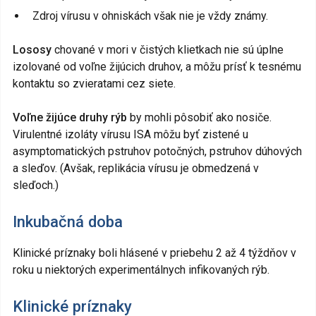
Zdroj vírusu v ohniskách však nie je vždy známy.
Lososy
chované v mori v čistých klietkach nie sú úplne
izolované od voľne žijúcich druhov, a môžu prísť k tesnému
kontaktu so zvieratami cez siete.
Voľne žijúce druhy rýb
by mohli pôsobiť ako nosiče.
Virulentné izoláty vírusu ISA môžu byť zistené u
asymptomatických pstruhov potočných, pstruhov dúhových
a sleďov. (Avšak, replikácia vírusu je obmedzená v
sleďoch.)
Inkubačná doba
Klinické príznaky boli hlásené v priebehu 2 až 4 týždňov v
roku u niektorých experimentálnych infikovaných rýb.
Klinické príznaky