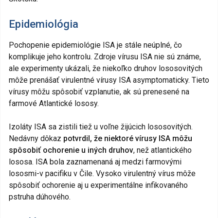
Epidemiológia
Pochopenie epidemiológie ISA je stále neúplné, čo
komplikuje jeho kontrolu. Zdroje vírusu ISA nie sú známe,
ale experimenty ukázali, že niekoľko druhov lososovitých
môže prenášať virulentné vírusy ISA asymptomaticky. Tieto
vírusy môžu spôsobiť vzplanutie, ak sú prenesené na
farmové Atlantické lososy.
Izoláty ISA sa zistili tiež u voľne žijúcich lososovitých.
Nedávny dôkaz
potvrdil, že niektoré vírusy ISA môžu
spôsobiť ochorenie u iných druhov
, než atlantického
lososa. ISA bola zaznamenaná aj medzi farmovými
lososmi-v pacifiku v Čile. Vysoko virulentný vírus môže
spôsobiť ochorenie aj u experimentálne infikovaného
pstruha dúhového.