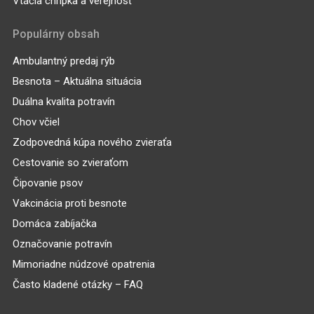
Vtáčia chrípka a verejnosť
Populárny obsah
Ambulantný predaj rýb
Besnota – Aktuálna situácia
Duálna kvalita potravín
Chov včiel
Zodpovedná kúpa nového zvieraťa
Cestovanie so zvieraťom
Čipovanie psov
Vakcinácia proti besnote
Domáca zabíjačka
Označovanie potravín
Mimoriadne núdzové opatrenia
Často kladené otázky – FAQ