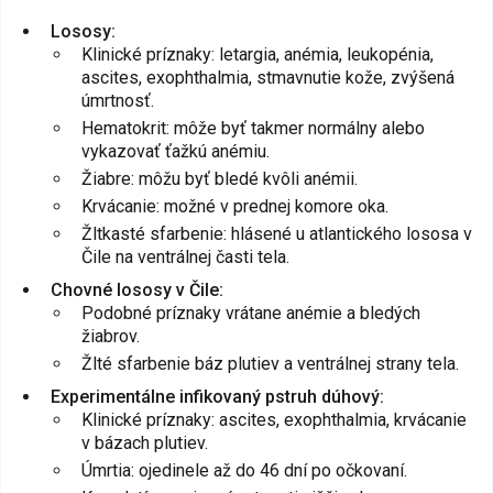
Lososy:
Klinické príznaky: letargia, anémia, leukopénia,
ascites, exophthalmia, stmavnutie kože, zvýšená
úmrtnosť.
Hematokrit: môže byť takmer normálny alebo
vykazovať ťažkú anémiu.
Žiabre: môžu byť bledé kvôli anémii.
Krvácanie: možné v prednej komore oka.
Žltkasté sfarbenie: hlásené u atlantického lososa v
Čile na ventrálnej časti tela.
Chovné lososy v Čile:
Podobné príznaky vrátane anémie a bledých
žiabrov.
Žlté sfarbenie báz plutiev a ventrálnej strany tela.
Experimentálne infikovaný pstruh dúhový:
Klinické príznaky: ascites, exophthalmia, krvácanie
v bázach plutiev.
Úmrtia: ojedinele až do 46 dní po očkovaní.