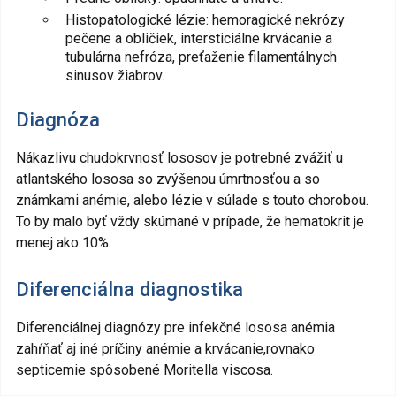
Histopatologické lézie: hemoragické nekrózy
pečene a obličiek, intersticiálne krvácanie a
tubulárna nefróza, preťaženie filamentálnych
sinusov žiabrov.
Diagnóza
Nákazlivu chudokrvnosť lososov je potrebné zvážiť u
atlantského lososa so zvýšenou úmrtnosťou a so
známkami anémie, alebo lézie v súlade s touto chorobou.
To by malo byť vždy skúmané v prípade, že hematokrit je
menej ako 10%.
Diferenciálna diagnostika
Diferenciálnej diagnózy pre infekčné lososa anémia
zahŕňať aj iné príčiny anémie a krvácanie,rovnako
septicemie spôsobené Moritella viscosa.