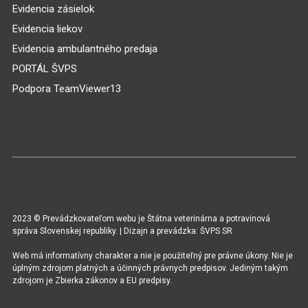
Evidencia zásielok
Evidencia liekov
Evidencia ambulantného predaja
PORTÁL ŠVPS
Podpora TeamViewer13
2023 © Prevádzkovateľom webu je Štátna veterinárna a potravinová
správa Slovenskej republiky. | Dizajn a prevádzka: ŠVPS SR
Web má informatívny charakter a nie je použiteľný pre právne úkony. Nie je
úplným zdrojom platných a účinných právnych predpisov. Jediným takým
zdrojom je Zbierka zákonov a EU predpisy.