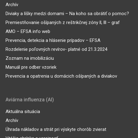
Archív
Diviaky a líšky medzi domami – Na koho sa obrátiť o pomoc?
Premiestňovanie ošípaných z reštrikčnej zóny ll, lll – graf
AMO – EFSA info web
Prevencia, detekcia a hlásenie prípadov – EFSA
Rozdelenie poľovných revírov- platné od 21.3.2024
Zoznam na imobilizáciu
Manuál pre odber vzoriek
Prevencia a opatrenia u domácich ošípaných a diviakov
Aviárna influenza (AI)
Aktuálna situácia
Archív
Úhrada nákladov a strát pri výskyte chorôb zvierat