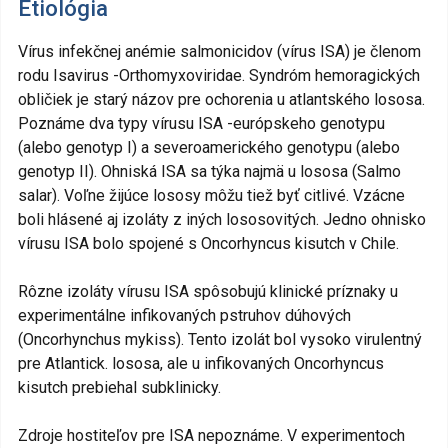
Etiológia
Vírus infekčnej anémie salmonicidov (vírus ISA) je členom
rodu Isavirus -Orthomyxoviridae. Syndróm hemoragických
obličiek je starý názov pre ochorenia u atlantského lososa.
Poznáme dva typy vírusu ISA -európskeho genotypu
(alebo genotyp I) a severoamerického genotypu (alebo
genotyp II). Ohniská ISA sa týka najmä u lososa (Salmo
salar). Voľne žijúce lososy môžu tiež byť citlivé. Vzácne
boli hlásené aj izoláty z iných lososovitých. Jedno ohnisko
vírusu ISA bolo spojené s Oncorhyncus kisutch v Chile.
Rôzne izoláty vírusu ISA spôsobujú klinické príznaky u
experimentálne infikovaných pstruhov dúhových
(Oncorhynchus mykiss). Tento izolát bol vysoko virulentný
pre Atlantick. lososa, ale u infikovaných Oncorhyncus
kisutch prebiehal subklinicky.
Zdroje hostiteľov pre ISA nepoznáme. V experimentoch