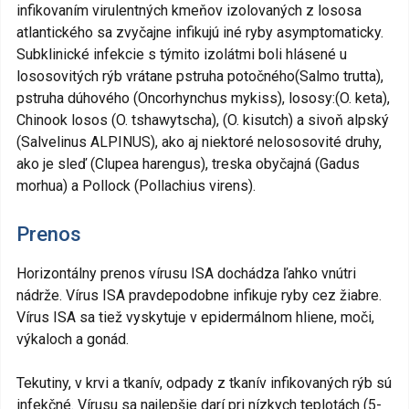
infikovaním virulentných kmeňov izolovaných z lososa
atlantického sa zvyčajne infikujú iné ryby asymptomaticky.
Subklinické infekcie s týmito izolátmi boli hlásené u
lososovitých rýb vrátane pstruha potočného(Salmo trutta),
pstruha dúhového (Oncorhynchus mykiss), lososy:(O. keta),
Chinook losos (O. tshawytscha), (O. kisutch) a sivoň alpský
(Salvelinus ALPINUS), ako aj niektoré nelososovité druhy,
ako je sleď (Clupea harengus), treska obyčajná (Gadus
morhua) a Pollock (Pollachius virens).
Prenos
Horizontálny prenos vírusu ISA dochádza ľahko vnútri
nádrže. Vírus ISA pravdepodobne infikuje ryby cez žiabre.
Vírus ISA sa tiež vyskytuje v epidermálnom hliene, moči,
výkaloch a gonád.
Tekutiny, v krvi a tkanív, odpady z tkanív infikovaných rýb sú
infekčné. Vírusu sa najlepšie darí pri nízkych teplotách (5-