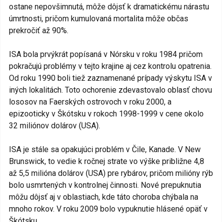
ostane nepovšimnutá, môže dôjsť k dramatickému nárastu
úmrtnosti, pričom kumulovaná mortalita môže občas
prekročiť až 90%.
ISA bola prvýkrát popísaná v Nórsku v roku 1984 pričom
pokračujú problémy v tejto krajine aj cez kontrolu opatrenia.
Od roku 1990 boli tiež zaznamenané prípady výskytu ISA v
iných lokalitách. Toto ochorenie zdevastovalo oblasť chovu
lososov na Faerských ostrovoch v roku 2000, a
epizooticky v Škótsku v rokoch 1998-1999 v cene okolo
32 miliónov dolárov (USA).
ISA je stále sa opakujúci problém v Čile, Kanade. V New
Brunswick, to vedie k ročnej strate vo výške približne 4,8
až 5,5 milióna dolárov (USA) pre rybárov, pričom milióny rýb
bolo usmrtených v kontrolnej činnosti. Nové prepuknutia
môžu dôjsť aj v oblastiach, kde táto choroba chýbala na
mnoho rokov. V roku 2009 bolo vypuknutie hlásené opäť v
Škótsku.