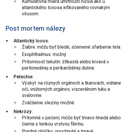
Kumulatívna miera úmrtnosti nižšia ako u
atlantického lososa infikovaného rovnakým
vírusom.
Post mortem nálezy
Atlantický losos:
Žiabre: môžu byť bledé; sčernené sfarbenie tela.
Exophthalmus: možný.
Prítomnosť tekutín: žltkastá alebo krvavá v
peritoneálnej a perikardiálnej dutine.
Petechie:
Výskyt: na rôznych orgánoch a tkanivách, vrátane
očí, vnútorných orgánov, viscerálnom tuku a
svalovine.
Zväčšenie sleziny možné.
Nekrózy:
Prítomné v pečeni; môže byť tmavo hnedá alebo
čierna s tenkou vrstvou fibrínu.
Predné obličky: opuchnuté a tmavé.