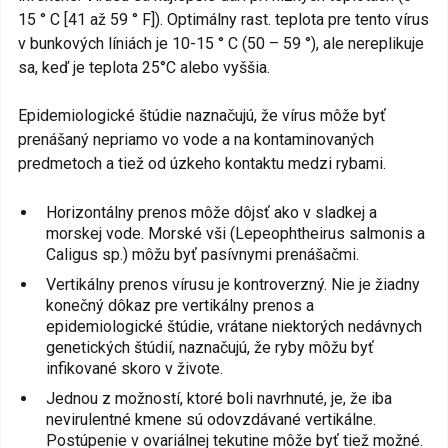
15 ° C [41 až 59 ° F]). Optimálny rast. teplota pre tento vírus
v bunkových líniách je 10-15 ° C (50 – 59 °), ale nereplikuje
sa, keď je teplota 25°C alebo vyššia.
Epidemiologické štúdie naznačujú, že vírus môže byť
prenášaný nepriamo vo vode a na kontaminovaných
predmetoch a tiež od úzkeho kontaktu medzi rybami.
Horizontálny prenos môže dôjsť ako v sladkej a
morskej vode. Morské vši (Lepeophtheirus salmonis a
Caligus sp.) môžu byť pasívnymi prenášačmi.
Vertikálny prenos vírusu je kontroverzný. Nie je žiadny
konečný dôkaz pre vertikálny prenos a
epidemiologické štúdie, vrátane niektorých nedávnych
genetických štúdií, naznačujú, že ryby môžu byť
infikované skoro v živote.
Jednou z možností, ktoré boli navrhnuté, je, že iba
nevirulentné kmene sú odovzdávané vertikálne.
Postúpenie v ovariálnej tekutine môže byť tiež možné.