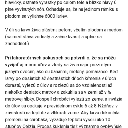
hlavičky, ostnaté výrastky po celom tele a blízko hlavy 6
plne vyvinutých nôh. Odhaduje sa, že na jedinom rámiku s
plodom sa vyliahne 6000 lariev.
V úli sa larvy živia plástmi, peľom, včelím plodom a medom
(sa med stáva vodnatý a začne kvasiť a úplne sa
znehodnotí).
Pri laboratórnych pokusoch sa potvrdilo, že sa môžu
vyvíjať aj mimo úľov
a vtedy sa živia napr. prezretým
južným ovocím, ako sú banánmi, melóny, pomaranče. Keď
larvy po desiatich až šestnástich dňoch kŕmenia v úľoch
dorastú, vylezú z úľov a rozlezú sa do vzdialenosti až
niekoľko desiatok metrov a zakuklia sa v zemi až v ½
metrovej hĺbky. Dospelí chrobáci vylezú zo zeme, a invázia
do úľov sa opakuje v pravidelnom cykle 6 až 8 týždňov. v
závislosti na teplote a vlhkosti zeme. Aby larva dokončila
premenu na chrobáka, vyžaduje teplotu vyššiu ako 10
stupňov Celzia. Proces kuklenia tiež významne ovplyvňuje