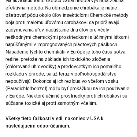
Na likvidáciu tohto škodcu zatiaľ nebola vyvinutá žiadna
efektívna metóda. Na obmedzenie chrobáka je nutné
ošetrovať pôdu okolo úľov insekticídmi Chemické metódy
boja proti malému úľovému chrobákovi sa pridržiavajú
zadymovania úľov, napúšťanie dna úľov pre včely
neškodnými chemickými prostriedkami a účinnými látkami
napúšťanými v impregnovaných plastových pásikoch.
Nasadenie týchto chemikálii v Európe je toho času sotva
reálne, pretože na základe ich toxického zloženia
(chlórované uhľovodíky) a predovšetkým ich pomalého
rozkladu v prírode, sa už teraz v poľnohospodárstve
nepoužívajú. Dokonca aj ich rezídua vo včeľom vosku
(Paradichlorbenzol) môžu byť prekážkou na ich používanie
v Európe. Niektoré účinné prostriedky proti chrobákovi sú
súčasne toxické aj proti samotným včelám.
Všetky tieto ťažkosti viedli nakoniec v USA k
nasledujúcim odporúčaniam: