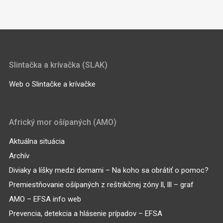
Slintačka a krívačka (SLAK)
Web o Slintačke a krívačke
Africký mor ošípaných (AMO)
Aktuálna situácia
Archív
Diviaky a líšky medzi domami – Na koho sa obrátiť o pomoc?
Premiestňovanie ošípaných z reštrikčnej zóny ll, lll – graf
AMO – EFSA info web
Prevencia, detekcia a hlásenie prípadov – EFSA