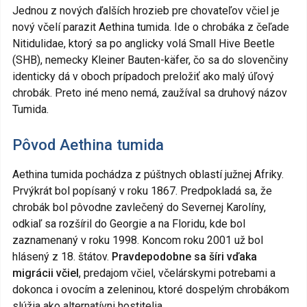
Jednou z nových ďalších hrozieb pre chovateľov včiel je
nový včelí parazit Aethina tumida. Ide o chrobáka z čeľade
Nitidulidae, ktorý sa po anglicky volá Small Hive Beetle
(SHB), nemecky Kleiner Bauten-käfer, čo sa do slovenčiny
identicky dá v oboch prípadoch preložiť ako malý úľový
chrobák. Preto iné meno nemá, zaužíval sa druhový názov
Tumida.
Pôvod Aethina tumida
Aethina tumida pochádza z púštnych oblastí južnej Afriky.
Prvýkrát bol popísaný v roku 1867. Predpokladá sa, že
chrobák bol pôvodne zavlečený do Severnej Karolíny,
odkiaľ sa rozšíril do Georgie a na Floridu, kde bol
zaznamenaný v roku 1998. Koncom roku 2001 už bol
hlásený z 18. štátov.
Pravdepodobne sa šíri vďaka
migrácii včiel
, predajom včiel, včelárskymi potrebami a
dokonca i ovocím a zeleninou, ktoré dospelým chrobákom
slúžia ako alternatívni hostitelia.