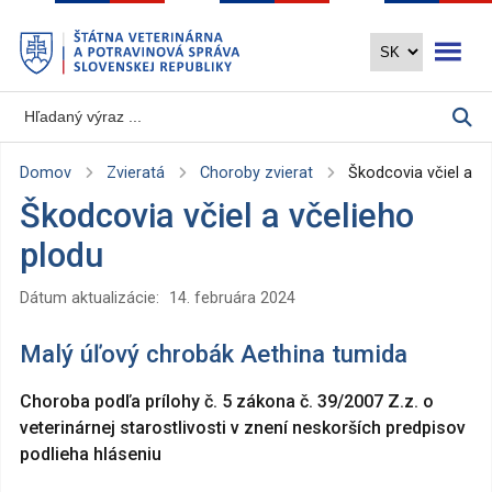
Preskočiť
Otvoriť 
na
hlavný
obsah
Domov
Zvieratá
Choroby zvierat
Škodcovia včiel a v
Škodcovia včiel a včelieho
plodu
Dátum aktualizácie:
14. februára 2024
Malý úľový chrobák Aethina tumida
Choroba podľa prílohy č. 5 zákona č. 39/2007 Z.z. o
veterinárnej starostlivosti v znení neskorších predpisov
podlieha hláseniu