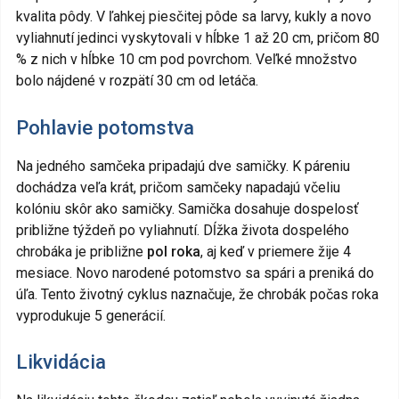
kvalita pôdy. V ľahkej piesčitej pôde sa larvy, kukly a novo
vyliahnutí jedinci vyskytovali v hĺbke 1 až 20 cm, pričom 80
% z nich v hĺbke 10 cm pod povrchom. Veľké množstvo
bolo nájdené v rozpätí 30 cm od letáča.
Pohlavie potomstva
Na jedného samčeka pripadajú dve samičky. K páreniu
dochádza veľa krát, pričom samčeky napadajú včeliu
kolóniu skôr ako samičky. Samička dosahuje dospelosť
približne týždeň po vyliahnutí. Dĺžka života dospelého
chrobáka je približne
pol roka
, aj keď v priemere žije 4
mesiace. Novo narodené potomstvo sa spári a preniká do
úľa. Tento životný cyklus naznačuje, že chrobák počas roka
vyprodukuje 5 generácií.
Likvidácia