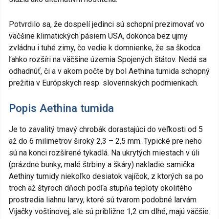
Potvrdilo sa, že dospelí jedinci sú schopní prezimovať vo
väčšine klimatických pásiem USA, dokonca bez ujmy
zvládnu i tuhé zimy, čo vedie k domnienke, že sa škodca
ľahko rozšíri na väčšine územia Spojených štátov. Nedá sa
odhadnúť, či a v akom počte by bol Aethina tumida schopný
prežitia v Európskych resp. slovennských podmienkach.
Popis Aethina tumida
Je to zavalitý tmavý chrobák dorastajúci do veľkosti od 5
až do 6 milimetrov široký 2,3 – 2,5 mm. Typické pre neho
sú na konci rozšírené tykadlá. Na ukrytých miestach v úli
(prázdne bunky, malé štrbiny a škáry) nakladie samička
Aethiny tumidy niekoľko desiatok vajíčok, z ktorých sa po
troch až štyroch dňoch podľa stupňa teploty okolitého
prostredia liahnu larvy, ktoré sú tvarom podobné larvám
Vijačky voštinovej, ale sú približne 1,2 cm dlhé, majú väčšie