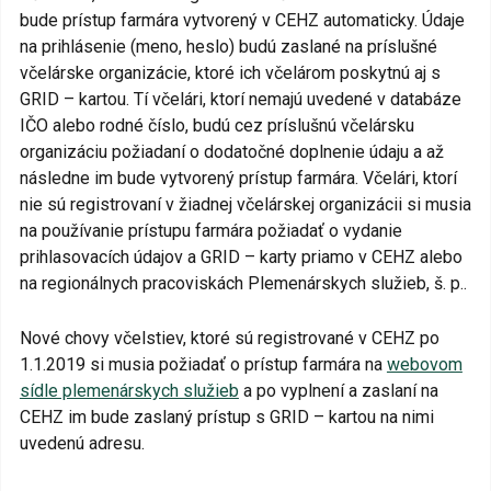
bude prístup farmára vytvorený v CEHZ automaticky. Údaje
na prihlásenie (meno, heslo) budú zaslané na príslušné
včelárske organizácie, ktoré ich včelárom poskytnú aj s
GRID – kartou. Tí včelári, ktorí nemajú uvedené v databáze
IČO alebo rodné číslo, budú cez príslušnú včelársku
organizáciu požiadaní o dodatočné doplnenie údaju a až
následne im bude vytvorený prístup farmára. Včelári, ktorí
nie sú registrovaní v žiadnej včelárskej organizácii si musia
na používanie prístupu farmára požiadať o vydanie
prihlasovacích údajov a GRID – karty priamo v CEHZ alebo
na regionálnych pracoviskách Plemenárskych služieb, š. p..
Nové chovy včelstiev, ktoré sú registrované v CEHZ po
1.1.2019 si musia požiadať o prístup farmára na
webovom
sídle plemenárskych služieb
a po vyplnení a zaslaní na
CEHZ im bude zaslaný prístup s GRID – kartou na nimi
uvedenú adresu.