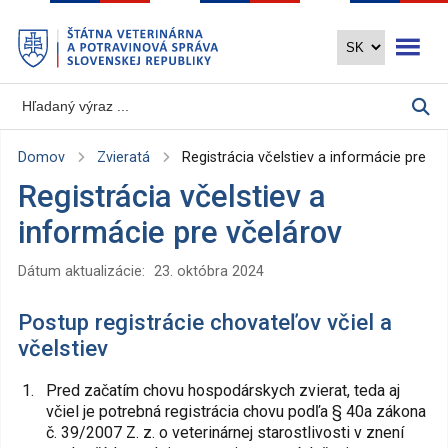
Preskočiť
Otvoriť 
na
hlavný
obsah
Domov
Zvieratá
Registrácia včelstiev a informácie pre vč
Registrácia včelstiev a
informácie pre včelárov
Dátum aktualizácie:
23. októbra 2024
Postup registrácie chovateľov včiel a
včelstiev
Pred začatím chovu hospodárskych zvierat, teda aj
včiel je potrebná registrácia chovu podľa § 40a zákona
č. 39/2007 Z. z. o veterinárnej starostlivosti v znení