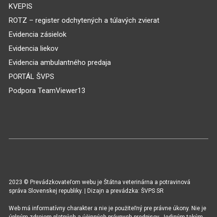
KVEPIS
ROTZ – register odchytených a túlavých zvierat
Evidencia zásielok
Evidencia liekov
Evidencia ambulantného predaja
PORTÁL ŠVPS
Podpora TeamViewer13
2023 © Prevádzkovateľom webu je Štátna veterinárna a potravinová
správa Slovenskej republiky. | Dizajn a prevádzka: ŠVPS SR
Web má informatívny charakter a nie je použiteľný pre právne úkony. Nie je
úplným zdrojom platných a účinných právnych predpisov. Jediným takým