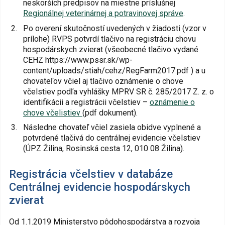
neskorších predpisov na miestne príslušnej
Regionálnej veterinárnej a potravinovej správe
.
Po overení skutočností uvedených v žiadosti (vzor v
prílohe) RVPS potvrdí tlačivo na registráciu chovu
hospodárskych zvierat (všeobecné tlačivo vydané
CEHZ https://www.pssr.sk/wp-
content/uploads/stiah/cehz/RegFarm2017.pdf ) a u
chovateľov včiel aj tlačivo oznámenie o chove
včelstiev podľa vyhlášky MPRV SR č. 285/2017 Z. z. o
identifikácii a registrácii včelstiev –
oznámenie o
chove včelistiev
(pdf dokument).
Následne chovateľ včiel zasiela obidve vyplnené a
potvrdené tlačivá do centrálnej evidencie včelstiev
(ÚPZ Žilina, Rosinská cesta 12, 010 08 Žilina).
Registrácia včelstiev v databáze
Centrálnej evidencie hospodárskych
zvierat
Od 1.1.2019 Ministerstvo pôdohospodárstva a rozvoja