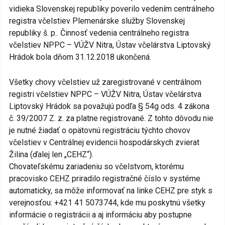
vidieka Slovenskej republiky poverilo vedením centrálneho
registra včelstiev Plemenárske služby Slovenskej
republiky š. p.. Činnosť vedenia centrálneho registra
včelstiev NPPC – VÚŽV Nitra, Ústav včelárstva Liptovský
Hrádok bola dňom 31.12.2018 ukončená.
Všetky chovy včelstiev už zaregistrované v centrálnom
registri včelstiev NPPC – VÚŽV Nitra, Ústav včelárstva
Liptovský Hrádok sa považujú podľa § 54g ods. 4 zákona
č. 39/2007 Z. z. za platne registrované. Z tohto dôvodu nie
je nutné žiadať o opätovnú registráciu týchto chovov
včelstiev v Centrálnej evidencii hospodárskych zvierat
Žilina (ďalej len „CEHZ“).
Chovateľskému zariadeniu so včelstvom, ktorému
pracovisko CEHZ priradilo registračné číslo v systéme
automaticky, sa môže informovať na linke CEHZ pre styk s
verejnosťou: +421 41 5073744, kde mu poskytnú všetky
informácie o registrácii a aj informáciu aby postupne