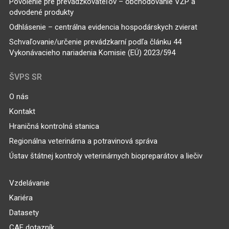
Povolenie pre prevádzkovateľov – obchodovanie VŽP a
odvodené produkty
Odhlásenie – centrálna evidencia hospodárskych zvierat
Schvaľovanie/určenie prevádzkarní podľa článku 44
Vykonávacieho nariadenia Komisie (EÚ) 2023/594
ŠVPS SR
O nás
Kontakt
Hraničná kontrolná stanica
Regionálna veterinárna a potravinová správa
Ústav štátnej kontroly veterinárnych biopreparátov a liečiv
Vzdelávanie
Kariéra
Datasety
CAF dotazník