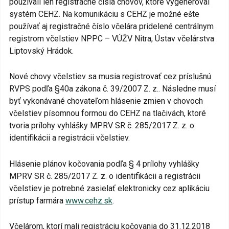
používali len registračné čísla chovov, ktoré vygeneroval
systém CEHZ. Na komunikáciu s CEHZ je možné ešte
používať aj registračné číslo včelára pridelené centrálnym
registrom včelstiev NPPC – VÚŽV Nitra, Ústav včelárstva
Liptovský Hrádok.
Nové chovy včelstiev sa musia registrovať cez príslušnú
RVPS podľa §40a zákona č. 39/2007 Z. z.. Následne musí
byť vykonávané chovateľom hlásenie zmien v chovoch
včelstiev písomnou formou do CEHZ na tlačivách, ktoré
tvoria prílohy vyhlášky MPRV SR č. 285/2017 Z. z. o
identifikácii a registrácii včelstiev.
Hlásenie plánov kočovania podľa § 4 prílohy vyhlášky
MPRV SR č. 285/2017 Z. z. o identifikácii a registrácii
včelstiev je potrebné zasielať elektronicky cez aplikáciu
prístup farmára
www.cehz.sk
.
Včelárom, ktorí mali registráciu kočovania do 31.12.2018