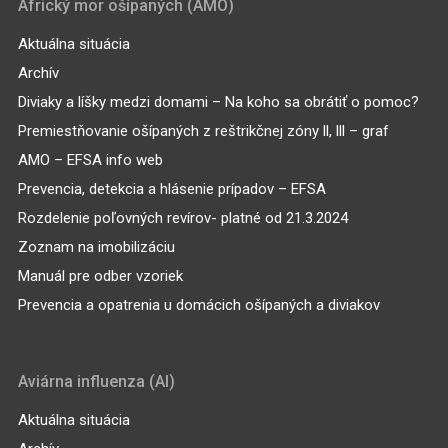
Africký mor ošípaných (AMO)
Aktuálna situácia
Archív
Diviaky a líšky medzi domami – Na koho sa obrátiť o pomoc?
Premiestňovanie ošípaných z reštrikčnej zóny ll, lll – graf
AMO – EFSA info web
Prevencia, detekcia a hlásenie prípadov – EFSA
Rozdelenie poľovných revírov- platné od 21.3.2024
Zoznam na imobilizáciu
Manuál pre odber vzoriek
Prevencia a opatrenia u domácich ošípaných a diviakov
Aviárna influenza (AI)
Aktuálna situácia